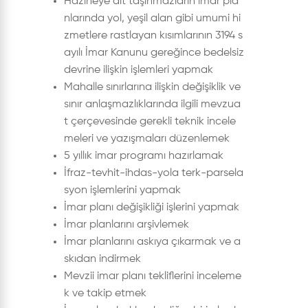
Hazineye ait taşınmazların imar pla
nlarında yol, yeşil alan gibi umumi hi
zmetlere rastlayan kısımlarının 3194 s
ayılı İmar Kanunu gereğince bedelsiz
devrine ilişkin işlemleri yapmak
Mahalle sınırlarına ilişkin değişiklik ve
sınır anlaşmazlıklarında ilgili mevzua
t çerçevesinde gerekli teknik incele
meleri ve yazışmaları düzenlemek
5 yıllık imar programı hazırlamak
İfraz-tevhit-ihdas-yola terk-parsela
syon işlemlerini yapmak
İmar planı değişikliği işlerini yapmak
İmar planlarını arşivlemek
İmar planlarını askıya çıkarmak ve a
skıdan indirmek
Mevzii imar planı tekliflerini inceleme
k ve takip etmek