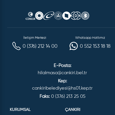
İletişim Merkezi
Whatsapp Hattımız
0 (376) 212 14 00
0 552 153 18 18
E-Posta:
hilalmasa@cankiri.bel.tr
Kep:
cankiribelediyesi@hs01.kep.tr
Faks:
0 (376) 213 25 05
KURUMSAL
ÇANKIRI