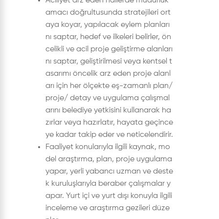
Aciliyet arz eden hallerde müdürlük
amacı doğrultusunda stratejileri ort
aya koyar, yapılacak eylem planları
nı saptar, hedef ve ilkeleri belirler, ön
celikli ve acil proje geliştirme alanları
nı saptar, geliştirilmesi veya kentsel t
asarımı öncelik arz eden proje alanl
arı için her ölçekte eş-zamanlı plan/
proje/ detay ve uygulama çalışmal
arını belediye yetkisini kullanarak ha
zırlar veya hazırlatır, hayata geçince
ye kadar takip eder ve neticelendirir.
Faaliyet konularıyla ilgili kaynak, mo
del araştırma, plan, proje uygulama
yapar, yerli yabancı uzman ve deste
k kuruluşlarıyla beraber çalışmalar y
apar. Yurt içi ve yurt dışı konuyla ilgili
inceleme ve araştırma gezileri düze