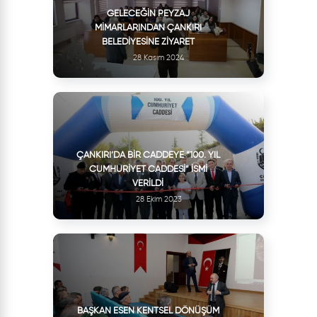
GELECEĞIN PEYZAJ
MIMARLARINDAN ÇANKIRI
BELEDIYESINE ZIYARET
28 Kasım 2024
ÇANKIRI’DA BIR CADDEYE “100. YIL
CUMHURIYET CADDESI” İSMI
VERILDI
28 Ekim 2023
BAŞKAN ESEN KENTSEL DÖNÜŞÜM