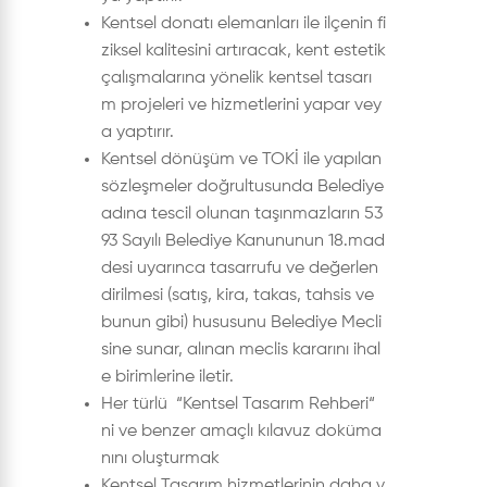
Kentsel donatı elemanları ile ilçenin fi
ziksel kalitesini artıracak, kent estetik
çalışmalarına yönelik kentsel tasarı
m projeleri ve hizmetlerini yapar vey
a yaptırır.
Kentsel dönüşüm ve TOKİ ile yapılan
sözleşmeler doğrultusunda Belediye
adına tescil olunan taşınmazların 53
93 Sayılı Belediye Kanununun 18.mad
desi uyarınca tasarrufu ve değerlen
dirilmesi (satış, kira, takas, tahsis ve
bunun gibi) hususunu Belediye Mecli
sine sunar, alınan meclis kararını ihal
e birimlerine iletir.
Her türlü “Kentsel Tasarım Rehberi“
ni ve benzer amaçlı kılavuz doküma
nını oluşturmak
Kentsel Tasarım hizmetlerinin daha v