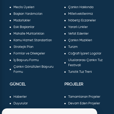
Meclis Üyeleri
Çankırı Hakkında
Başkan Yardımcıları
Milletvekillerimiz
Müdürlükler
Nöbetçi Eczaneler
Eski Başkanlar
Yararlı Linkler
Mahalle Muhtarlıkları
Vefat Edenler
Kamu Hizmet Standartları
Çankırı Müzikleri
Stratejik Plan
Turizm
Formlar ve Dilekçeler
Coğrafi İşaret Logolar
İş Başvuru Formu
Uluslararası Çankırı Tuz
Festivali
Çankırı Gönüllüleri Başvuru
Formu
Turistik Tuz Treni
GÜNCEL
PROJELER
Haberler
Tamamlanan Projeler
Duyurular
Devam Eden Projeler
Dergiler ve Gazeteler
Planlanan Projeler