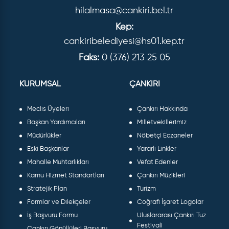
hilalmasa@cankiri.bel.tr
Kep:
cankiribelediyesi@hs01.kep.tr
Faks:
0 (376) 213 25 05
KURUMSAL
ÇANKIRI
Meclis Üyeleri
Çankırı Hakkında
Başkan Yardımcıları
Milletvekillerimiz
Müdürlükler
Nöbetçi Eczaneler
Eski Başkanlar
Yararlı Linkler
Mahalle Muhtarlıkları
Vefat Edenler
Kamu Hizmet Standartları
Çankırı Müzikleri
Stratejik Plan
Turizm
Formlar ve Dilekçeler
Coğrafi İşaret Logolar
İş Başvuru Formu
Uluslararası Çankırı Tuz
Festivali
Çankırı Gönüllüleri Başvuru