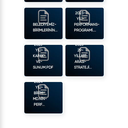
2023-
YILI-
BELEDİYEMİZ-
PERFORMANS-
BİRİMLERİNİN...
PROGRAMI....
2023-
2025-
YILI-
29-
KAPAK-
YILLARI-
VE-
ARASI-
SUNUM.PDF
STRATEJI...
2024-
YILI-
BİRİM-
MD.NİN-
PERF...