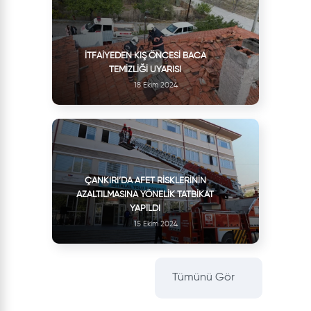
İTFAIYEDEN KIŞ ÖNCESI BACA
TEMIZLIĞI UYARISI
18 Ekim 2024
ÇANKIRI’DA AFET RISKLERININ
AZALTILMASINA YÖNELIK TATBIKAT
YAPILDI
15 Ekim 2024
Tümünü Gör