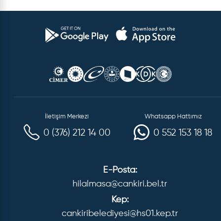
İletişim Merkezi
Whatsapp Hattımız
0 (376) 212 14 00
0 552 153 18 18
E-Posta:
hilalmasa@cankiri.bel.tr
Kep:
cankiribelediyesi@hs01.kep.tr