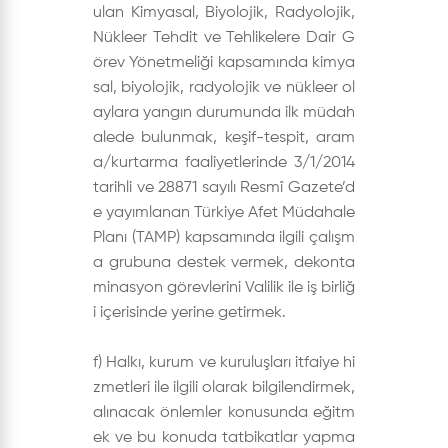
ulan Kimyasal, Biyolojik, Radyolojik,
Nükleer Tehdit ve Tehlikelere Dair G
örev Yönetmeliği kapsamında kimya
sal, biyolojik, radyolojik ve nükleer ol
aylara yangın durumunda ilk müdah
alede bulunmak, keşif-tespit, aram
a/kurtarma faaliyetlerinde 3/1/2014
tarihli ve 28871 sayılı Resmî Gazete’d
e yayımlanan Türkiye Afet Müdahale
Planı (TAMP) kapsamında ilgili çalışm
a grubuna destek vermek, dekonta
minasyon görevlerini Valilik ile iş birliğ
i içerisinde yerine getirmek.
f) Halkı, kurum ve kuruluşları itfaiye hi
zmetleri ile ilgili olarak bilgilendirmek,
alınacak önlemler konusunda eğitm
ek ve bu konuda tatbikatlar yapma