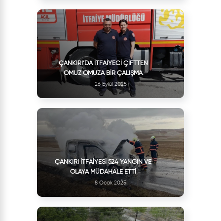
ÇANKIRI’DA İTFAIYECI ÇIFTTEN
OMUZ OMUZA BIR ÇALIŞMA
26 Eylül 2025
ÇANKIRI İTFAIYESI 524 YANGIN VE
OLAYA MÜDAHALE ETTI
8 Ocak 2025