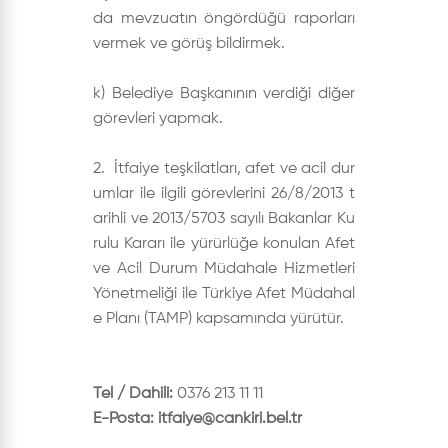
da mevzuatın öngördüğü raporları
vermek ve görüş bildirmek.
k) Belediye Başkanının verdiği diğer
görevleri yapmak.
2. İtfaiye teşkilatları, afet ve acil dur
umlar ile ilgili görevlerini 26/8/2013 t
arihli ve 2013/5703 sayılı Bakanlar Ku
rulu Kararı ile yürürlüğe konulan Afet
ve Acil Durum Müdahale Hizmetleri
Yönetmeliği ile Türkiye Afet Müdahal
e Planı (TAMP) kapsamında yürütür.
Tel / Dahili:
0376 213 11 11
E-Posta:
itfaiye@cankiri.bel.tr