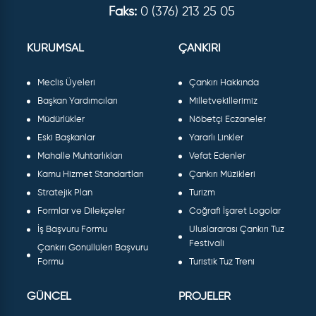
Faks:
0 (376) 213 25 05
KURUMSAL
ÇANKIRI
Meclis Üyeleri
Çankırı Hakkında
Başkan Yardımcıları
Milletvekillerimiz
Müdürlükler
Nöbetçi Eczaneler
Eski Başkanlar
Yararlı Linkler
Mahalle Muhtarlıkları
Vefat Edenler
Kamu Hizmet Standartları
Çankırı Müzikleri
Stratejik Plan
Turizm
Formlar ve Dilekçeler
Coğrafi İşaret Logolar
İş Başvuru Formu
Uluslararası Çankırı Tuz
Festivali
Çankırı Gönüllüleri Başvuru
Formu
Turistik Tuz Treni
GÜNCEL
PROJELER