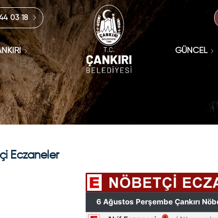
444 03 18
NKIRI
GÜNCEL
i Eczaneler