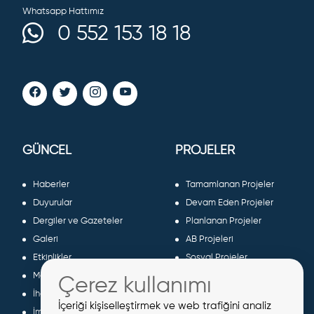
Whatsapp Hattımız
0 552 153 18 18
GÜNCEL
PROJELER
Haberler
Tamamlanan Projeler
Duyurular
Devam Eden Projeler
Dergiler ve Gazeteler
Planlanan Projeler
Galeri
AB Projeleri
Etkinlikler
Sosyal Projeler
Meclis Kararları
Çerez kullanımı
İhaleler
İçeriği kişiselleştirmek ve web trafiğini analiz
İmar İlanları