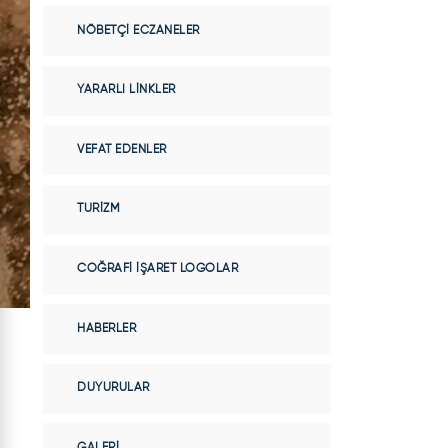
NÖBETÇI ECZANELER
YARARLI LINKLER
VEFAT EDENLER
TURIZM
COĞRAFI İŞARET LOGOLAR
HABERLER
DUYURULAR
GALERI