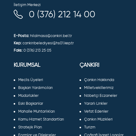
İletişim Merkezi
0 (376) 212 14 00
E-Posta:
hilalmasa@cankiri.bel.tr
Kep:
cankiribelediyesi@hs01.kep.tr
Faks:
0 (376) 213 25 05
KURUMSAL
ÇANKIRI
Meclis Üyeleri
Çankırı Hakkında
Başkan Yardımcıları
Milletvekillerimiz
Müdürlükler
Nöbetçi Eczaneler
Eski Başkanlar
Yararlı Linkler
Mahalle Muhtarlıkları
Vefat Edenler
Kamu Hizmet Standartları
Çankırı Müzikleri
Stratejik Plan
Turizm
Formlar ve Dilekçeler
Coğrafi İşaret Logolar