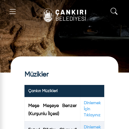
Müzikler
Çankırı Müzikleri
Dinlemek
Meşe Meşeye Benzer
İçin
(Kurşunlu İlçesi)
Tıklayınız
Dinlemek