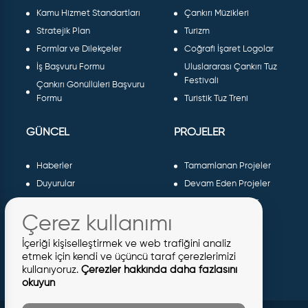
Kamu Hizmet Standartları
Çankırı Müzikleri
Stratejik Plan
Turizm
Formlar ve Dilekçeler
Coğrafi İşaret Logolar
İş Başvuru Formu
Uluslararası Çankırı Tuz
Festivali
Çankırı Gönüllüleri Başvuru
Formu
Turistik Tuz Treni
GÜNCEL
PROJELER
Haberler
Tamamlanan Projeler
Duyurular
Devam Eden Projeler
Dergiler ve Gazeteler
Planlanan Projeler
Çerez kullanımı
Galeri
AB Projeleri
Etkinlikler
Sosyal Projeler
İçeriği kişiselleştirmek ve web trafiğini analiz
Meclis Kararları
etmek için kendi ve üçüncü taraf çerezlerimizi
kullanıyoruz.
Çerezler hakkında daha fazlasını
İhaleler
okuyun
İmar İlanları