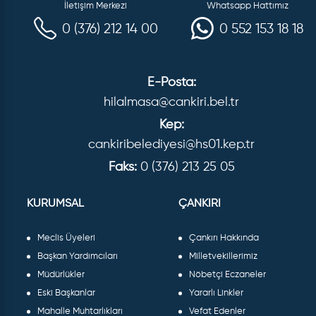
İletişim Merkezi
Whatsapp Hattımız
0 (376) 212 14 00
0 552 153 18 18
E-Posta:
hilalmasa@cankiri.bel.tr
Kep:
cankiribelediyesi@hs01.kep.tr
Faks:
0 (376) 213 25 05
KURUMSAL
ÇANKIRI
Meclis Üyeleri
Çankırı Hakkında
Başkan Yardımcıları
Milletvekillerimiz
Müdürlükler
Nöbetçi Eczaneler
Eski Başkanlar
Yararlı Linkler
Mahalle Muhtarlıkları
Vefat Edenler