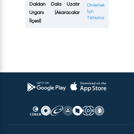
Daldan Dala Uzatır
Dinlemek
İçin
Urganı (Akaracalar
Tıklayınız
İlçesi)