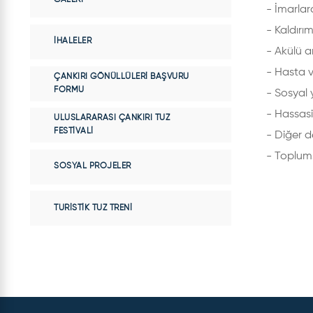
- İmarlard
- Kaldırım
İHALELER
- Akülü 
- Hasta v
ÇANKIRI GÖNÜLLÜLERI BAŞVURU
FORMU
- So
- Hassasi
ULUSLARARASI ÇANKIRI TUZ
FESTIVALI
- Diğer d
- Toplums
SOSYAL PROJELER
TURISTIK TUZ TRENI