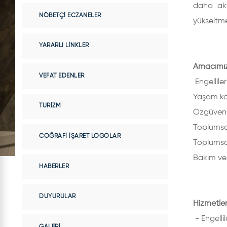
daha akt
NÖBETÇI ECZANELER
yükseltme
YARARLI LINKLER
Amacımı
VEFAT EDENLER
Engelliler
Yaşam koş
TURIZM
Özgüvenl
Toplumsa
COĞRAFI İŞARET LOGOLAR
Toplumsa
Bakım ve 
HABERLER
DUYURULAR
Hizmetler
- Engell
GALERI