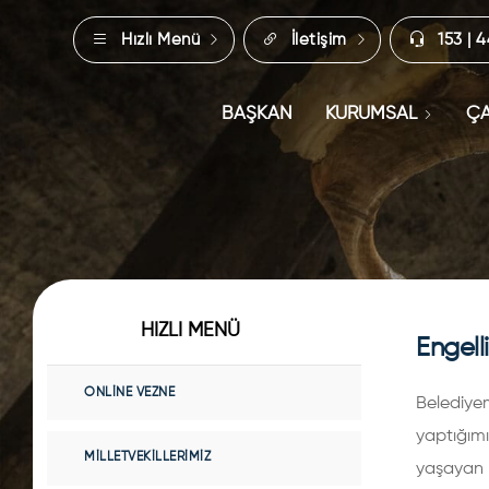
Hızlı Menü
İletişim
153 | 
BAŞKAN
KURUMSAL
ÇA
HIZLI MENÜ
Engell
ONLINE VEZNE
Belediye
yaptığım
MILLETVEKILLERIMIZ
yaşayan 