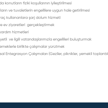
a konutların fiziki koşullarının iyileştirilmesi
ların ve tuvaletlerin engellilere uygun hale getirilmesi
araç kullananlara şarj dolum hizmeti
e ev ziyaretleri gerçekleştirmek
syal yardım hizmetleri
yetli ve ilgili vatandaşlarımızla engellileri buluşturmak
erneklerle birlikte çalışmalar yürütmek
al Entegrasyon Çalışmaları (Geziler, piknikler, yemekli toplantıla