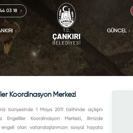
444 03 18
NKIRI
GÜNCEL
iler Koordinasyon Merkezi
miz bünyesinde 1 Mayıs 2011 tarihinde açılışını
ız Engelliler Koordinasyon Merkezi, ilimizde
engeli olan vatandaşlarımızın sosyal hayata