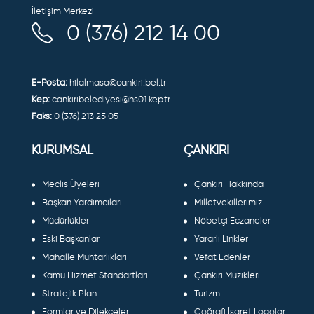
İletişim Merkezi
0 (376) 212 14 00
E-Posta:
hilalmasa@cankiri.bel.tr
Kep:
cankiribelediyesi@hs01.kep.tr
Faks:
0 (376) 213 25 05
KURUMSAL
ÇANKIRI
Meclis Üyeleri
Çankırı Hakkında
Başkan Yardımcıları
Milletvekillerimiz
Müdürlükler
Nöbetçi Eczaneler
Eski Başkanlar
Yararlı Linkler
Mahalle Muhtarlıkları
Vefat Edenler
Kamu Hizmet Standartları
Çankırı Müzikleri
Stratejik Plan
Turizm
Formlar ve Dilekçeler
Coğrafi İşaret Logolar