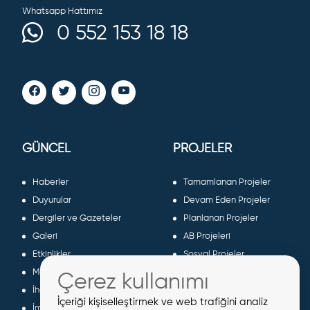
Whatsapp Hattımız
0 552 153 18 18
GÜNCEL
PROJELER
Haberler
Tamamlanan Projeler
Duyurular
Devam Eden Projeler
Dergiler ve Gazeteler
Planlanan Projeler
Galeri
AB Projeleri
Etkinlikler
Sosyal Projeler
Meclis Kararları
Çerez kullanımı
İhaleler
İçeriği kişiselleştirmek ve web trafiğini analiz
İmar İlanları