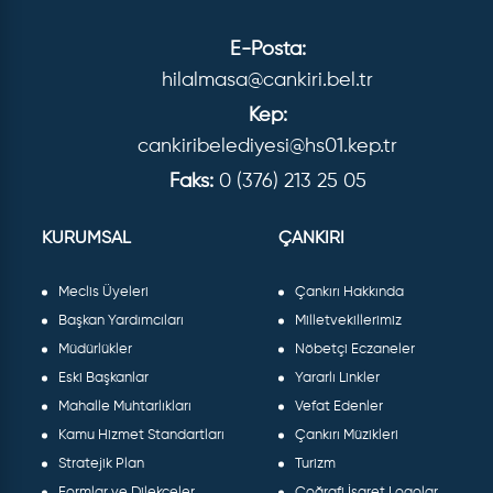
E-Posta:
hilalmasa@cankiri.bel.tr
Kep:
cankiribelediyesi@hs01.kep.tr
Faks:
0 (376) 213 25 05
KURUMSAL
ÇANKIRI
Meclis Üyeleri
Çankırı Hakkında
Başkan Yardımcıları
Milletvekillerimiz
Müdürlükler
Nöbetçi Eczaneler
Eski Başkanlar
Yararlı Linkler
Mahalle Muhtarlıkları
Vefat Edenler
Kamu Hizmet Standartları
Çankırı Müzikleri
Stratejik Plan
Turizm
Formlar ve Dilekçeler
Coğrafi İşaret Logolar