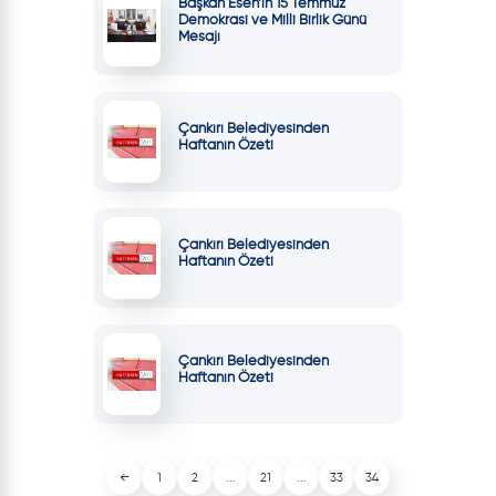
Başkan Esen’in 15 Temmuz
Demokrasi ve Milli Birlik Günü
Mesajı
Çankırı Belediyesinden
Haftanın Özeti
Çankırı Belediyesinden
Haftanın Özeti
Çankırı Belediyesinden
Haftanın Özeti
←
1
2
...
21
...
33
34