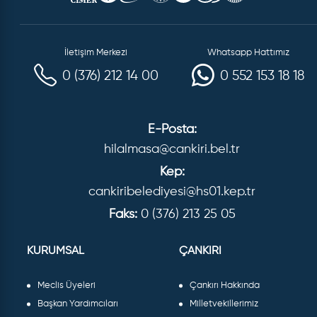
İletişim Merkezi
Whatsapp Hattımız
0 (376) 212 14 00
0 552 153 18 18
E-Posta:
hilalmasa@cankiri.bel.tr
Kep:
cankiribelediyesi@hs01.kep.tr
Faks:
0 (376) 213 25 05
KURUMSAL
ÇANKIRI
Meclis Üyeleri
Çankırı Hakkında
Başkan Yardımcıları
Milletvekillerimiz