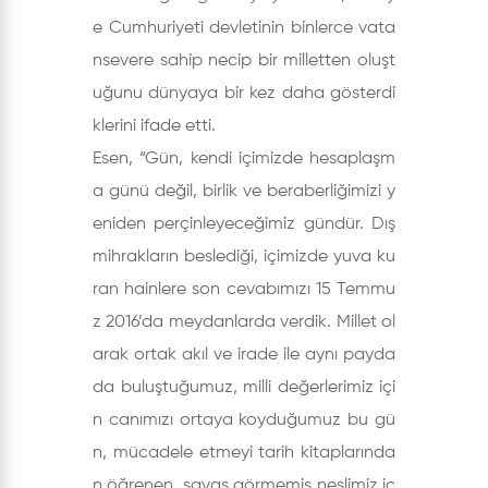
e Cumhuriyeti devletinin binlerce vata
nsevere sahip necip bir milletten oluşt
uğunu dünyaya bir kez daha gösterdi
klerini ifade etti.
Esen, “Gün, kendi içimizde hesaplaşm
a günü değil, birlik ve beraberliğimizi y
eniden perçinleyeceğimiz gündür. Dış
mihrakların beslediği, içimizde yuva ku
ran hainlere son cevabımızı 15 Temmu
z 2016’da meydanlarda verdik. Millet ol
arak ortak akıl ve irade ile aynı payda
da buluştuğumuz, milli değerlerimiz içi
n canımızı ortaya koyduğumuz bu gü
n, mücadele etmeyi tarih kitaplarında
n öğrenen, savaş görmemiş neslimiz iç