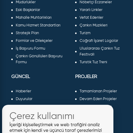
Müdürlükler
Nöbetçi Eczaneler
Eski Başkanlar
Yararlı Linkler
Mahalle Muhtarlıkları
Vefat Edenler
Kamu Hizmet Standartları
Çankırı Müzikleri
Stratejik Plan
Turizm
Formlar ve Dilekçeler
Coğrafi İşaret Logolar
İş Başvuru Formu
Uluslararası Çankırı Tuz
Festivali
Çankırı Gönüllüleri Başvuru
Formu
Turistik Tuz Treni
GÜNCEL
PROJELER
Haberler
Tamamlanan Projeler
Duyurular
Devam Eden Projeler
Dergiler ve Gazeteler
Planlanan Projeler
Çerez kullanımı
Galeri
AB Projeleri
Etkinlikler
Sosyal Projeler
İçeriği kişiselleştirmek ve web trafiğini analiz
Meclis Kararları
etmek için kendi ve üçüncü taraf çerezlerimizi