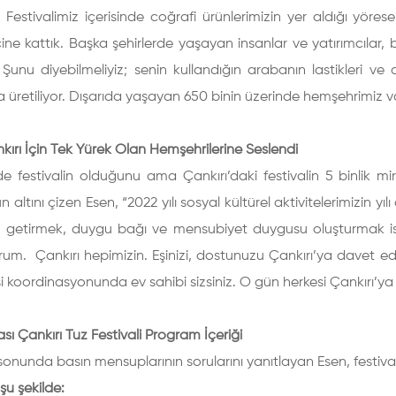
. Festivalimiz içerisinde coğrafi ürünlerimizin yer aldığı yör
içine kattık. Başka şehirlerde yaşayan insanlar ve yatırımcılar,
. Şunu diyebilmeliyiz; senin kullandığın arabanın lastikleri ve 
a üretiliyor. Dışarıda yaşayan 650 binin üzerinde hemşehrimiz va
kırı İçin Tek Yürek Olan Hemşehrilerine Seslendi
e festivalin olduğunu ama Çankırı’daki festivalin 5 binlik mira
 altını çizen Esen, “2022 yılı sosyal kültürel aktivitelerimizin yı
a getirmek, duygu bağı ve mensubiyet duygusu oluşturmak isti
rum. Çankırı hepimizin. Eşinizi, dostunuzu Çankırı’ya davet e
i koordinasyonunda ev sahibi sizsiniz. O gün herkesi Çankırı’ya 
ası Çankırı Tuz Festivali Program İçeriği
sonunda basın mensuplarının sorularını yanıtlayan Esen, festival
u şekilde: