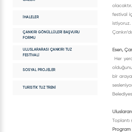
olacaktır
festival 
İHALELER
istiyoruz
Çankırı’d
ÇANKIRI GÖNÜLLÜLERI BAŞVURU
FORMU
Esen, Çan
ULUSLARARASI ÇANKIRI TUZ
FESTIVALI
Her yerd
olduğunun
SOSYAL PROJELER
bir aray
sesleniyo
TURISTIK TUZ TRENI
Belediyes
Uluslarar
Toplantı 
Program ş