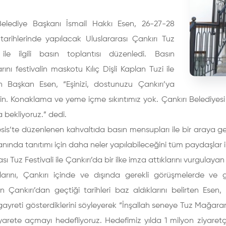
Belediye Başkanı İsmail Hakkı Esen, 26-27-28
tarihlerinde yapılacak Uluslararası Çankırı Tuz
i ile ilgili basın toplantısı düzenledi. Basın
ını festivalin maskotu Kılıç Dişli Kaplan Tuzi ile
an Başkan Esen, “Eşinizi, dostunuzu Çankırı’ya
n. Konaklama ve yeme içme sıkıntımız yok. Çankırı Belediyesi
a bekliyoruz.” dedi.
sis’te düzenlenen kahvaltıda basın mensupları ile bir araya gele
anında tanıtımı için daha neler yapılabileceğini tüm paydaşlar ile 
sı Tuz Festivali ile Çankırı’da bir ilke imza attıklarını vurgulayan
larını, Çankırı içinde ve dışında gerekli görüşmelerde ve gi
n Çankırı’dan geçtiği tarihleri baz aldıklarını belirten Ese
ayreti gösterdiklerini söyleyerek “İnşallah seneye Tuz Mağaramız
yarete açmayı hedefliyoruz. Hedefimiz yılda 1 milyon ziyaret