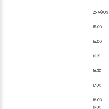
26 AĞUS
15.00 Ko
(Beled
16.00 Yö
16.15 T
16.30 Sa
17.00 
Dans T
18.00 
19.00 Yö