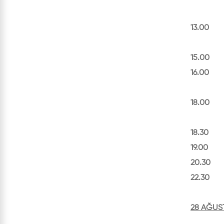
(İsmet
13.00 S
15.00 Bi
16.00 T
(Çank
18.00 T
18.30 A
19.00 Y
20.30 A
22.30 
28 AĞUS