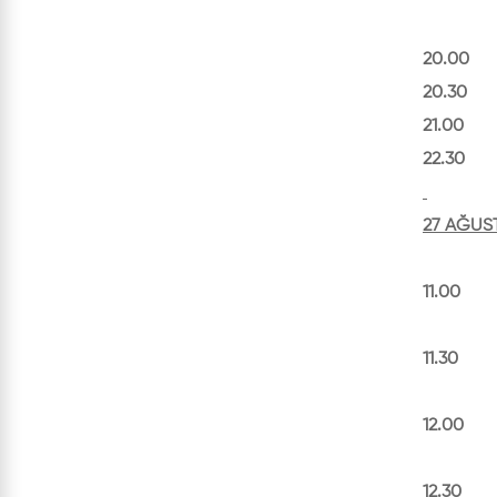
20.00 Fe
20.30 T
21.00 S
22.30 
27 AĞUS
11.00 Y
11.30 Kl
(Kara
12.00 Tu
(Kara
12.30 Ço