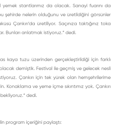
esel yemek stantlarımız da olacak. Sanayi fuarını da
 bu şehirde nelerin olduğunu ve üretildiğini görsünler
aküsü Çankırı’da üretiliyor. Saçınıza taktığınız toka
r. Bunları anlatmak istiyoruz.” dedi.
s kaya tuzu üzerinden gerçekleştirildiği için farklı
lı olacak demiştik. Festival ile geçmiş ve gelecek nesli
yoruz. Çankırı için tek yürek olan hemşehrilerime
din. Konaklama ve yeme içme sıkıntımız yok. Çankırı
bekliyoruz.” dedi.
in program içeriğini paylaştı: