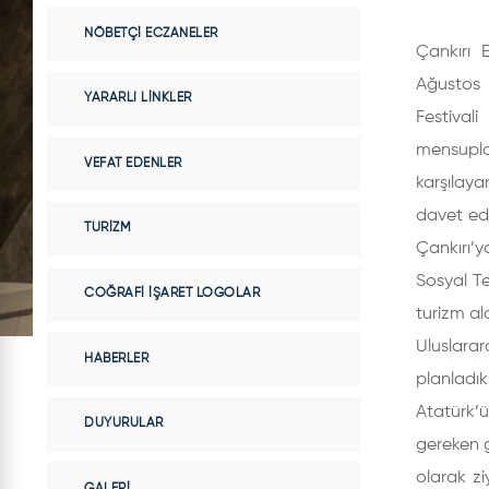
NÖBETÇI ECZANELER
Çankırı 
Ağustos 
YARARLI LINKLER
Festival
mensuplar
VEFAT EDENLER
karşılay
davet edi
TURIZM
Çankırı’y
Sosyal Te
COĞRAFI İŞARET LOGOLAR
turizm al
Uluslarara
HABERLER
planladık
Atatürk’ü
DUYURULAR
gereken g
olarak zi
GALERI