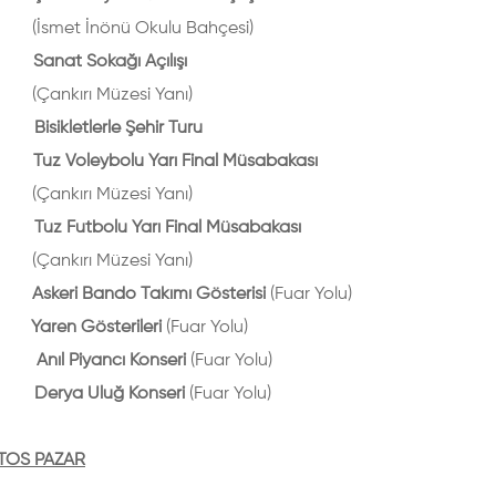
 İnönü Okulu Bahçesi)
anat Sokağı Açılışı
(Çankırı Müzesi Yanı)
sikletlerle Şehir Turu
uz Voleybolu Yarı Final Müsabakası
ırı Müzesi Yanı)
uz Futbolu Yarı Final Müsabakası
(Çankırı Müzesi Yanı)
skeri Bando Takımı Gösterisi
(Fuar Yolu)
aren Gösterileri
(Fuar Yolu)
nıl Piyancı Konseri
(Fuar Yolu)
Derya Uluğ Konseri
(Fuar Yolu)
TOS PAZAR