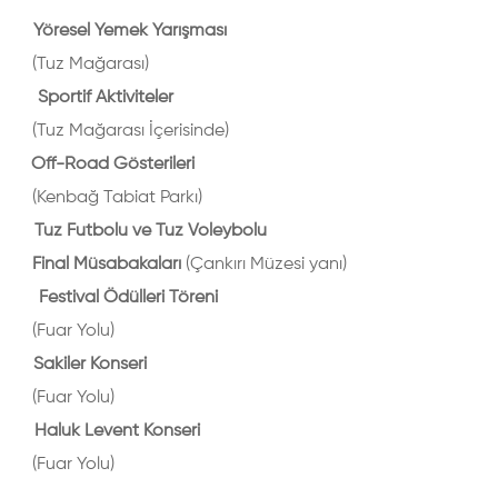
öresel Yemek Yarışması
 Mağarası)
 Sportif Aktiviteler
(Tuz Mağarası İçerisinde)
ff-Road Gösterileri
(Kenbağ Tabiat Parkı)
uz Futbolu ve Tuz Voleybolu
 Müsabakaları
(Çankırı Müzesi yanı)
estival Ödülleri Töreni
(Fuar Yolu)
akiler Konseri
(Fuar Yolu)
aluk Levent Konseri
(Fuar Yolu)