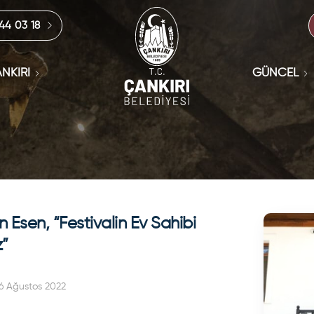
444 03 18
NKIRI
GÜNCEL
 Esen, “Festivalin Ev Sahibi
z”
6 Ağustos 2022