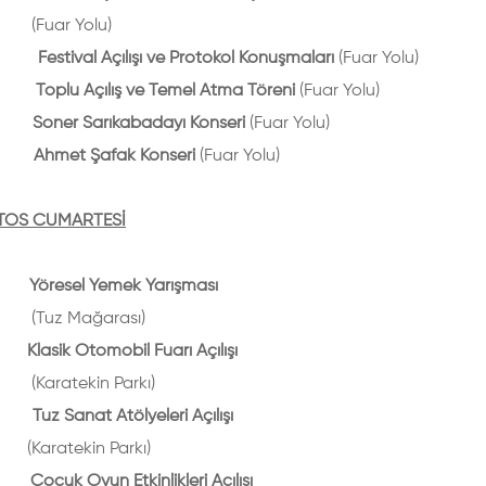
(Fuar Yolu)
stival Açılışı ve Protokol Konuşmaları
(Fuar Yolu)
oplu Açılış ve Temel Atma Töreni
(Fuar Yolu)
oner Sarıkabadayı Konseri
(Fuar Yolu)
Ahmet Şafak Konseri
(Fuar Yolu)
TOS CUMARTESİ
öresel Yemek Yarışması
(Tuz Mağarası)
asik Otomobil Fuarı Açılışı
tekin Parkı)
z Sanat Atölyeleri Açılışı
tekin Parkı)
cuk Oyun Etkinlikleri Açılışı