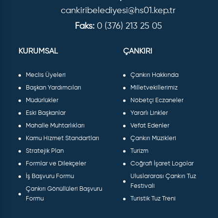
cankiribelediyesi@hs01.kep.tr
Faks:
0 (376) 213 25 05
KURUMSAL
ÇANKIRI
Meclis Üyeleri
Çankırı Hakkında
Başkan Yardımcıları
Milletvekillerimiz
Müdürlükler
Nöbetçi Eczaneler
Eski Başkanlar
Yararlı Linkler
Mahalle Muhtarlıkları
Vefat Edenler
Kamu Hizmet Standartları
Çankırı Müzikleri
Stratejik Plan
Turizm
Formlar ve Dilekçeler
Coğrafi İşaret Logolar
İş Başvuru Formu
Uluslararası Çankırı Tuz
Festivali
Çankırı Gönüllüleri Başvuru
Formu
Turistik Tuz Treni