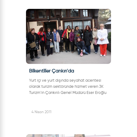
Bilkentliler Çankırı'da
Yurt içi ve yurt dışında seyahat acentesi
olarak turizm sektöründe hizmet veren 3K
Turizm´in Çankırılı Genel Müdürü Eser Eroğlu
´nun tavsiyesi ve rehberliği doğrultusunda
Çankırı´ya gelen Bilkent Ünive...
4 Nisan 2011