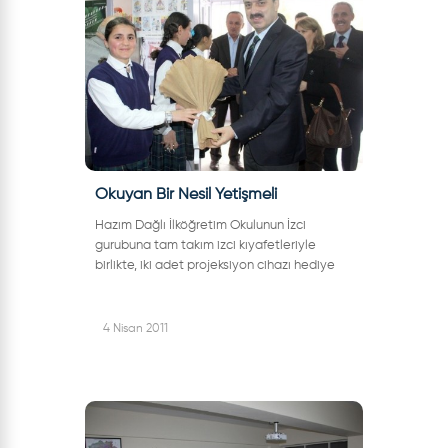
Okuyan Bir Nesil Yetişmeli
Hazım Dağlı İlköğretim Okulunun İzci
gurubuna tam takım izci kıyafetleriyle
birlikte, iki adet projeksiyon cihazı hediye
eden Belediye Başkanımız İrfan Dinç "
Okullarımızın teknik donanım ihtiyaçların...
4 Nisan 2011