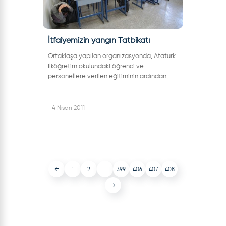
İtfaiyemizin yangın Tatbikatı
Ortaklaşa yapılan organizasyonda, Atatürk
İlköğretim okulundaki öğrenci ve
personellere verilen eğitiminin ardından,
uygulamalı olarak deprem, tahliye ve
yangın söndürme tatbikatı
gerçekleştirildi.Tat...
4 Nisan 2011
←
1
2
...
399
406
407
408
→