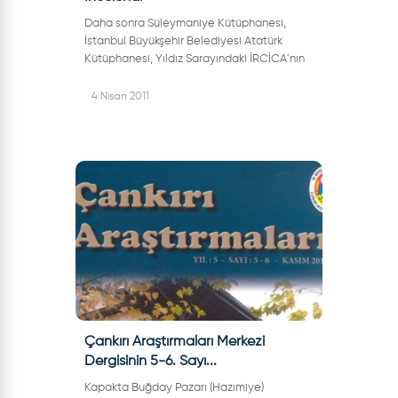
Daha sonra Süleymaniye Kütüphanesi,
İstanbul Büyükşehir Belediyesi Atatürk
Kütüphanesi, Yıldız Sarayındaki İRCİCA´nın
kütüphanesi ve İSAM´da incelemelerde
bulunan Araştırma Merkezi Proje Ekibi,
4 Nisan 2011
İstanb...
Çankırı Araştırmaları Merkezi
Dergisinin 5-6. Sayı...
Kapakta Buğday Pazarı (Hazımiye)