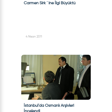
Carmen Sirk ´ ine İlgi Büyüktü
4 Nisan 2011
İstanbul´da Osmanlı Arşivleri
İncelendi