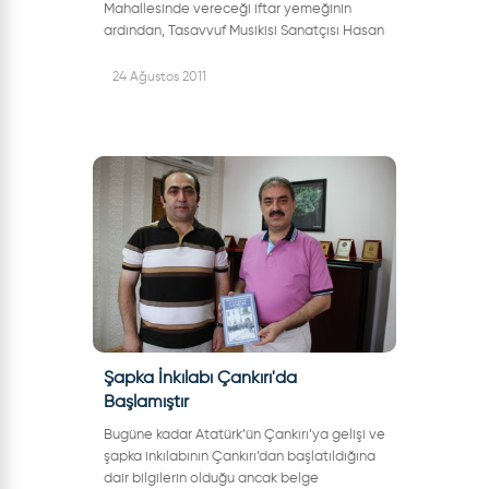
Mahallesinde vereceği iftar yemeğinin
ardından, Tasavvuf Musikisi Sanatçısı Hasan
Dursun’la ilahi konseri düzenliyor.Çankırı
Orta’lı olan Hasan Dursun, dilden...
24 Ağustos 2011
Şapka İnkılabı Çankırı'da
Başlamıştır
Bugüne kadar Atatürk’ün Çankırı’ya gelişi ve
şapka inkılabının Çankırı’dan başlatıldığına
dair bilgilerin olduğu ancak belge