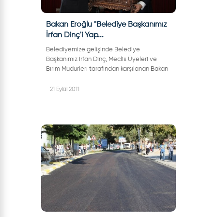
Bakan Eroğlu "Belediye Başkanımız
İrfan Dinç'i Yap...
Belediyemize gelişinde Belediye
Başkanımız İrfan Dinç, Meclis Üyeleri ve
Birim Müdürleri tarafından karşılanan Bakan
Eroğlu’na başkanlık makamında Belediye
Başkanımız İrfan Dinç tarafından
21 Eylül 2011
bakanlıktan...