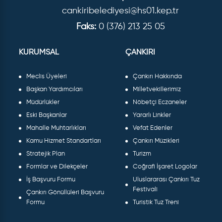
cankiribelediyesi@hs01.kep.tr
Faks:
0 (376) 213 25 05
KURUMSAL
ÇANKIRI
Meclis Üyeleri
Çankırı Hakkında
Başkan Yardımcıları
Milletvekillerimiz
Müdürlükler
Nöbetçi Eczaneler
Eski Başkanlar
Yararlı Linkler
Mahalle Muhtarlıkları
Vefat Edenler
Kamu Hizmet Standartları
Çankırı Müzikleri
Stratejik Plan
Turizm
Formlar ve Dilekçeler
Coğrafi İşaret Logolar
İş Başvuru Formu
Uluslararası Çankırı Tuz
Festivali
Çankırı Gönüllüleri Başvuru
Formu
Turistik Tuz Treni