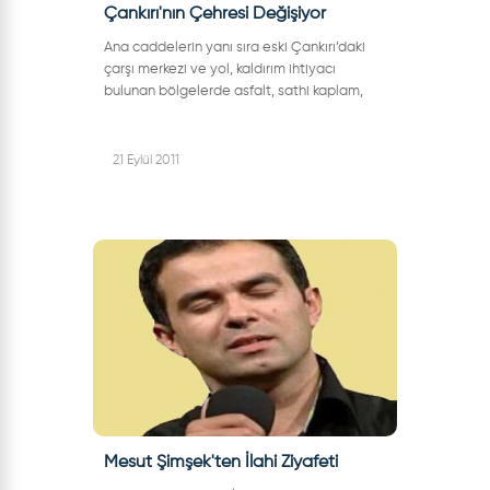
Çankırı'nın Çehresi Değişiyor
Ana caddelerin yanı sıra eski Çankırı’daki
çarşı merkezi ve yol, kaldırım ihtiyacı
bulunan bölgelerde asfalt, sathi kaplam,
kilitli parke yapım çalışmaları hızla devam
ediyor.Belediyemiz Fen İşleri Mü...
21 Eylül 2011
Mesut Şimşek'ten İlahi Ziyafeti