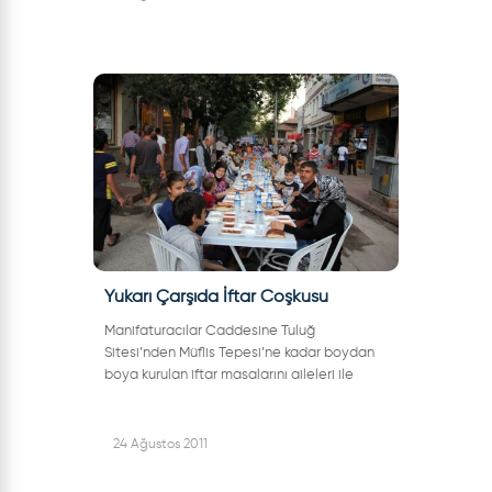
Yukarı Çarşıda İftar Coşkusu
Manifaturacılar Caddesine Tuluğ
Sitesi’nden Müflis Tepesi’ne kadar boydan
boya kurulan iftar masalarını aileleri ile
birlikte dolduran esnaflar birlik ve beraberlik
içerisinde dayanışma örneği gösterd...
24 Ağustos 2011