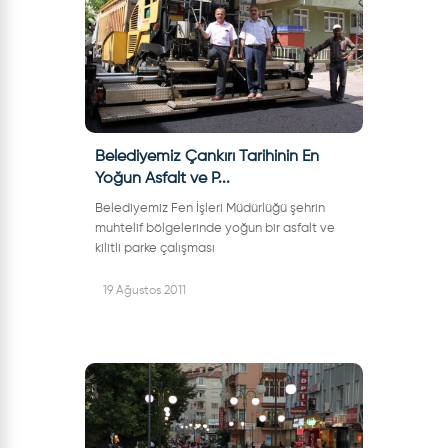
Belediyemiz Çankırı Tarihinin En
Yoğun Asfalt ve P...
Belediyemiz Fen İşleri Müdürlüğü şehrin
muhtelif bölgelerinde yoğun bir asfalt ve
kilitli parke çalışması
gerçekleştiriyor.Belediye Başkanımız İrfan
Dinç bu haftaki basın toplantısını şehir
19 Ağustos 2011
içinde hız...