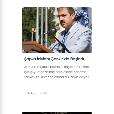
Şapka İnkılabı Çankırı’da Başladı
Atatürk’ün Şapka İnkılabını başlatmak üzere
çıktığı yurt gezisinde halkı elinde panama
şapkası ile ilk kez selamladığı Çankırı’da yer
alan ve Türkiye’deki ilk şapkalı Atatürk Anıtı
önünde düzenlenen t...
24 Ağustos 2011