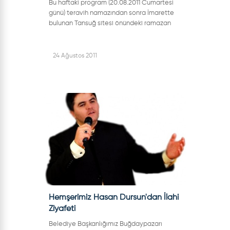
Bu haftaki program (20.08.2011 Cumartesi
günü) teravih namazından sonra İmarette
bulunan Tansuğ sitesi önündeki ramazan
sahnesinde düzenlenecek.Programda ünlü
sanatçı Mesut Şimşek, birbirinden duygulu...
24 Ağustos 2011
Hemşerimiz Hasan Dursun'dan İlahi
Ziyafeti
Belediye Başkanlığımız Buğdaypazarı