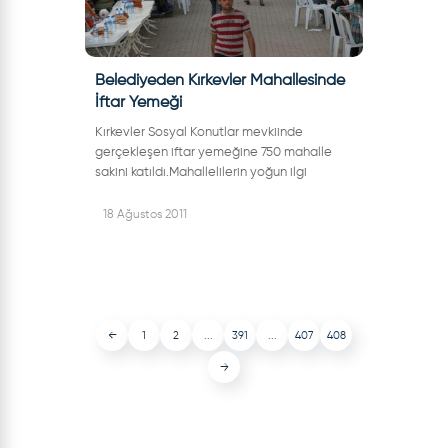
Belediyeden Kırkevler Mahallesinde
İftar Yemeği
Kırkevler Sosyal Konutlar mevkiinde
gerçekleşen iftar yemeğine 750 mahalle
sakini katıldı.Mahallelilerin yoğun ilgi
gösterdiği iftar öncesinde çocuklar için
çeşitli kukla gösterileri ve oyunlar sahnel...
18 Ağustos 2011
←
1
2
...
391
...
407
408
→