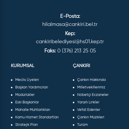
E-Posta:
hilalmasa@cankiri.bel.tr
Kep:
cankiribelediyesi@hs01.kep.tr
Faks:
0 (376) 213 25 05
KURUMSAL
ÇANKIRI
Meclis Üyeleri
Çankırı Hakkında
Başkan Yardımcıları
Milletvekillerimiz
Müdürlükler
Nöbetçi Eczaneler
Eski Başkanlar
Yararlı Linkler
Mahalle Muhtarlıkları
Vefat Edenler
Kamu Hizmet Standartları
Çankırı Müzikleri
Stratejik Plan
Turizm