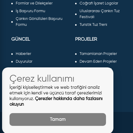
Formlar ve Dilekçeler
Coğrafi İşaret Logolar
İş Başvuru Formu
Uluslararası Çankırı Tuz
Festivali
Çankırı Gönüllüleri Başvuru
Formu
Turistik Tuz Treni
GÜNCEL
PROJELER
Haberler
Tamamlanan Projeler
Duyurular
Devam Eden Projeler
Dergiler ve Gazeteler
Planlanan Projeler
Çerez kullanımı
Galeri
AB Projeleri
Etkinlikler
Sosyal Projeler
İçeriği kişiselleştirmek ve web trafiğini analiz
Meclis Kararları
etmek için kendi ve üçüncü taraf çerezlerimizi
kullanıyoruz.
Çerezler hakkında daha fazlasını
İhaleler
okuyun
İmar İlanları
Tamam
© 2026 Tüm Hakları Saklıdır
Çankırı Belediyesi