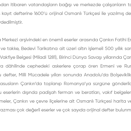
ından itibaren vatandaşların bağışı ve merkezde çalışanların
kayıt defterine 1600’ü orijinal Osmanlı Türkçesi ile yazılmış 
dedilmiştir.
 Merkezi arşivindeki en önemli eserler arasında Çankırı Fatihi E
a ve takke, Bedevi Tarikatına ait üzeri altın işlemeli 500 yıllık s
akfiye Belgesi (Miladi 1281), Birinci Dünya Savaşı yıllarında Ça
 dâhilinde cephedeki askerlere çorap ören Ermeni ve Rum aile
 defter, Milli Mücadele yılları sonunda Anadolu’da Bolşevikl
asusların Çankırı’da toplanıp Romanya’ya sürgüne gönderildik
u eserlerin dışında padişah ferman ve beratları, vakıf belgeleri
eler, Çankırı ve çevre ilçelerine ait Osmanlı Türkçesi harita 
l yazması çok değerli eserler ve çok sayıda orijinal defter bulun