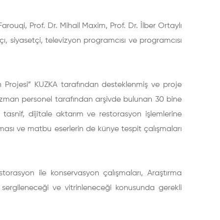
arouqi, Prof. Dr. Mihail Maxim, Prof. Dr. İlber Ortaylı
çı, siyasetçi, televizyon programcısı ve programcısı
n Projesi” KUZKA tarafından desteklenmiş ve proje
uzman personel tarafından arşivde bulunan 30 bine
tasnif, dijitale aktarım ve restorasyon işlemlerine
sı ve matbu eserlerin de künye tespit çalışmaları
storasyon ile konservasyon çalışmaları, Araştırma
ıl sergileneceği ve vitrinleneceği konusunda gerekli