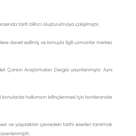
asında tarih bilinci oluşturulmaya çalışılmıştır.
relere davet edilmiş ve konuyla ilgili uzmanlar merkez
t Çankırı Araştırmaları Dergisi yayınlanmıştır. Aynı
i konularda halkımızın bilinçlenmesi için konferanslar
mesi ve yaşadıkları çevredeki tarihi eserleri tanıtmak
düzenlenmiştir.