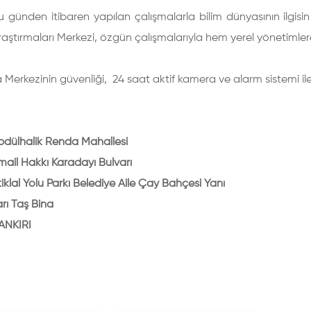
 günden itibaren yapılan çalışmalarla bilim dünyasının ilgisi
raştırmaları Merkezi, özgün çalışmalarıyla hem yerel yönetimle
 Merkezinin güvenliği, 24 saat aktif kamera ve alarm sistemi i
bdülhalik Renda Mahallesi
Hakkı Karadayı Bulvarı
 Yolu Parkı Belediye Aile Çay Bahçesi Yanı
aş Bina
IRI