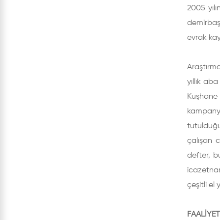
2005 yıl
demirbaş 
evrak kay
Araştırma
yıllık ab
Kuşhane V
kampanya
tutulduğu
çalışan c
defter, b
icazetnam
çeşitli e
FAALİYET