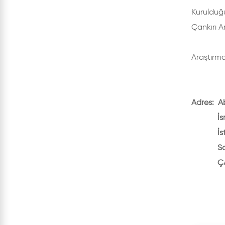
Kurulduğu
Çankırı A
Araştırma
Adres: A
İsmail 
İstiklal
Sarı T
ÇANK