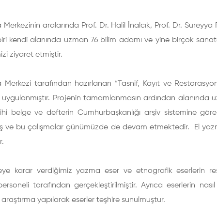
 Merkezinin aralarında Prof. Dr. Halil İnalcık, Prof. Dr. Sureyya F
biri kendi alanında uzman 76 bilim adamı ve yine birçok sanat
zi ziyaret etmiştir.
a Merkezi tarafından hazırlanan “Tasnif, Kayıt ve Restorasyo
a uygulanmıştır. Projenin tamamlanmasın ardından alanında 
ihi belge ve defterin Cumhurbaşkanlığı arşiv sistemine göre 
ş ve bu çalışmalar günümüzde de devam etmektedir. El yazma
r.
eye karar verdiğimiz yazma eser ve etnografik eserlerin re
ersoneli tarafından gerçekleştirilmiştir. Ayrıca eserlerin nas
 araştırma yapılarak eserler teşhire sunulmuştur.