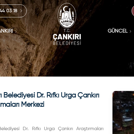
444 03 18
NKIRI
GÜNCEL
ı Belediyesi Dr. Rıfkı Urga Çankırı
rmaları Merkezi
Belediyesi Dr. Rıfkı Urga Çankırı Araştırmaları