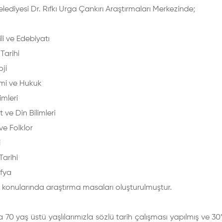
elediyesi Dr. Rıfkı Urga Çankırı Araştırmaları Merkezinde;
li ve Edebiyatı
Tarihi
oji
mi ve Hukuk
imleri
t ve Din Bilimleri
ve Folklor
i
Tarihi
fya
 konularında araştırma masaları oluşturulmuştur.
a 70 yaş üstü yaşlılarımızla sözlü tarih çalışması yapılmış ve 