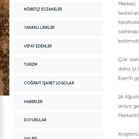
Merkezi, 
NÖBETÇI ECZANELER
tedavi ed
tarafınd
YARARLI LINKLER
tarihind
katılımıyl
VEFAT EDENLER
Çok daha 
TURIZM
daha iyi 
Esen’in g
COĞRAFI İŞARET LOGOLAR
26 Ağusto
HABERLER
araya gel
Merkezini
DUYURULAR
Araştırma
GALERI