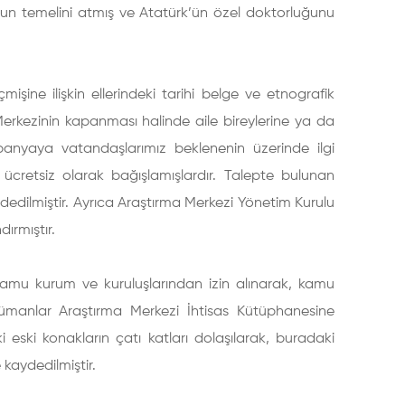
ğunun temelini atmış ve Atatürk’ün özel doktorluğunu
şine ilişkin ellerindeki tarihi belge ve etnografik
rkezinin kapanması halinde aile bireylerine ya da
mpanyaya vatandaşlarımız beklenenin üzerinde ilgi
e ücretsiz olarak bağışlamışlardır. Talepte bulunan
ydedilmiştir. Ayrıca Araştırma Merkezi Yönetim Kurulu
ırmıştır.
 kamu kurum ve kuruluşlarından izin alınarak, kamu
kümanlar Araştırma Merkezi İhtisas Kütüphanesine
i eski konakların çatı katları dolaşılarak, buradaki
 kaydedilmiştir.