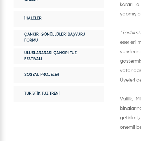
kararı il
yapmış ola
İHALELER
“Tarihimi
ÇANKIRI GÖNÜLLÜLERI BAŞVURU
FORMU
eserleri
varisler
ULUSLARARASI ÇANKIRI TUZ
FESTIVALI
göstermiş
vatandaşl
SOSYAL PROJELER
Üyeleri d
TURISTIK TUZ TRENI
Valilik, 
binaları
getirilmi
önemli be