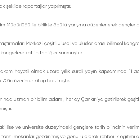
ak şekilde röportajlar yapılmıştır.
ğitim Müdürlüğü ile birlikte ödüllü yarışma düzenlenerek gençler ar
raştırmaları Merkezi çeşitli ulusal ve uluslar arası bilimsel kong
kongrelere katılıp tebliğler sunmuştur.
hakem heyetli olmak üzere yıllık süreli yayın kapsamında 11 ade
0’in üzerinde kitap basılmıştır.
nında uzman bir bilim adamı, her ay Çankırı’ya getirilerek çeşitl
iştir.
aki lise ve üniversite düzeyindeki gençlere tarih bilincinin veril
tarihi mekânlar gezdirilmiş ve gönüllü olarak rehberlik eğitimi 