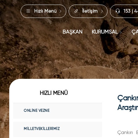
Hızlı Menü
İletişim
153 | 
BAŞKAN
KURUMSAL
ÇA
HIZLI MENÜ
Çankır
Araştı
ONLINE VEZNE
MILLETVEKILLERIMIZ
Çankırı 