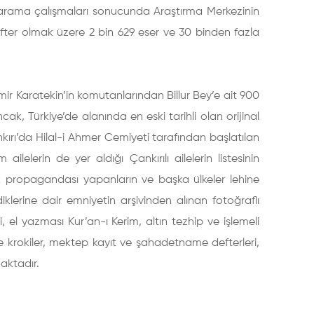
 tarama çalışmaları sonucunda Araştırma Merkezinin
defter olmak üzere 2 bin 629 eser ve 30 binden fazla
mir Karatekin’in komutanlarından Billur Bey’e ait 900
ancak, Türkiye’de alanında en eski tarihli olan orijinal
nkırı’da Hilal-i Ahmer Cemiyeti tarafından başlatılan
lerin de yer aldığı Çankırılı ailelerin listesinin
ik propagandası yapanların ve başka ülkeler lehine
lerine dair emniyetin arşivinden alınan fotoğraflı
, el yazması Kur’an-ı Kerim, altın tezhip ve işlemeli
ve krokiler, mektep kayıt ve şahadetname defterleri,
maktadır.