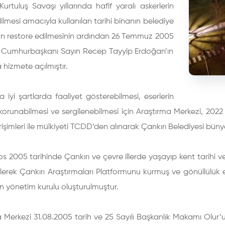
Kurtuluş Savaşı yıllarında hafif yaralı askerlerin
ilmesi amacıyla kullanılan tarihi binanın belediye
an restore edilmesinin ardından 26 Temmuz 2005
e Cumhurbaşkanı Sayın Recep Tayyip Erdoğan’ın
a hizmete açılmıştır.
iyi şartlarda faaliyet gösterebilmesi, eserlerin
korunabilmesi ve sergilenebilmesi için Araştırma Merkezi, 2022 
irişimleri ile mülkiyeti TCDD’den alınarak Çankırı Belediyesi büny
s 2005 tarihinde Çankırı ve çevre illerde yaşayıp kent tarihi v
erek Çankırı Araştırmaları Platformunu kurmuş ve gönüllülük e
n yönetim kurulu oluşturulmuştur.
 Merkezi 31.08.2005 tarih ve 25 Sayılı Başkanlık Makamı Olur’u 