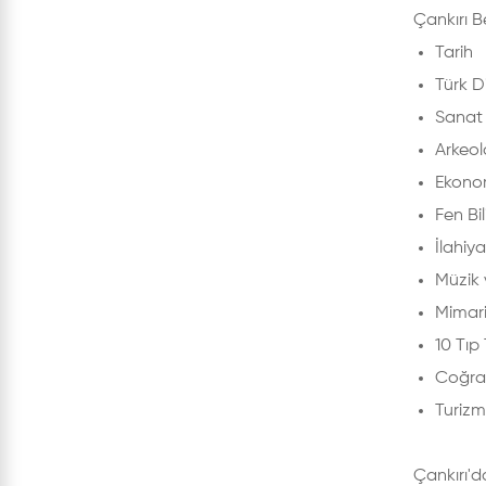
Çankırı B
Tarih
Türk Di
Sanat 
Arkeol
Ekono
Fen Bil
İlahiya
Müzik 
Mimar
10 Tıp 
Coğra
Turizm
Çankırı'd