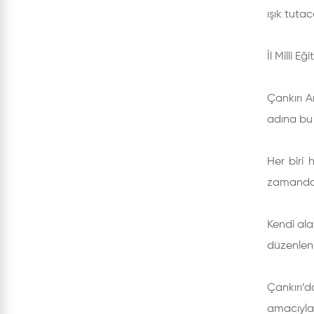
ışık tutac
İl Milli E
Çankırı A
adına bu 
Her biri 
zamanda 7
Kendi ala
düzenlenm
Çankırı’d
amacıyla 