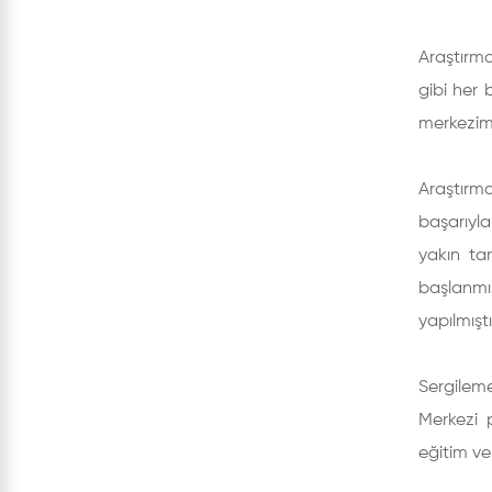
Araştırma
gibi her 
merkezimi
Araştırm
başarıyl
yakın tar
başlanmı
yapılmıştı
Sergilem
Merkezi p
eğitim ve