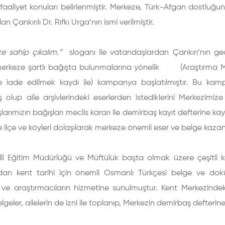
e faaliyet konuları belirlenmiştir. Merkeze, Türk-Afgan dostlu
n Çankırılı Dr. Rıfkı Urga’nın ismi verilmiştir.
ze sahip çıkalım.”
sloganı ile vatandaşlardan Çankırı’nın geçmi
 merkeze şartlı bağışta bulunmalarına yönelik (Araştırma Me
ine iade edilmek kaydı ile) kampanya başlatılmıştır. Bu ka
 olup aile arşivlerindeki eserlerden istediklerini Merkezimiz
arımızın bağışları meclis kararı ile demirbaş kayıt defterine ka
e ilçe ve köyleri dolaşılarak merkeze önemli eser ve belge kazand
Milli Eğitim Müdürlüğü ve Müftülük başta olmak üzere çeşitli
ndan kent tarihi için önemli Osmanlı Türkçesi belge ve do
ş ve araştırmacıların hizmetine sunulmuştur. Kent Merkezindek
lgeler, ailelerin de izni ile toplanıp, Merkezin demirbaş defterine