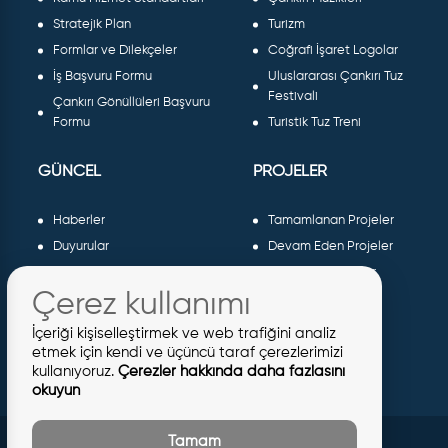
Stratejik Plan
Turizm
Formlar ve Dilekçeler
Coğrafi İşaret Logolar
İş Başvuru Formu
Uluslararası Çankırı Tuz
Festivali
Çankırı Gönüllüleri Başvuru
Formu
Turistik Tuz Treni
GÜNCEL
PROJELER
Haberler
Tamamlanan Projeler
Duyurular
Devam Eden Projeler
Dergiler ve Gazeteler
Planlanan Projeler
Çerez kullanımı
Galeri
AB Projeleri
Etkinlikler
Sosyal Projeler
İçeriği kişiselleştirmek ve web trafiğini analiz
Meclis Kararları
etmek için kendi ve üçüncü taraf çerezlerimizi
kullanıyoruz.
Çerezler hakkında daha fazlasını
İhaleler
okuyun
İmar İlanları
Tamam