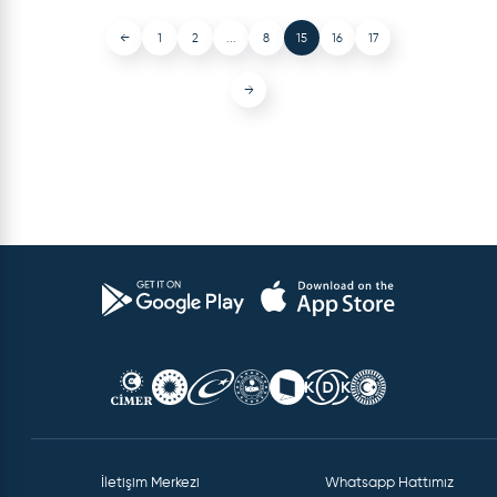
←
1
2
...
8
15
16
17
→
İletişim Merkezi
Whatsapp Hattımız