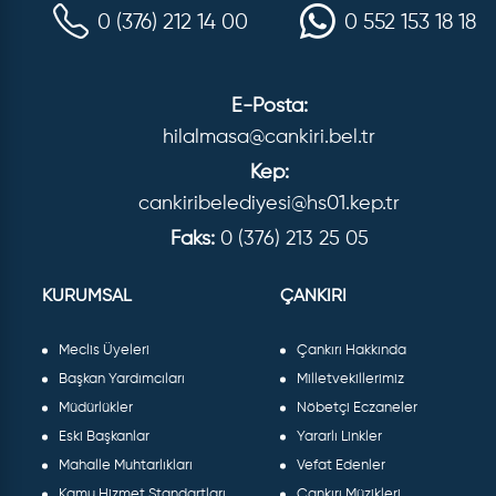
0 (376) 212 14 00
0 552 153 18 18
E-Posta:
hilalmasa@cankiri.bel.tr
Kep:
cankiribelediyesi@hs01.kep.tr
Faks:
0 (376) 213 25 05
KURUMSAL
ÇANKIRI
Meclis Üyeleri
Çankırı Hakkında
Başkan Yardımcıları
Milletvekillerimiz
Müdürlükler
Nöbetçi Eczaneler
Eski Başkanlar
Yararlı Linkler
Mahalle Muhtarlıkları
Vefat Edenler
Kamu Hizmet Standartları
Çankırı Müzikleri