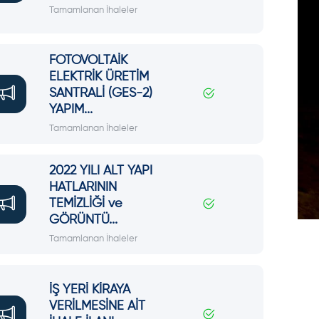
Tamamlanan İhaleler
FOTOVOLTAİK
ELEKTRİK ÜRETİM
SANTRALİ (GES-2)
YAPIM...
Tamamlanan İhaleler
2022 YILI ALT YAPI
HATLARININ
TEMİZLİĞİ ve
GÖRÜNTÜ...
Tamamlanan İhaleler
İŞ YERİ KİRAYA
VERİLMESİNE AİT