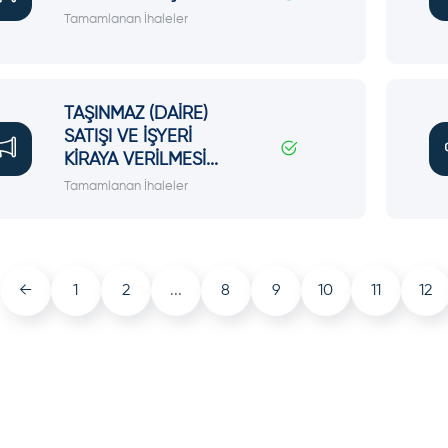
Tamamlanan İhaleler
TAŞINMAZ (DAİRE)
SATIŞI VE İŞYERİ
KİRAYA VERİLMESİ...
Tamamlanan İhaleler
←
1
2
...
8
9
10
11
12