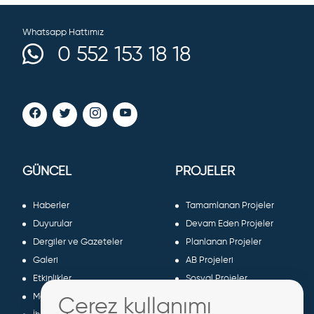
Whatsapp Hattımız
0 552 153 18 18
GÜNCEL
PROJELER
Haberler
Tamamlanan Projeler
Duyurular
Devam Eden Projeler
Dergiler ve Gazeteler
Planlanan Projeler
Galeri
AB Projeleri
Etkinlikler
Sosyal Projeler
Meclis Kararları
Çerez kullanımı