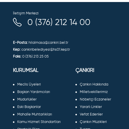
İletişim Merkezi
0 (376) 212 14 00
E-Posta:
hilalmasa@cankiri.bel.tr
Kep:
cankiribelediyesi@hs01.kep.tr
Faks:
0 (376) 213 25 05
KURUMSAL
ÇANKIRI
Meclis Üyeleri
Çankırı Hakkında
Başkan Yardımcıları
Milletvekillerimiz
Müdürlükler
Nöbetçi Eczaneler
Eski Başkanlar
Yararlı Linkler
Mahalle Muhtarlıkları
Vefat Edenler
Kamu Hizmet Standartları
Çankırı Müzikleri