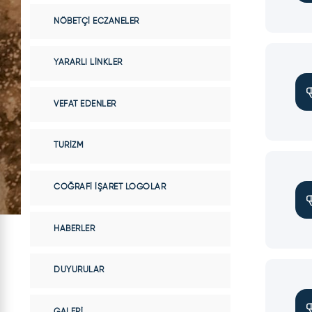
NÖBETÇI ECZANELER
YARARLI LINKLER
VEFAT EDENLER
TURIZM
COĞRAFI İŞARET LOGOLAR
HABERLER
DUYURULAR
GALERI