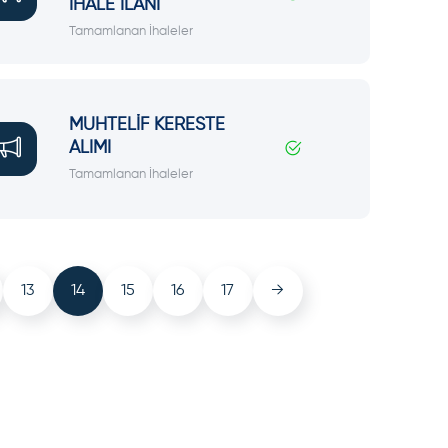
İHALE İLANI
Tamamlanan İhaleler
MUHTELİF KERESTE
ALIMI
Tamamlanan İhaleler
13
14
15
16
17
→