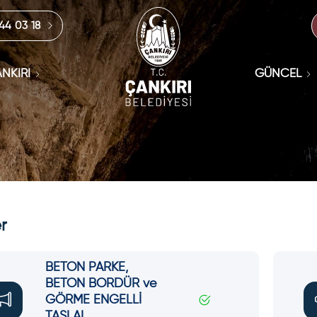
444 03 18
NKIRI
GÜNCEL
r
BETON PARKE,
BETON BORDÜR ve
GÖRME ENGELLİ
TAŞI AL...