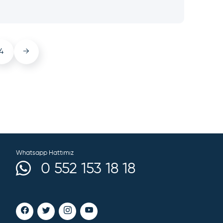
4
→
Whatsapp Hattımız
0 552 153 18 18