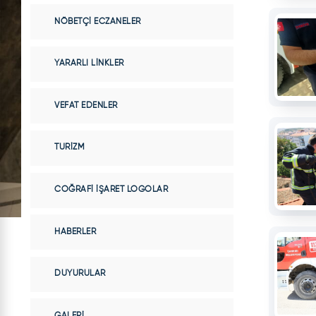
NÖBETÇI ECZANELER
YARARLI LINKLER
VEFAT EDENLER
TURIZM
COĞRAFI İŞARET LOGOLAR
HABERLER
DUYURULAR
GALERI