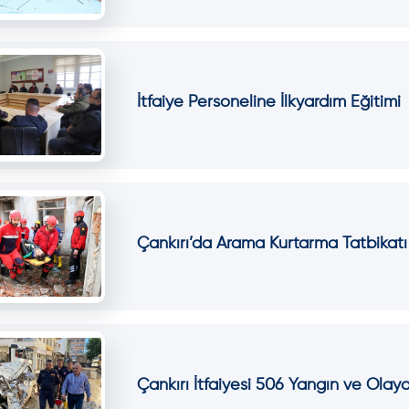
İtfaiye Personeline İlkyardım Eğitimi
Çankırı’da Arama Kurtarma Tatbikat
Çankırı İtfaiyesi 506 Yangın ve Olay