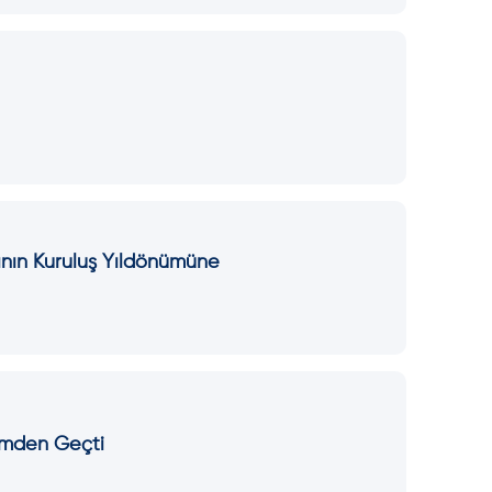
tının Kuruluş Yıldönümüne
timden Geçti