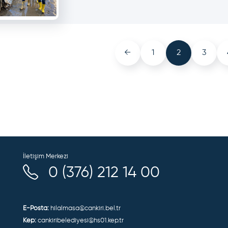
←
1
2
3
İletişim Merkezi
0 (376) 212 14 00
E-Posta:
hilalmasa@cankiri.bel.tr
Kep:
cankiribelediyesi@hs01.kep.tr