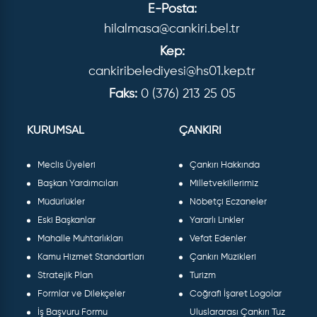
E-Posta:
hilalmasa@cankiri.bel.tr
Kep:
cankiribelediyesi@hs01.kep.tr
Faks:
0 (376) 213 25 05
KURUMSAL
ÇANKIRI
Meclis Üyeleri
Çankırı Hakkında
Başkan Yardımcıları
Milletvekillerimiz
Müdürlükler
Nöbetçi Eczaneler
Eski Başkanlar
Yararlı Linkler
Mahalle Muhtarlıkları
Vefat Edenler
Kamu Hizmet Standartları
Çankırı Müzikleri
Stratejik Plan
Turizm
Formlar ve Dilekçeler
Coğrafi İşaret Logolar
İş Başvuru Formu
Uluslararası Çankırı Tuz