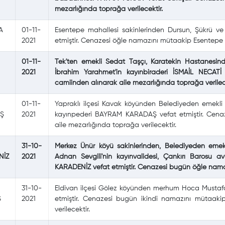
mezarlığında toprağa verilecektir.
A
01-11-
Esentepe mahallesi sakinlerinden Dursun, Şükrü 
2021
etmiştir. Cenazesi öğle namazını mütaakip Esentepe A
01-11-
Tek'ten emekli Sedat Taşçı, Karatekin Hastanesind
2021
İbrahim Yarahmet'in kayınbiraderi İSMAİL NECAT
camiinden alınarak aile mezarlığında toprağa verile
01-11-
Yapraklı ilçesi Kavak köyünden Belediyeden emekli 
Ş
2021
kayınpederi BAYRAM KARADAŞ vefat etmiştir. Cena
aile mezarlığında toprağa verilecektir.
31-10-
Merkez Ünür köyü sakinlerinden, Belediyeden emek
NİZ
2021
Adnan Sevgili'nin kayınvalidesi, Çankırı Barosu 
KARADENİZ vefat etmiştir. Cenazesi bugün öğle nama
31-10-
Eldivan ilçesi Gölez köyünden merhum Hoca Mustafa 
Ş
2021
etmiştir. Cenazesi bugün ikindi namazını mütaak
verilecektir.