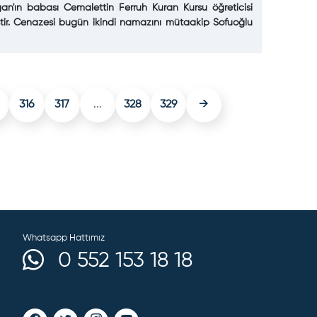
'ın babası Cemalettin Ferruh Kuran Kursu öğreticisi
tir. Cenazesi bugün ikindi namazını mütaakip Sofuoğlu
316
317
...
328
329
→
Whatsapp Hattımız
0 552 153 18 18