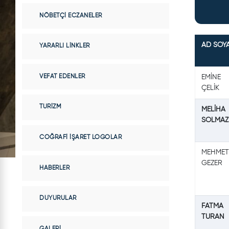
NÖBETÇI ECZANELER
AD SOY
YARARLI LINKLER
VEFAT EDENLER
EMİNE
ÇELİK
TURIZM
MELİHA
SOLMAZ
COĞRAFI İŞARET LOGOLAR
MEHMET
GEZER
HABERLER
DUYURULAR
FATMA
TURAN
GALERI