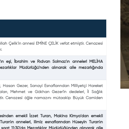
ah Çelik'in annesi EMİNE ÇELİK vefat etmiştir. Cenazesi
r.
n eşi, İbrahim ve Rıdvan Solmaz'ın anneleri MELİHA
zarlıklar Müdürlüğü'nden alınarak aile mezarlığında
r, Hasan Gezer, Sanayi Esnaflarından Milliyetçi Hareket
aları, Mehmet ve Gökhan Gezer'in dedeleri, İl Sağlık
tir. Cenazesi öğle namazını mütaakip Büyük Camiden
mesinden emekli İzzet Turan, Makina Kimya'dan emekli
n'ın anneleri, ilimiz esnaflarından Hüseyin Turan'ın
aat 11:30'da Mezarlıklar Müdürlüğünden alınarak aile