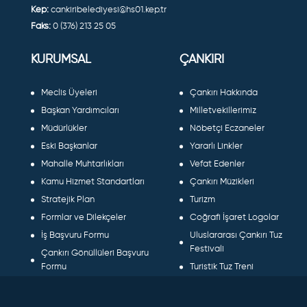
Kep:
cankiribelediyesi@hs01.kep.tr
Faks:
0 (376) 213 25 05
KURUMSAL
ÇANKIRI
Meclis Üyeleri
Çankırı Hakkında
Başkan Yardımcıları
Milletvekillerimiz
Müdürlükler
Nöbetçi Eczaneler
Eski Başkanlar
Yararlı Linkler
Mahalle Muhtarlıkları
Vefat Edenler
Kamu Hizmet Standartları
Çankırı Müzikleri
Stratejik Plan
Turizm
Formlar ve Dilekçeler
Coğrafi İşaret Logolar
İş Başvuru Formu
Uluslararası Çankırı Tuz
Festivali
Çankırı Gönüllüleri Başvuru
Formu
Turistik Tuz Treni