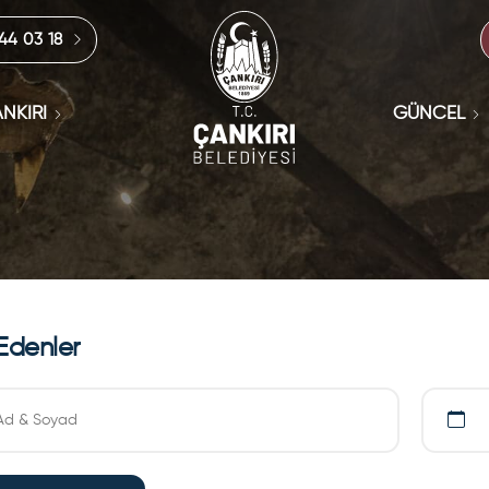
444 03 18
NKIRI
GÜNCEL
Edenler