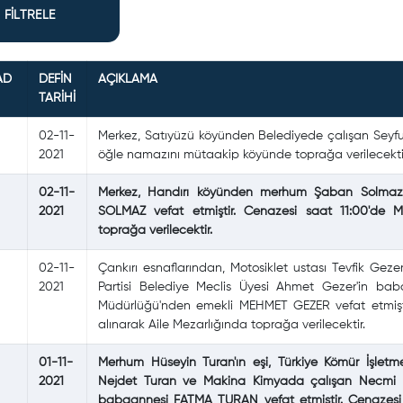
FİLTRELE
AD
DEFİN
AÇIKLAMA
TARİHİ
02-11-
Merkez, Satıyüzü köyünden Belediyede çalışan Seyfull
2021
öğle namazını mütaakip köyünde toprağa verilecekti
02-11-
Merkez, Handırı köyünden merhum Şaban Solmaz'ı
2021
SOLMAZ vefat etmiştir. Cenazesi saat 11:00'de Me
toprağa verilecektir.
02-11-
Çankırı esnaflarından, Motosiklet ustası Tevfik Geze
2021
Partisi Belediye Meclis Üyesi Ahmet Gezer'in bab
Müdürlüğü'nden emekli MEHMET GEZER vefat etmiş
alınarak Aile Mezarlığında toprağa verilecektir.
01-11-
Merhum Hüseyin Turan'ın eşi, Türkiye Kömür İşlet
2021
Nejdet Turan ve Makina Kimyada çalışan Necmi Tura
babaannesi FATMA TURAN vefat etmiştir. Cenazesi s