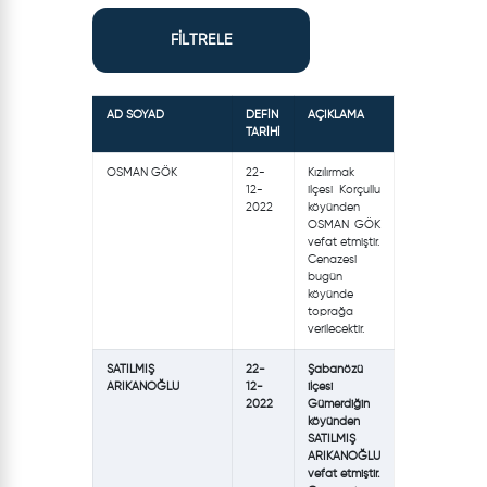
FİLTRELE
AD SOYAD
DEFİN
AÇIKLAMA
TARİHİ
OSMAN GÖK
22-
Kızılırmak
12-
ilçesi Korçullu
2022
köyünden
OSMAN GÖK
vefat etmiştir.
Cenazesi
bugün
köyünde
toprağa
verilecektir.
SATILMIŞ
22-
Şabanözü
ARIKANOĞLU
12-
ilçesi
2022
Gümerdiğin
köyünden
SATILMIŞ
ARIKANOĞLU
vefat etmiştir.