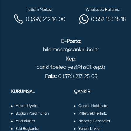
İletişim Merkezi
Whatsapp Hattımız
0 (376) 212 14 00
0 552 153 18 18
E-Posta:
hilalmasa@cankiri.bel.tr
Kep:
cankiribelediyesi@hs01.kep.tr
Faks:
0 (376) 213 25 05
KURUMSAL
ÇANKIRI
Meclis Üyeleri
Çankırı Hakkında
Başkan Yardımcıları
Milletvekillerimiz
Müdürlükler
Nöbetçi Eczaneler
Eski Başkanlar
Yararlı Linkler