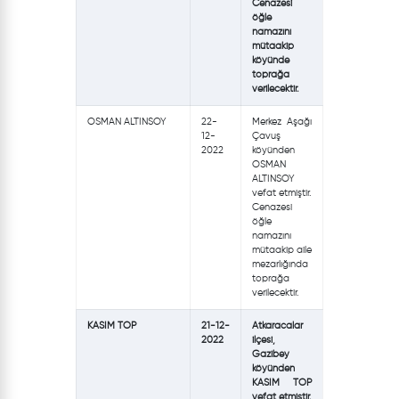
Cenazesi
öğle
namazını
mütaakip
köyünde
toprağa
verilecektir.
OSMAN ALTINSOY
22-
Merkez Aşağı
12-
Çavuş
2022
köyünden
OSMAN
ALTINSOY
vefat etmiştir.
Cenazesi
öğle
namazını
mütaakip aile
mezarlığında
toprağa
verilecektir.
KASIM TOP
21-12-
Atkaracalar
2022
ilçesi,
Gazibey
köyünden
KASIM TOP
vefat etmiştir.