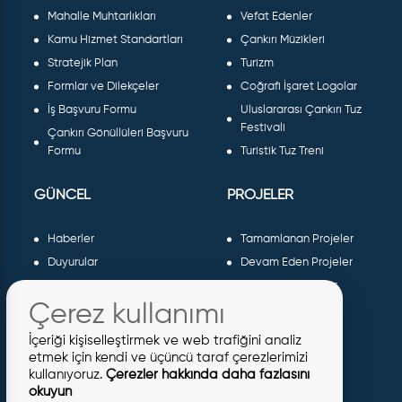
Mahalle Muhtarlıkları
Vefat Edenler
Kamu Hizmet Standartları
Çankırı Müzikleri
Stratejik Plan
Turizm
Formlar ve Dilekçeler
Coğrafi İşaret Logolar
İş Başvuru Formu
Uluslararası Çankırı Tuz
Festivali
Çankırı Gönüllüleri Başvuru
Formu
Turistik Tuz Treni
GÜNCEL
PROJELER
Haberler
Tamamlanan Projeler
Duyurular
Devam Eden Projeler
Dergiler ve Gazeteler
Planlanan Projeler
Çerez kullanımı
Galeri
AB Projeleri
Etkinlikler
Sosyal Projeler
İçeriği kişiselleştirmek ve web trafiğini analiz
Meclis Kararları
etmek için kendi ve üçüncü taraf çerezlerimizi
kullanıyoruz.
Çerezler hakkında daha fazlasını
İhaleler
okuyun