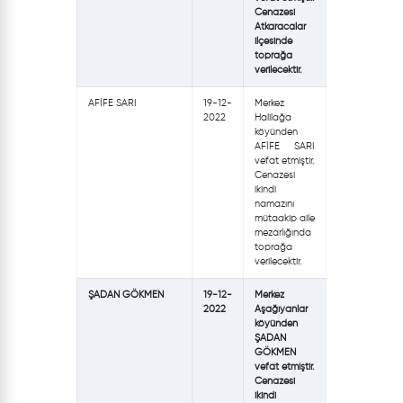
Cenazesi
Atkaracalar
ilçesinde
toprağa
verilecektir.
AFİFE SARI
19-12-
Merkez
2022
Halilağa
köyünden
AFİFE SARI
vefat etmiştir.
Cenazesi
ikindi
namazını
mütaakip aile
mezarlığında
toprağa
verilecektir.
ŞADAN GÖKMEN
19-12-
Merkez
2022
Aşağıyanlar
köyünden
ŞADAN
GÖKMEN
vefat etmiştir.
Cenazesi
ikindi