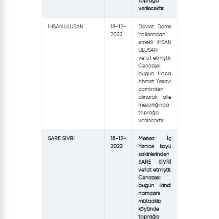
toprağa
verilecektir.
İHSAN ULUSAN
18-12-
Devlet Demir
2022
Yollarından
emekli İHSAN
ULUSAN
vefat etmiştir.
Cenazesi
bugün Hoca
Ahmet Yesevi
camiinden
alınarak aile
mezarlığında
toprağa
verilecektir.
SARE SİVRİ
18-12-
Merkez İç
2022
Yenice köyü
sakinlerinden
SARE SİVRİ
vefat etmiştir.
Cenazesi
bugün ikindi
namazını
mütaakip
köyünde
toprağa