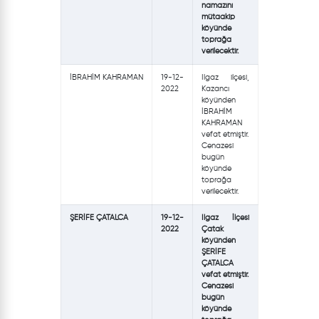
namazını
mütaakip
köyünde
toprağa
verilecektir.
İBRAHİM KAHRAMAN
19-12-
Ilgaz ilçesi,
2022
Kazancı
köyünden
İBRAHİM
KAHRAMAN
vefat etmiştir.
Cenazesi
bugün
köyünde
toprağa
verilecektir.
ŞERİFE ÇATALCA
19-12-
Ilgaz İlçesi
2022
Çatak
köyünden
ŞERİFE
ÇATALCA
vefat etmiştir.
Cenazesi
bugün
köyünde