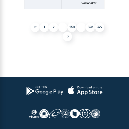
verilecektir.
←
1
2
...
250
...
328
329
→