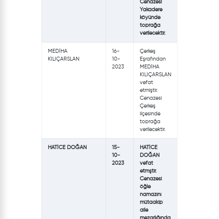
Cenazesi
Yakadere
köyünde
toprağa
verilecektir.
MEDİHA
16-
Çerkeş
KILIÇARSLAN
10-
Eşrafından
2023
MEDİHA
KILIÇARSLAN
vefat
etmiştir.
Cenazesi
Çerkeş
ilçesinde
toprağa
verilecektir.
HATİCE DOĞAN
15-
HATİCE
10-
DOĞAN
2023
vefat
etmştir.
Cenazesi
öğle
namazını
mütaakip
aile
mezarlığında