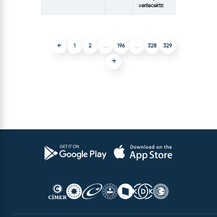
verilecektir.
←
1
2
...
196
...
328
329
→