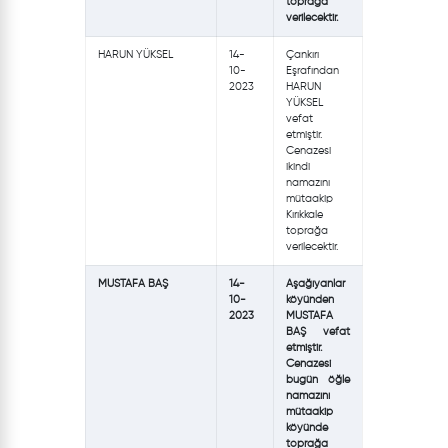
toprağa
verilecektir.
HARUN YÜKSEL
14-
Çankırı
10-
Eşrafından
2023
HARUN
YÜKSEL
vefat
etmiştir.
Cenazesi
ikindi
namazını
mütaakip
Kırıkkale
toprağa
verilecektir.
MUSTAFA BAŞ
14-
Aşağıyanlar
10-
köyünden
2023
MUSTAFA
BAŞ vefat
etmiştir.
Cenazesi
bugün öğle
namazını
mütaakip
köyünde
toprağa