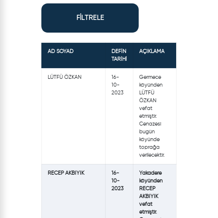
FİLTRELE
AD SOYAD
DEFİN
AÇIKLAMA
TARİHİ
LÜTFÜ ÖZKAN
16-
Germece
10-
köyünden
2023
LÜTFÜ
ÖZKAN
vefat
etmiştir.
Cenazesi
bugün
köyünde
toprağa
verilecektir.
RECEP AKBIYIK
16-
Yakadere
10-
köyünden
2023
RECEP
AKBIYIK
vefat
etmiştir.