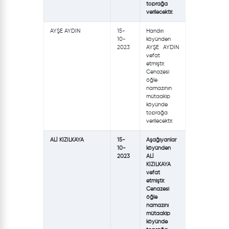
toprağa
verilecektir.
AYŞE AYDIN
15-
Handırı
10-
köyünden
2023
AYŞE AYDIN
vefat
etmiştir.
Cenazesi
öğle
namazının
mütaakip
köyünde
toprağa
verilecektir.
ALİ KIZILKAYA
15-
Aşağıyanlar
10-
köyünden
2023
ALİ
KIZILKAYA
vefat
etmiştir.
Cenazesi
öğle
namazını
mütaakip
köyünde