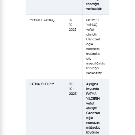
toprağa
verilecektir.
MEHMET YAMUÇ
15-
MEHMET
10-
YAMUÇ
2023
vefat
etmiştir.
Cenazesi
öğle
namazını
mütaakip
aile
mezarlığında
toprağa
verilecektir.
FATMA YILDIRIM
15-
Aşağıöz
10-
köyünde
2023
FATMA
YILDIRIM
vefat
etmiştir.
Cenazesi
öğle
namazını
mütaakip
köyünde