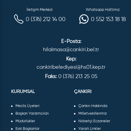
İletişim Merkezi
Whatsapp Hattımız
0 (376) 212 14 00
0 552 153 18 18
E-Posta:
hilalmasa@cankiri.bel.tr
Kep:
cankiribelediyesi@hs01.kep.tr
Faks:
0 (376) 213 25 05
KURUMSAL
ÇANKIRI
Meclis Üyeleri
Çankırı Hakkında
Başkan Yardımcıları
Milletvekillerimiz
Müdürlükler
Nöbetçi Eczaneler
Eski Başkanlar
Yararlı Linkler