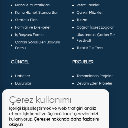
Mahalle Muhtarlıkları
Vefat Edenler
Kamu Hizmet Standartları
Çankırı Müzikleri
Stratejik Plan
Turizm
Formlar ve Dilekçeler
Coğrafi İşaret Logolar
İş Başvuru Formu
Uluslararası Çankırı Tuz
Festivali
Çankırı Gönüllüleri Başvuru
Formu
Turistik Tuz Treni
GÜNCEL
PROJELER
Haberler
Tamamlanan Projeler
Duyurular
Devam Eden Projeler
Dergiler ve Gazeteler
Planlanan Projeler
Çerez kullanımı
Galeri
AB Projeleri
Etkinlikler
Sosyal Projeler
İçeriği kişiselleştirmek ve web trafiğini analiz
Meclis Kararları
etmek için kendi ve üçüncü taraf çerezlerimizi
kullanıyoruz.
Çerezler hakkında daha fazlasını
İhaleler
okuyun