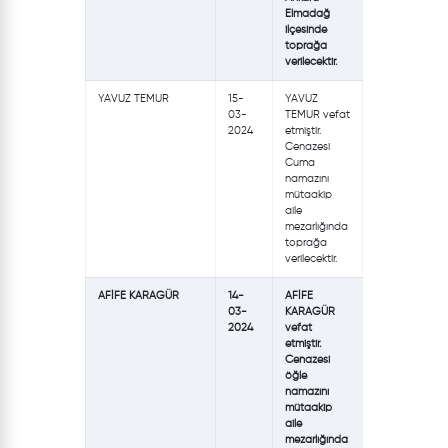
Elmadağ
ilçesinde
toprağa
verilecektir.
YAVUZ TEMUR
15-
YAVUZ
03-
TEMUR vefat
2024
etmiştir.
Cenazesi
Cuma
namazını
mütaakip
aile
mezarlığında
toprağa
verilecektir.
AFİFE KARAGÜR
14-
AFİFE
03-
KARAGÜR
2024
vefat
etmiştir.
Cenazesi
öğle
namazını
mütaakip
aile
mezarlığında