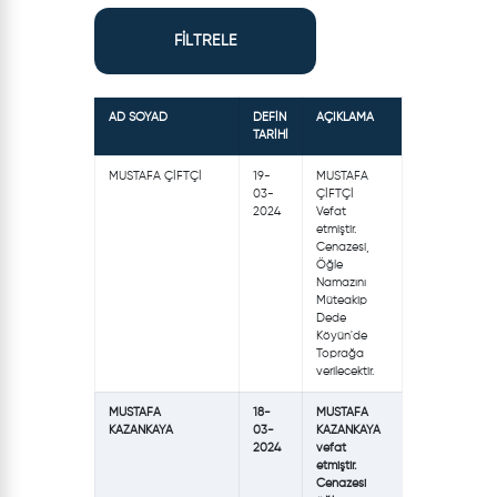
FİLTRELE
AD SOYAD
DEFİN
AÇIKLAMA
TARİHİ
MUSTAFA ÇİFTÇİ
19-
MUSTAFA
03-
ÇİFTÇİ
2024
Vefat
etmiştir.
Cenazesi,
Öğle
Namazını
Müteakip
Dede
Köyün'de
Toprağa
verilecektir.
MUSTAFA
18-
MUSTAFA
KAZANKAYA
03-
KAZANKAYA
2024
vefat
etmiştir.
Cenazesi