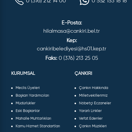
0 (376) 212 14 00
0 552 153 18 18
E-Posta:
hilalmasa@cankiri.bel.tr
Kep:
cankiribelediyesi@hs01.kep.tr
Faks:
0 (376) 213 25 05
KURUMSAL
ÇANKIRI
Meclis Üyeleri
Çankırı Hakkında
Başkan Yardımcıları
Milletvekillerimiz
Müdürlükler
Nöbetçi Eczaneler
Eski Başkanlar
Yararlı Linkler
Mahalle Muhtarlıkları
Vefat Edenler
Kamu Hizmet Standartları
Çankırı Müzikleri