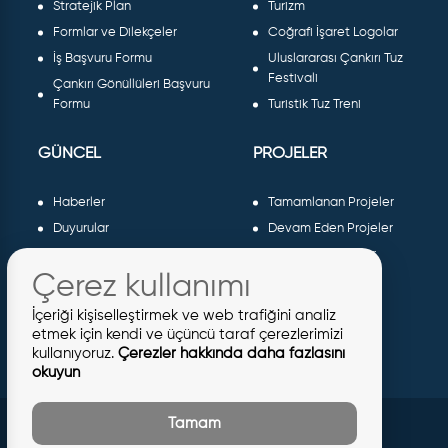
Stratejik Plan
Turizm
Formlar ve Dilekçeler
Coğrafi İşaret Logolar
İş Başvuru Formu
Uluslararası Çankırı Tuz
Festivali
Çankırı Gönüllüleri Başvuru
Formu
Turistik Tuz Treni
GÜNCEL
PROJELER
Haberler
Tamamlanan Projeler
Duyurular
Devam Eden Projeler
Dergiler ve Gazeteler
Planlanan Projeler
Çerez kullanımı
Galeri
AB Projeleri
Etkinlikler
Sosyal Projeler
İçeriği kişiselleştirmek ve web trafiğini analiz
Meclis Kararları
etmek için kendi ve üçüncü taraf çerezlerimizi
kullanıyoruz.
Çerezler hakkında daha fazlasını
İhaleler
okuyun
İmar İlanları
Tamam
© 2026 Tüm Hakları Saklıdır
Çankırı Belediyesi