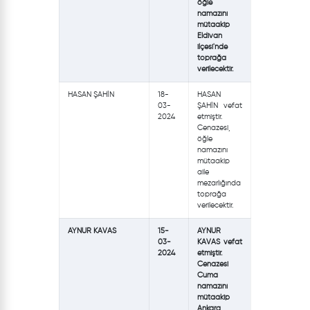
öğle
namazını
mütaakip
Eldivan
ilçesi'nde
toprağa
verilecektir.
HASAN ŞAHİN
18-
HASAN
03-
ŞAHİN vefat
2024
etmiştir.
Cenazesi,
öğle
namazını
mütaakip
aile
mezarlığında
toprağa
verilecektir.
AYNUR KAVAS
15-
AYNUR
03-
KAVAS vefat
2024
etmiştir.
Cenazesi
Cuma
namazını
mütaakip
Ankara