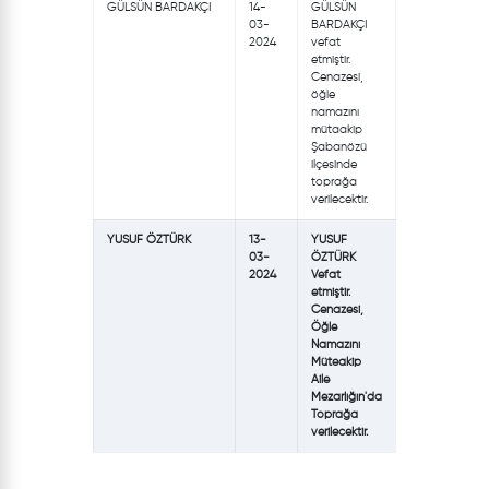
GÜLSÜN BARDAKÇI
14-
GÜLSÜN
03-
BARDAKÇI
2024
vefat
etmiştir.
Cenazesi,
öğle
namazını
mütaakip
Şabanözü
ilçesinde
toprağa
verilecektir.
YUSUF ÖZTÜRK
13-
YUSUF
03-
ÖZTÜRK
2024
Vefat
etmiştir.
Cenazesi,
Öğle
Namazını
Müteakip
Aile
Mezarlığın'da
Toprağa
verilecektir.