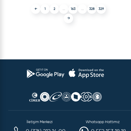
←
1
2
...
163
...
328
329
→
İletişim Merkezi
Whatsapp Hattımız