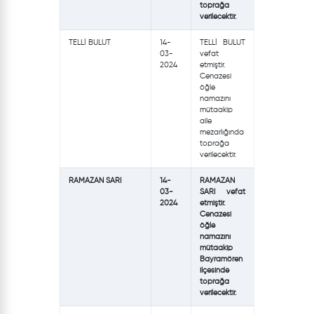
toprağa
verilecektir.
TELLİ BULUT
14-
TELLİ BULUT
03-
vefat
2024
etmiştir.
Cenazesi
öğle
namazını
mütaakip
aile
mezarlığında
toprağa
verilecektir.
RAMAZAN SARI
14-
RAMAZAN
03-
SARI vefat
2024
etmiştir.
Cenazesi
öğle
namazını
mütaakip
Bayramören
ilçesinde
toprağa
verilecektir.