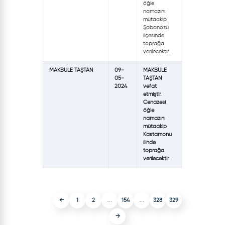
öğle
namazını
mütaakip
Şabanözü
ilçesinde
toprağa
verilecektir.
MAKBULE TAŞTAN
09-
MAKBULE
05-
TAŞTAN
2024
vefat
etmiştir.
Cenazesi
öğle
namazını
mütaakip
Kastamonu
ilinde
toprağa
verilecektir.
←
1
2
...
154
...
328
329
→