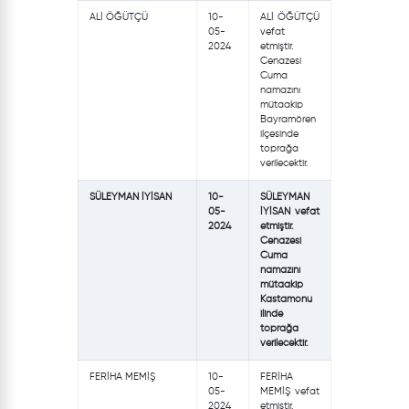
ALİ ÖĞÜTÇÜ
10-
ALİ ÖĞÜTÇÜ
05-
vefat
2024
etmiştir.
Cenazesi
Cuma
namazını
mütaakip
Bayramören
ilçesinde
toprağa
verilecektir.
SÜLEYMAN İYİSAN
10-
SÜLEYMAN
05-
İYİSAN vefat
2024
etmiştir.
Cenazesi
Cuma
namazını
mütaakip
Kastamonu
ilinde
toprağa
verilecektir.
FERİHA MEMİŞ
10-
FERİHA
05-
MEMİŞ vefat
2024
etmiştir.