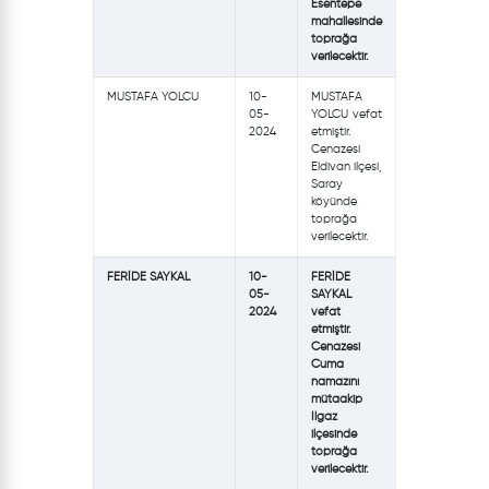
Esentepe
mahallesinde
toprağa
verilecektir.
MUSTAFA YOLCU
10-
MUSTAFA
05-
YOLCU vefat
2024
etmiştir.
Cenazesi
Eldivan ilçesi,
Saray
köyünde
toprağa
verilecektir.
FERİDE SAYKAL
10-
FERİDE
05-
SAYKAL
2024
vefat
etmiştir.
Cenazesi
Cuma
namazını
mütaakip
Ilgaz
ilçesinde
toprağa
verilecektir.