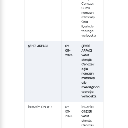
Cenazesi
Cuma
namazını
mütaakip
Orta
ilçesinde
toprağa
verilecektir.
ŞEHRİ ARPACI
09-
ŞEHRİ
05-
ARPACI
2024
vefat
etmiştir.
Cenazesi
öğle
namazını
mütaakip
aile
mezarlığında
toprağa
verilecektir.
İBRAHİM ÖNDER
09-
İBRAHİM
05-
ÖNDER
2024
vefat
etmiştir.
Cenazesi