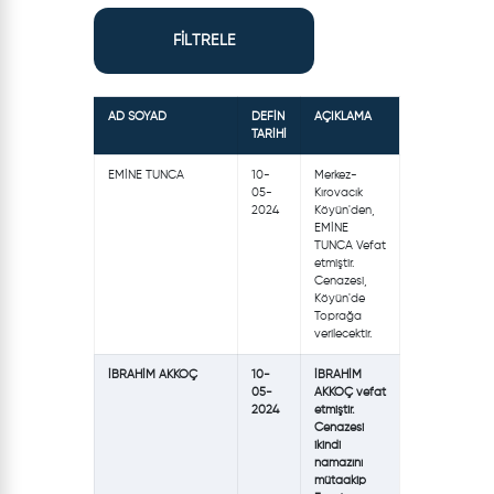
FİLTRELE
AD SOYAD
DEFİN
AÇIKLAMA
TARİHİ
EMİNE TUNCA
10-
Merkez-
05-
Kırovacık
2024
Köyün'den,
EMİNE
TUNCA Vefat
etmiştir.
Cenazesi,
Köyün'de
Toprağa
verilecektir.
İBRAHİM AKKOÇ
10-
İBRAHİM
05-
AKKOÇ vefat
2024
etmiştir.
Cenazesi
ikindi
namazını
mütaakip