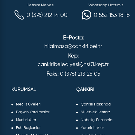
İletişim Merkezi
Whatsapp Hattımız
0 (376) 212 14 00
0 552 153 18 18
E-Posta:
hilalmasa@cankiri.bel.tr
Kep:
cankiribelediyesi@hs01.kep.tr
Faks:
0 (376) 213 25 05
KURUMSAL
ÇANKIRI
Meclis Üyeleri
Çankırı Hakkında
Başkan Yardımcıları
Milletvekillerimiz
Müdürlükler
Nöbetçi Eczaneler
Eski Başkanlar
Yararlı Linkler