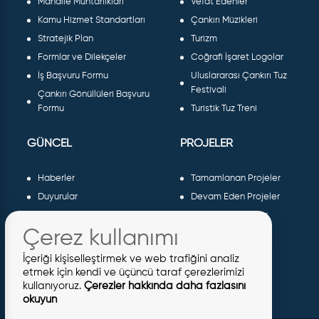
Mahalle Muhtarlıkları
Vefat Edenler
Kamu Hizmet Standartları
Çankırı Müzikleri
Stratejik Plan
Turizm
Formlar ve Dilekçeler
Coğrafi İşaret Logolar
İş Başvuru Formu
Uluslararası Çankırı Tuz
Festivali
Çankırı Gönüllüleri Başvuru
Formu
Turistik Tuz Treni
GÜNCEL
PROJELER
Haberler
Tamamlanan Projeler
Duyurular
Devam Eden Projeler
Dergiler ve Gazeteler
Planlanan Projeler
Çerez kullanımı
Galeri
AB Projeleri
Etkinlikler
Sosyal Projeler
İçeriği kişiselleştirmek ve web trafiğini analiz
Meclis Kararları
etmek için kendi ve üçüncü taraf çerezlerimizi
kullanıyoruz.
Çerezler hakkında daha fazlasını
İhaleler
okuyun
İmar İlanları