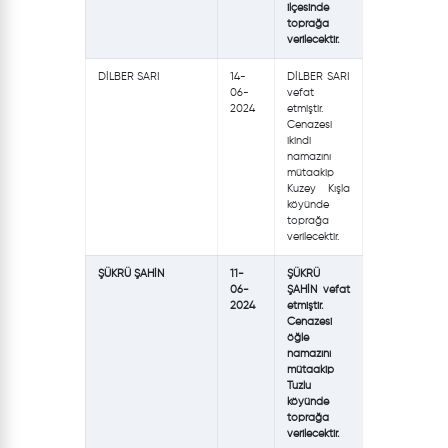
ilçesinde
toprağa
verilecektir.
DİLBER SARI
14-
DİLBER SARI
06-
vefat
2024
etmiştir.
Cenazesi
ikindi
namazını
mütaakip
Kuzey Kışla
köyünde
toprağa
verilecektir.
ŞÜKRÜ ŞAHİN
11-
ŞÜKRÜ
06-
ŞAHİN vefat
2024
etmiştir.
Cenazesi
öğle
namazını
mütaakip
Tuzlu
köyünde
toprağa
verilecektir.