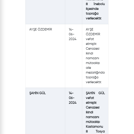
ili İnebolu
ilçesinde
toprağa
verilecektir.
AYŞE ÖZDEMİR
14-
AYŞE
06-
ÖZDEMİR
2024
vefat
etmiştir.
Cenazesi
ikindi
namazını
mütaakip
aile
mezarlığında
toprağa
verilecektir.
ŞAHİN GÜL
14-
ŞAHİN GÜL
06-
vefat
2024
etmiştir.
Cenazesi
ikindi
namazını
mütaakip
Kastamonu
ili Tosya