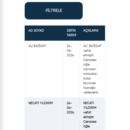
FİLTRELE
AD SOYAD
DEFİN
AÇIKLAMA
TARİHİ
ALİ BAĞDAT
24-
ALİ BAĞDAT
06-
vefat
2024
etmiştir.
Cenazesi
öğle
namazını
mütaakip
Kullar
köyünde
toprağa
verilecektir.
NECATİ YILDIRIM
24-
NECATİ
06-
YILDIRIM
2024
vefat
etmiştir.
Cenazesi
öğle