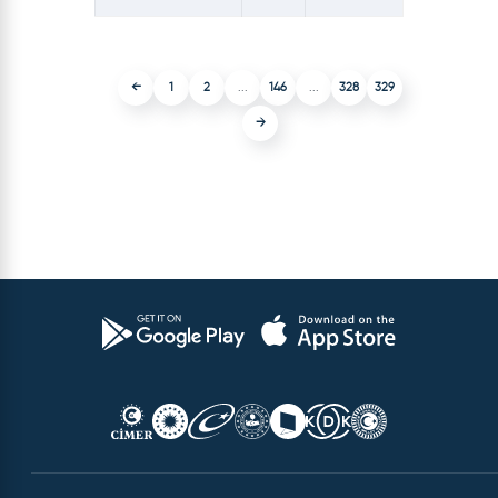
←
1
2
...
146
...
328
329
→