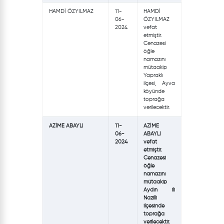
HAMDİ ÖZYILMAZ
11-
HAMDİ
06-
ÖZYILMAZ
2024
vefat
etmiştir.
Cenazesi
öğle
namazını
mütaakip
Yapraklı
ilçesi, Ayva
köyünde
toprağa
verilecektir.
AZİME ABAYLI
11-
AZİME
06-
ABAYLI
2024
vefat
etmiştir.
Cenazesi
öğle
namazını
mütaakip
Aydın ili
Nazilli
ilçesinde
toprağa
verilecektir.