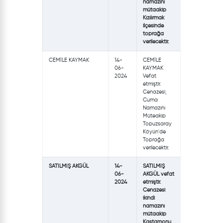
namazını
mütaakip
Kızılırmak
ilçesinde
toprağa
verilecektir.
CEMİLE KAYMAK
14-
CEMİLE
06-
KAYMAK
2024
Vefat
etmiştir.
Cenazesi,
Cuma
Namazını
Müteakip
Topuzsaray
Köyün'de
Toprağa
verilecektir.
SATILMIŞ AKGÜL
14-
SATILMIŞ
06-
AKGÜL vefat
2024
etmiştir.
Cenazesi
ikindi
namazını
mütaakip
Kastamonu