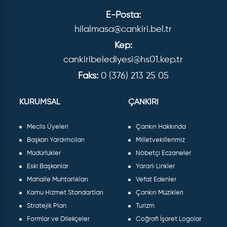
E-Posta:
hilalmasa@cankiri.bel.tr
Kep:
cankiribelediyesi@hs01.kep.tr
Faks:
0 (376) 213 25 05
KURUMSAL
ÇANKIRI
Meclis Üyeleri
Çankırı Hakkında
Başkan Yardımcıları
Milletvekillerimiz
Müdürlükler
Nöbetçi Eczaneler
Eski Başkanlar
Yararlı Linkler
Mahalle Muhtarlıkları
Vefat Edenler
Kamu Hizmet Standartları
Çankırı Müzikleri
Stratejik Plan
Turizm
Formlar ve Dilekçeler
Coğrafi İşaret Logolar