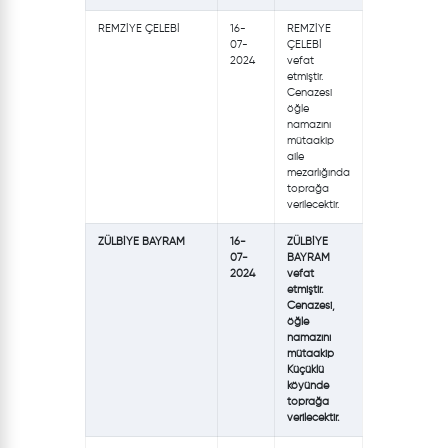
REMZİYE ÇELEBİ
16-
REMZİYE
07-
ÇELEBİ
2024
vefat
etmiştir.
Cenazesi
öğle
namazını
mütaakip
aile
mezarlığında
toprağa
verilecektir.
ZÜLBİYE BAYRAM
16-
ZÜLBİYE
07-
BAYRAM
2024
vefat
etmiştir.
Cenazesi,
öğle
namazını
mütaakip
Küçüklü
köyünde
toprağa
verilecektir.