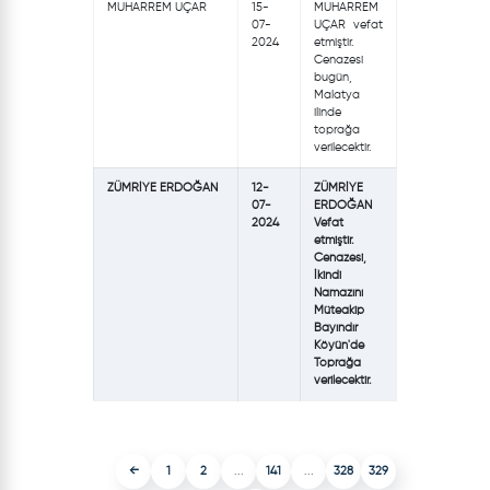
MUHARREM UÇAR
15-
MUHARREM
07-
UÇAR vefat
2024
etmiştir.
Cenazesi
bugün,
Malatya
ilinde
toprağa
verilecektir.
ZÜMRİYE ERDOĞAN
12-
ZÜMRİYE
07-
ERDOĞAN
2024
Vefat
etmiştir.
Cenazesi,
İkindi
Namazını
Müteakip
Bayındır
Köyün'de
Toprağa
verilecektir.
←
1
2
...
141
...
328
329