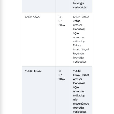
toprağa
verilecektir.
SALİH AKCA
16-
SALİH AKCA
07-
vefat
2024
etmiştir.
Cenazesi,
öğle
namazını
mütaakip
Eldivan
ilçesi, Akçalı
köyünde
toprağa
verilecektir.
YUSUF KİRAZ
16-
YUSUF
07-
KİRAZ vefat
2024
etmiştir.
Cenazesi
öğle
namazını
mütaakip
aile
mezarlığında
toprağa
verilecektir.