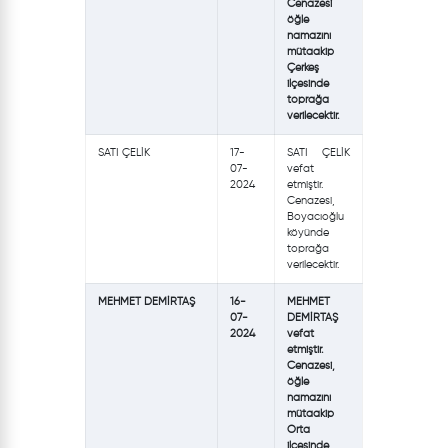
Cenazesi
öğle
namazını
mütaakip
Çerkeş
ilçesinde
toprağa
verilecektir.
SATI ÇELİK
17-
SATI ÇELİK
07-
vefat
2024
etmiştir.
Cenazesi,
Boyacıoğlu
köyünde
toprağa
verilecektir.
MEHMET DEMİRTAŞ
16-
MEHMET
07-
DEMİRTAŞ
2024
vefat
etmiştir.
Cenazesi,
öğle
namazını
mütaakip
Orta
ilçesinde