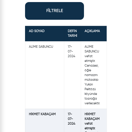
FİLTRELE
AD SOYAD
DEFİN
AÇIKLAMA
TARİHİ
ALİME SABUNCU
17-
ALİME
07-
SABUNCU
2024
vefat
etmiştir.
Cenazesi,
öğle
namazını
mütaakip
Yukarı
Pelitözü
köyünde
toprağa
verilecektir.
HİKMET KABAÇAM
17-
HİKMET
07-
KABAÇAM
2024
vefat
etmiştir.