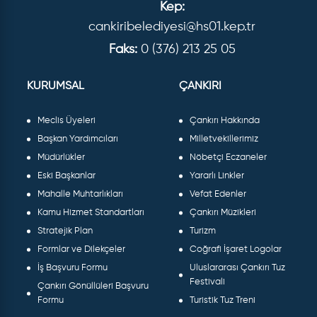
Kep:
cankiribelediyesi@hs01.kep.tr
Faks:
0 (376) 213 25 05
KURUMSAL
ÇANKIRI
Meclis Üyeleri
Çankırı Hakkında
Başkan Yardımcıları
Milletvekillerimiz
Müdürlükler
Nöbetçi Eczaneler
Eski Başkanlar
Yararlı Linkler
Mahalle Muhtarlıkları
Vefat Edenler
Kamu Hizmet Standartları
Çankırı Müzikleri
Stratejik Plan
Turizm
Formlar ve Dilekçeler
Coğrafi İşaret Logolar
İş Başvuru Formu
Uluslararası Çankırı Tuz
Festivali
Çankırı Gönüllüleri Başvuru
Formu
Turistik Tuz Treni