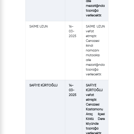
aile
mezarlığında
toprağa
verilecektir.
SAİME UZUN
16-
SAİME UZUN
03-
vefat
2025
etmiştir.
Cenazesi
ikindi
namazını
mütaakip
aile
mezarlığında
toprağa
verilecektir.
SAFİYE KÜRTOĞLU
14-
SAFİYE
03-
KÜRTOĞLU
2025
vefat
etmiştir.
Cenazesi
Kastamonu
Araç ilçesi
Köklü Dere
köyünde
toprağa
verilecektir.