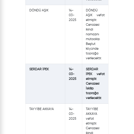
DÖNDÜ AŞIK
14-
DÖNDÜ
03-
AŞIK vefat
2025
etmiştir.
Cenazesi
ikindi
namazını
mütaakip
Beştut
köyünde
toprağa
verilecektir.
SERDAR İPEK
14-
SERDAR
03-
İPEK vefat
2025
etmiştir.
Cenazesi
İskilip
toprağa
verilecektir.
TAYYİBE AKKAYA
14-
TAYYİBE
03-
AKKAYA
2025
vefat
etmiştir.
Cenazesi
ikindi