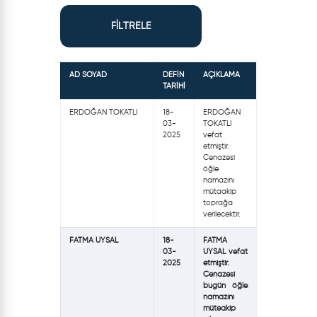
FİLTRELE
AD SOYAD
DEFİN
AÇIKLAMA
TARİHİ
ERDOĞAN TOKATLI
18-
ERDOĞAN
03-
TOKATLI
2025
vefat
etmiştir.
Cenazesi
öğle
namazını
mütaakip
toprağa
verilecektir.
FATMA UYSAL
18-
FATMA
03-
UYSAL vefat
2025
etmiştir.
Cenazesi
bugün öğle
namazını
müteakip