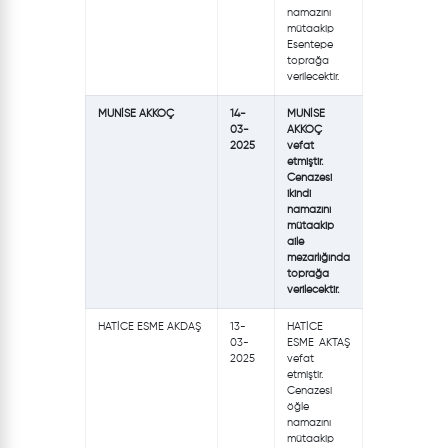
namazını
mütaakip
Esentepe
toprağa
verilecektir.
MUNİSE AKKOÇ
14-
MUNİSE
03-
AKKOÇ
2025
vefat
etmiştir.
Cenazesi
ikindi
namazını
mütaakip
aile
mezarlığında
toprağa
verilecektir.
HATİCE ESME AKDAŞ
13-
HATİCE
03-
ESME AKTAŞ
2025
vefat
etmiştir.
Cenazesi
öğle
namazını
mütaakip