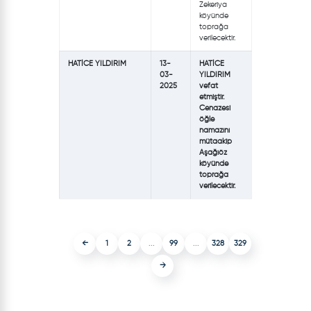
Zekeriya
köyünde
toprağa
verilecektir.
HATİCE YILDIRIM
13-
HATİCE
03-
YILDIRIM
2025
vefat
etmiştir.
Cenazesi
öğle
namazını
mütaakip
Aşağıöz
köyünde
toprağa
verilecektir.
←
1
2
...
99
...
328
329
→