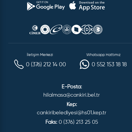
İletişim Merkezi
Whatsapp Hattımız
0 (376) 212 14 00
0 552 153 18 18
E-Posta:
hilalmasa@cankiri.bel.tr
Kep:
cankiribelediyesi@hs01.kep.tr
Faks:
0 (376) 213 25 05