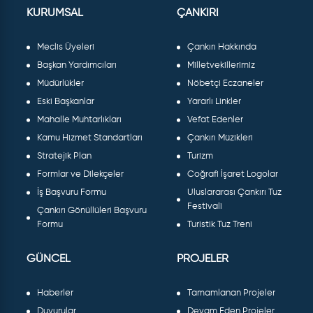
KURUMSAL
ÇANKIRI
Meclis Üyeleri
Çankırı Hakkında
Başkan Yardımcıları
Milletvekillerimiz
Müdürlükler
Nöbetçi Eczaneler
Eski Başkanlar
Yararlı Linkler
Mahalle Muhtarlıkları
Vefat Edenler
Kamu Hizmet Standartları
Çankırı Müzikleri
Stratejik Plan
Turizm
Formlar ve Dilekçeler
Coğrafi İşaret Logolar
İş Başvuru Formu
Uluslararası Çankırı Tuz
Festivali
Çankırı Gönüllüleri Başvuru
Formu
Turistik Tuz Treni
GÜNCEL
PROJELER
Haberler
Tamamlanan Projeler
Duyurular
Devam Eden Projeler