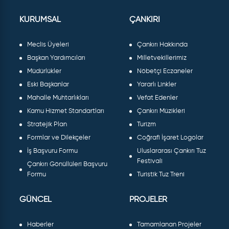
KURUMSAL
ÇANKIRI
Meclis Üyeleri
Çankırı Hakkında
Başkan Yardımcıları
Milletvekillerimiz
Müdürlükler
Nöbetçi Eczaneler
Eski Başkanlar
Yararlı Linkler
Mahalle Muhtarlıkları
Vefat Edenler
Kamu Hizmet Standartları
Çankırı Müzikleri
Stratejik Plan
Turizm
Formlar ve Dilekçeler
Coğrafi İşaret Logolar
İş Başvuru Formu
Uluslararası Çankırı Tuz
Festivali
Çankırı Gönüllüleri Başvuru
Formu
Turistik Tuz Treni
GÜNCEL
PROJELER
Haberler
Tamamlanan Projeler