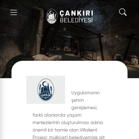
Uygulamanın
şehrin
genişlemesi,
farklı alanlarda yaşam
merkezlerinin oluşturulması adına
önemli bir hamle olan Villakent
Projesi; mülkiyeti belediyemize ait