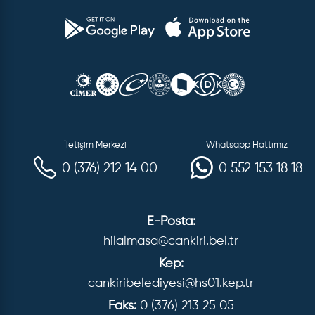
İletişim Merkezi
Whatsapp Hattımız
0 (376) 212 14 00
0 552 153 18 18
E-Posta:
hilalmasa@cankiri.bel.tr
Kep:
cankiribelediyesi@hs01.kep.tr
Faks:
0 (376) 213 25 05