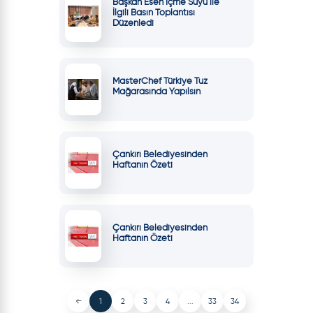
Başkan Esen İçme Suyu ile
İlgili Basın Toplantısı
Düzenledi
MasterChef Türkiye Tuz
Mağarasında Yapılsın
Çankırı Belediyesinden
Haftanın Özeti
Çankırı Belediyesinden
Haftanın Özeti
←
1
2
3
4
...
33
34