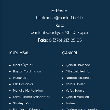
E-Posta:
hilalmasa@cankiri.bel.tr
Kep:
cankiribelediyesi@hs01.kep.tr
Faks:
0 (376) 213 25 05
KURUMSAL
ÇANKIRI
Meclis Üyeleri
Çankırı Hakkında
Başkan Yardımcıları
Milletvekillerimiz
Müdürlükler
Nöbetçi Eczaneler
Eski Başkanlar
Yararlı Linkler
Mahalle Muhtarlıkları
Vefat Edenler
Kamu Hizmet Standartları
Çankırı Müzikleri
Stratejik Plan
Turizm
Formlar ve Dilekçeler
Coğrafi İşaret Logolar