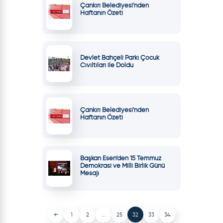
Çankırı Belediyesi'nden
Haftanın Özeti
Devlet Bahçeli Parkı Çocuk
Cıvıltıları ile Doldu
Çankırı Belediyesi'nden
Haftanın Özeti
Başkan Esen’den 15 Temmuz
Demokrasi ve Milli Birlik Günü
Mesajı
←
1
2
...
25
32
33
34