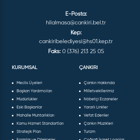
E-Posta:
hilalmasa@cankiri.bel.tr
Kep:
cankiribelediyesi@hs01.kep.tr
Faks:
0 (376) 213 25 05
KURUMSAL
ÇANKIRI
Meclis Üyeleri
Çankırı Hakkında
Başkan Yardımcıları
Milletvekillerimiz
Müdürlükler
Nöbetçi Eczaneler
Eski Başkanlar
Yararlı Linkler
Mahalle Muhtarlıkları
Vefat Edenler
Kamu Hizmet Standartları
Çankırı Müzikleri
Stratejik Plan
Turizm
Formlar ve Dilekçeler
Coğrafi İşaret Logolar