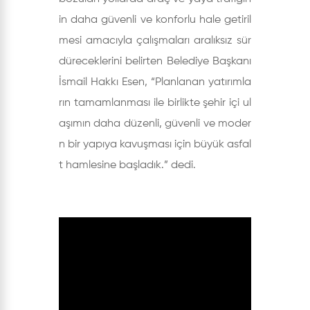
in daha güvenli ve konforlu hale getiril
mesi amacıyla çalışmaları aralıksız sür
düreceklerini belirten Belediye Başkanı
İsmail Hakkı Esen, “Planlanan yatırımla
rın tamamlanması ile birlikte şehir içi ul
aşımın daha düzenli, güvenli ve moder
n bir yapıya kavuşması için büyük asfal
t hamlesine başladık.” dedi.