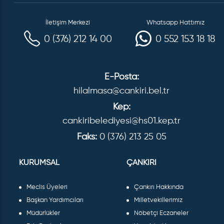
İletişim Merkezi
Whatsapp Hattımız
0 (376) 212 14 00
0 552 153 18 18
E-Posta:
hilalmasa@cankiri.bel.tr
Kep:
cankiribelediyesi@hs01.kep.tr
Faks:
0 (376) 213 25 05
KURUMSAL
ÇANKIRI
Meclis Üyeleri
Çankırı Hakkında
Başkan Yardımcıları
Milletvekillerimiz
Müdürlükler
Nöbetçi Eczaneler