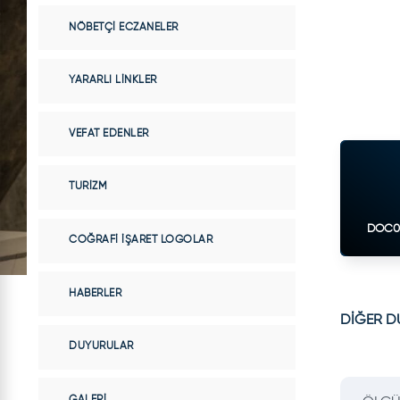
NÖBETÇI ECZANELER
YARARLI LINKLER
VEFAT EDENLER
TURIZM
DOC01
COĞRAFI İŞARET LOGOLAR
HABERLER
DİĞER 
DUYURULAR
GALERI