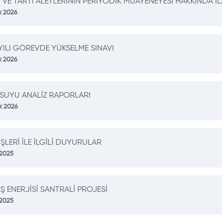
VE TARTI ALETLERİNİN PERİYODİK MUAYENEYESİ HAKKINDA İ
k 2026
YILI GÖREVDE YÜKSELME SINAVI
k 2026
 SUYU ANALİZ RAPORLARI
k 2026
İŞLERİ İLE İLGİLİ DUYURULAR
 2025
 ENERJİSİ SANTRALİ PROJESİ
 2025