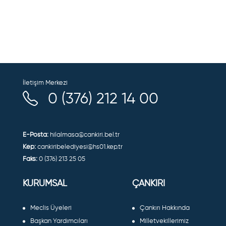
İletişim Merkezi
0 (376) 212 14 00
E-Posta:
hilalmasa@cankiri.bel.tr
Kep:
cankiribelediyesi@hs01.kep.tr
Faks:
0 (376) 213 25 05
KURUMSAL
ÇANKIRI
Meclis Üyeleri
Çankırı Hakkında
Başkan Yardımcıları
Milletvekillerimiz