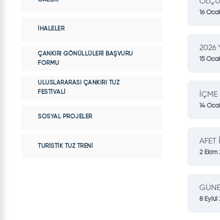
ÖLÇÜ 
16 Oca
İHALELER
2026 
ÇANKIRI GÖNÜLLÜLERI BAŞVURU
15 Oca
FORMU
ULUSLARARASI ÇANKIRI TUZ
FESTIVALI
İÇME
14 Oca
SOSYAL PROJELER
AFET 
TURISTIK TUZ TRENI
2 Ekim
GÜNEŞ
8 Eylül