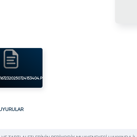
672320250724153404.PDF
DUYURULAR