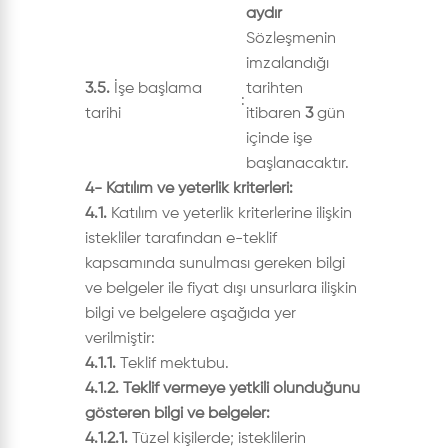
aydır
Sözleşmenin
imzalandığı
3.5.
İşe başlama
tarihten
:
tarihi
itibaren
3
gün
içinde işe
başlanacaktır.
4- Katılım ve yeterlik kriterleri:
4.1.
Katılım ve yeterlik kriterlerine ilişkin
istekliler tarafından e-teklif
kapsamında sunulması gereken bilgi
ve belgeler ile fiyat dışı unsurlara ilişkin
bilgi ve belgelere aşağıda yer
verilmiştir:
4.1.1.
Teklif mektubu.
4.1.2. Teklif vermeye yetkili olunduğunu
gösteren bilgi ve belgeler:
4.1.2.1.
Tüzel kişilerde; isteklilerin