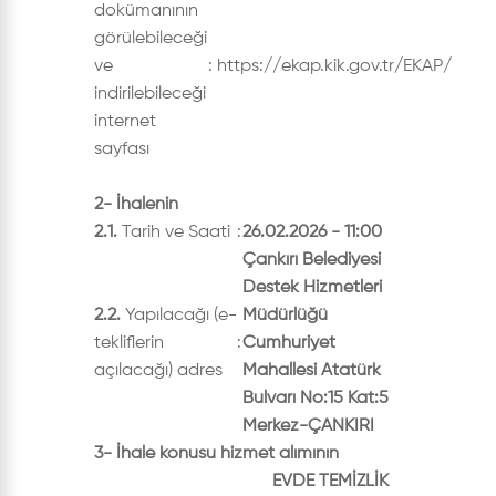
dokümanının
görülebileceği
ve
:
https://ekap.kik.gov.tr/EKAP/
indirilebileceği
internet
sayfası
2- İhalenin
2.1.
Tarih ve Saati
:
26.02.2026 - 11:00
Çankırı Belediyesi
Destek Hizmetleri
2.2.
Yapılacağı (e-
Müdürlüğü
tekliflerin
:
Cumhuriyet
açılacağı) adres
Mahallesi Atatürk
Bulvarı No:15 Kat:5
Merkez-ÇANKIRI
3- İhale konusu hizmet alımının
EVDE TEMİZLİK