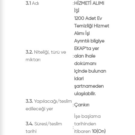
3.1
Adı
:
HİZMETİ ALIMI
İŞİ
1200 Adet Ev
Temizliği Hizmet
Alımı İşi
Ayrıntılı bilgiye
EKAP’ta yer
3.2.
Niteliği, türü ve
:
alan ihale
miktarı
dokümanı
içinde bulunan
idari
şartnameden
ulaşılabilir.
3.3.
Yapılacağı/teslim
:
Çankırı
edileceği yer
İşe başlama
3.4.
Süresi/teslim
tarihinden
:
tarihi
itibaren
10(On)