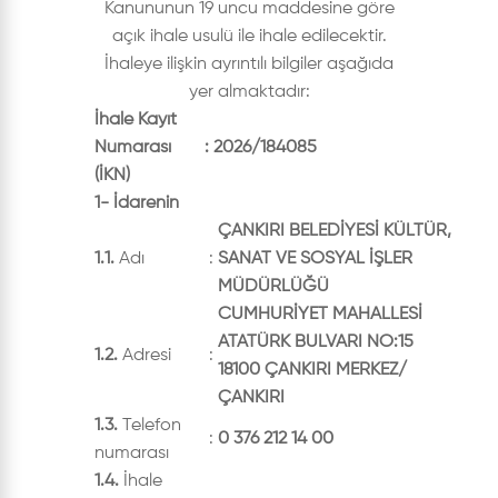
Kanununun 19 uncu maddesine göre
açık ihale usulü ile ihale edilecektir.
İhaleye ilişkin ayrıntılı bilgiler aşağıda
yer almaktadır:
İhale Kayıt
Numarası
:
2026/184085
(İKN)
1- İdarenin
ÇANKIRI BELEDİYESİ KÜLTÜR,
1.1.
Adı
:
SANAT VE SOSYAL İŞLER
MÜDÜRLÜĞÜ
CUMHURİYET MAHALLESİ
ATATÜRK BULVARI NO:15
1.2.
Adresi
:
18100 ÇANKIRI MERKEZ/
ÇANKIRI
1.3.
Telefon
:
0 376 212 14 00
numarası
1.4.
İhale