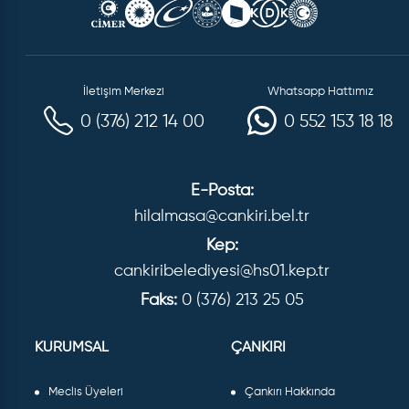
İletişim Merkezi
Whatsapp Hattımız
0 (376) 212 14 00
0 552 153 18 18
E-Posta:
hilalmasa@cankiri.bel.tr
Kep:
cankiribelediyesi@hs01.kep.tr
Faks:
0 (376) 213 25 05
KURUMSAL
ÇANKIRI
Meclis Üyeleri
Çankırı Hakkında