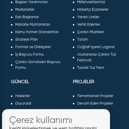
Başkan Yardımcıları
Milletvekillerimiz
Müdürlükler
Nöbetçi Eczaneler
Eski Başkanlar
Yararlı Linkler
Mahalle Muhtarlıkları
Vefat Edenler
Kamu Hizmet Standartları
Çankırı Müzikleri
Stratejik Plan
Turizm
Formlar ve Dilekçeler
Coğrafi İşaret Logolar
İş Başvuru Formu
Uluslararası Çankırı Tuz
Festivali
Çankırı Gönüllüleri Başvuru
Formu
Turistik Tuz Treni
GÜNCEL
PROJELER
Haberler
Tamamlanan Projeler
Duyurular
Devam Eden Projeler
Dergiler ve Gazeteler
Planlanan Projeler
Çerez kullanımı
Galeri
AB Projeleri
Etkinlikler
Sosyal Projeler
İçeriği kişiselleştirmek ve web trafiğini analiz