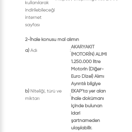
kullanılarak
indirilebileceği
internet
sayfası
2-İhale konusu mal alımın
AKARYAKIT
a)
Adı
:
(MOTORİN) ALIMI
1.250.000 litre
Motorin (Diğer-
Euro Dizel) Alımı
Ayrıntılı bilgiye
b)
Niteliği, türü ve
EKAP’ta yer alan
:
miktarı
ihale dokümanı
içinde bulunan
idari
şartnameden
ulaşılabilir.