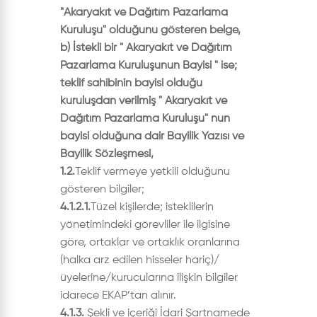
"Akaryakıt ve Dağıtım Pazarlama
Kuruluşu" olduğunu gösteren belge,
b) İstekli bir " Akaryakıt ve Dağıtım
Pazarlama Kuruluşunun Bayisi " ise;
teklif sahibinin bayisi olduğu
kuruluşdan verilmiş " Akaryakıt ve
Dağıtım Pazarlama Kuruluşu" nun
bayisi olduğuna dair Bayilik Yazısı ve
Bayilik Sözleşmesi,
1.2.
Teklif vermeye yetkili olduğunu
gösteren bilgiler;
4.1.2.1.
Tüzel kişilerde; isteklilerin
yönetimindeki görevliler ile ilgisine
göre, ortaklar ve ortaklık oranlarına
(halka arz edilen hisseler hariç)/
üyelerine/kurucularına ilişkin bilgiler
idarece EKAP’tan alınır.
4.1.3.
Şekli ve içeriği İdari Şartnamede