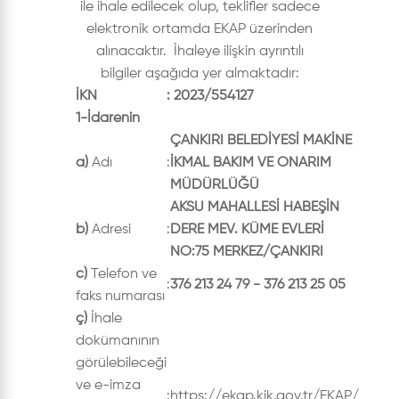
ile ihale edilecek olup, teklifler sadece
elektronik ortamda EKAP üzerinden
alınacaktır. İhaleye ilişkin ayrıntılı
bilgiler aşağıda yer almaktadır:
İKN
:
2023/554127
1-İdarenin
ÇANKIRI BELEDİYESİ MAKİNE
a)
Adı
:
İKMAL BAKIM VE ONARIM
MÜDÜRLÜĞÜ
AKSU MAHALLESİ HABEŞİN
b)
Adresi
:
DERE MEV. KÜME EVLERİ
NO:75 MERKEZ/ÇANKIRI
c)
Telefon ve
:
376 213 24 79 - 376 213 25 05
faks numarası
ç)
İhale
dokümanının
görülebileceği
ve e-imza
:
https://ekap.kik.gov.tr/EKAP/