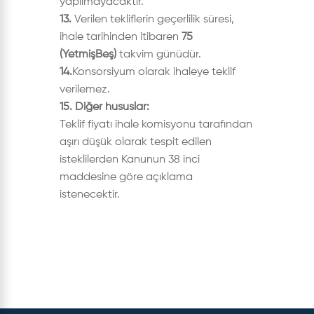
yapılmayacaktır.
13.
Verilen tekliflerin geçerlilik süresi,
ihale tarihinden itibaren
75
(YetmişBeş)
takvim günüdür.
14.
Konsorsiyum olarak ihaleye teklif
verilemez.
15. Diğer hususlar:
Teklif fiyatı ihale komisyonu tarafından
aşırı düşük olarak tespit edilen
isteklilerden Kanunun 38 inci
maddesine göre açıklama
istenecektir.