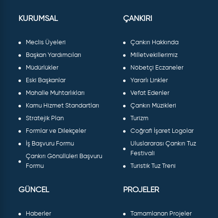
KURUMSAL
ÇANKIRI
Meclis Üyeleri
Çankırı Hakkında
Başkan Yardımcıları
Milletvekillerimiz
Müdürlükler
Nöbetçi Eczaneler
Eski Başkanlar
Yararlı Linkler
Mahalle Muhtarlıkları
Vefat Edenler
Kamu Hizmet Standartları
Çankırı Müzikleri
Stratejik Plan
Turizm
Formlar ve Dilekçeler
Coğrafi İşaret Logolar
İş Başvuru Formu
Uluslararası Çankırı Tuz
Festivali
Çankırı Gönüllüleri Başvuru
Formu
Turistik Tuz Treni
GÜNCEL
PROJELER
Haberler
Tamamlanan Projeler