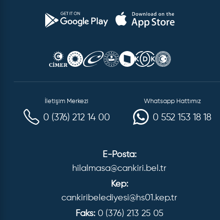
İletişim Merkezi
Whatsapp Hattımız
0 (376) 212 14 00
0 552 153 18 18
E-Posta:
hilalmasa@cankiri.bel.tr
Kep:
cankiribelediyesi@hs01.kep.tr
Faks:
0 (376) 213 25 05