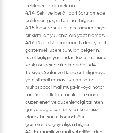
belirlenen teklif mektubu.
4.1.4.
Şekli ve içeriği İdari Şartnamede
belirlenen geçici teminat bilgileri.
4.1.5
İhale konusu alımın tamamı veya
bir kısmı alt yüklenicilere yaptırılamaz.
4.1.6
Tüzel kişi tarafından iş deneyimini
göstermek üzere sunulan belgenin,
tüzel kişiliğin yarısından fazla hissesine
sahip ortağına ait olması halinde,
Türkiye Odalar ve Borsalar Birliği veya
yeminli mali müşavir ya da serbest
muhasebeci mali müşavir veya noter
tarafından ilk ilan tarihinden sonra
düzenlenen ve düzenlendiği tarihten
geriye doğru son bir yıldır kesintisiz
olarak bu şartın korunduğunu
gösteren belgeye ilişkin bilgiler,
4.2. Ekonomik ve mali yeterliğe ilişkin