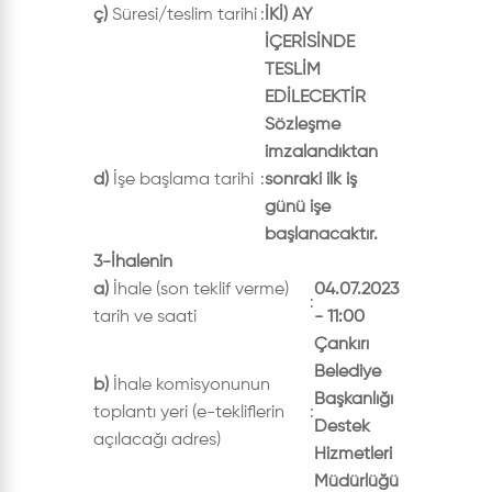
ç)
Süresi/teslim tarihi
:
İKİ) AY
İÇERİSİNDE
TESLİM
EDİLECEKTİR
Sözleşme
imzalandıktan
d)
İşe başlama tarihi
:
sonraki ilk iş
günü işe
başlanacaktır.
3-İhalenin
a)
İhale (son teklif verme)
04.07.2023
:
tarih ve saati
- 11:00
Çankırı
Belediye
b)
İhale komisyonunun
Başkanlığı
toplantı yeri (e-tekliflerin
:
Destek
açılacağı adres)
Hizmetleri
Müdürlüğü