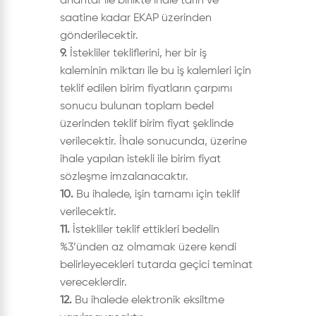
anahtar ile birlikte ihale tarih ve
saatine kadar EKAP üzerinden
gönderilecektir.
9.
İstekliler tekliflerini, her bir iş
kaleminin miktarı ile bu iş kalemleri için
teklif edilen birim fiyatların çarpımı
sonucu bulunan toplam bedel
üzerinden teklif birim fiyat şeklinde
verilecektir. İhale sonucunda, üzerine
ihale yapılan istekli ile birim fiyat
sözleşme imzalanacaktır.
10.
Bu ihalede, işin tamamı için teklif
verilecektir.
11.
İstekliler teklif ettikleri bedelin
%3’ünden az olmamak üzere kendi
belirleyecekleri tutarda geçici teminat
vereceklerdir.
12.
Bu ihalede elektronik eksiltme