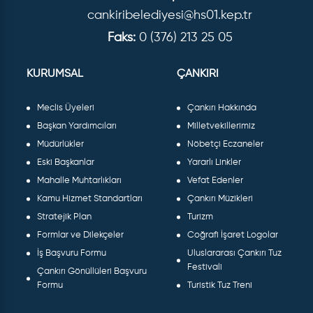
cankiribelediyesi@hs01.kep.tr
Faks:
0 (376) 213 25 05
KURUMSAL
ÇANKIRI
Meclis Üyeleri
Çankırı Hakkında
Başkan Yardımcıları
Milletvekillerimiz
Müdürlükler
Nöbetçi Eczaneler
Eski Başkanlar
Yararlı Linkler
Mahalle Muhtarlıkları
Vefat Edenler
Kamu Hizmet Standartları
Çankırı Müzikleri
Stratejik Plan
Turizm
Formlar ve Dilekçeler
Coğrafi İşaret Logolar
İş Başvuru Formu
Uluslararası Çankırı Tuz
Festivali
Çankırı Gönüllüleri Başvuru
Formu
Turistik Tuz Treni