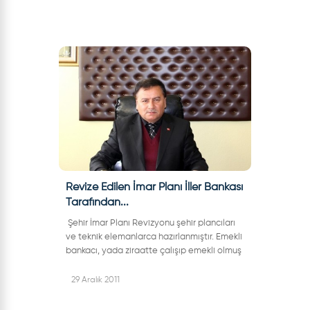
öneriler...
Revize Edilen İmar Planı İller Bankası
Tarafından...
Şehir İmar Planı Revizyonu şehir plancıları
ve teknik elemanlarca hazırlanmıştır. Emekli
bankacı, yada ziraatte çalışıp emekli olmuş
bir memur tarafından değil. Tamamen
uzman ekiplerce hazırlanm...
29 Aralık 2011