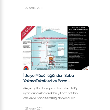
anlar yaşattı.Belediyemiz Başkan Vekili
Rafet Alemdar ve bazı daire müdürlerinin...
29 Aralık 2011
İtfaiye Müdürlüğünden Soba
YakmaTeknikleri ve Baca...
Geçen yıllarda yapılan baca temizliği
uyarılarına ek olarak bu yıl hazırlatılan
afişlerde baca temizliğinin yasal bir
zorunluluk olduğu vurgulanarak, sobayı
doğru kullanma yöntemi, ilk yardım
29 Aralık 2011