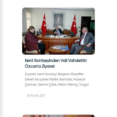
Kent Kontseyinden Vali Vahdettin
Özcan'a Ziyaret
Ziyaret; Kent Konseyi Başkanı Muzaffer
Dereli ile üyeler Rafet Alemdar, Hüseyin
Çetiner, Selmin Çıbık, Metin Memiş, Turgut
Ünal, Tuba Demir Göktaş, Uğur Altıparmak,
Bayram Ergan, Hayri Demiray, Kürşat...
29 Aralık 2011