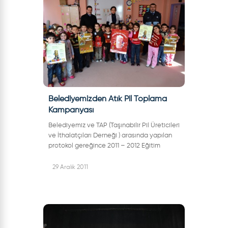
Belediyemizden Atık Pil Toplama
Kampanyası
Belediyemiz ve TAP (Taşınabilir Pil Üreticileri
ve İthalatçıları Derneği ) arasında yapılan
protokol gereğince 2011 – 2012 Eğitim
Öğretim sezonunda tüm eğitim
kurumlarında ATIK PİL TOPLAMA
29 Aralık 2011
KAMPANYASI...