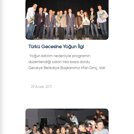
Türkü Gecesine Yoğun İlgi
Yoğun katılım nedeniyle programın
düzenlendiği salon tıka basa doldu.
Geceye Belediye Başkanımız İrfan Dinç, Vali
Yardımcısı Şerefnur Oktay, Kent Konseyi
Başkanı Muzaffer Derelli, Belediyemiz Ba...
29 Aralık 2011