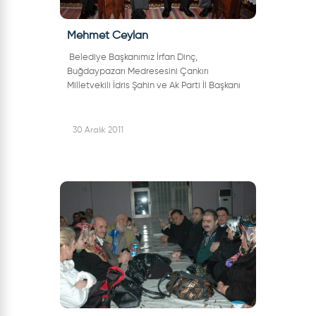
Mehmet Ceylan
Belediye Başkanımız İrfan Dinç,
Buğdaypazarı Medresesini Çankırı
Milletvekili İdris Şahin ve Ak Parti İl Başkanı
Salim Çivitcioğlu ile birlikte ziyaret eden
Bakan Yardımcısı Mehmet Ceylan’a guzi...
30 Aralık 2011