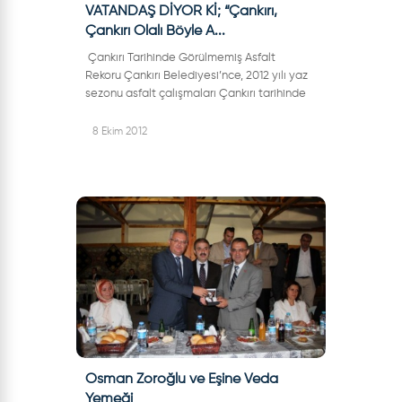
VATANDAŞ DİYOR Kİ; “Çankırı,
Çankırı Olalı Böyle A...
Çankırı Tarihinde Görülmemiş Asfalt
Rekoru Çankırı Belediyesi’nce, 2012 yılı yaz
sezonu asfalt çalışmaları Çankırı tarihinde
görülmemiş bir rekora doğru
gidiyor. Çalışmalar tamamlandık...
8 Ekim 2012
Osman Zoroğlu ve Eşine Veda
Yemeği