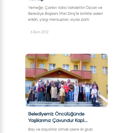
Yemeğe; Çankırı Valisi Vahdettin Özcan ve
Belediye Başkanı İrfan Dinç’le birlikte askeri
erkân, yargı mensupları, siyasi parti
temsilcileri, daire müdürleri ve eşleri ile
emniyet teşkilatından oluşan...
6 Ekim 2012
Belediyemiz Öncülüğünde
Yaşlılarımız Çavundur Kapl...
Bay ve bayanlar olmak üzere iki grub