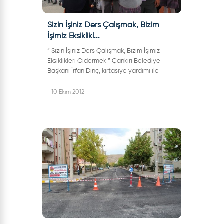
Sizin İşiniz Ders Çalışmak, Bizim
İşimiz Eksiklikl...
“ Sizin İşiniz Ders Çalışmak, Bizim İşimiz
Eksiklikleri Gidermek ” Çankırı Belediye
Başkanı İrfan Dinç, kırtasiye yardımı ile
başladığı yeni eğitim ve öğretim yılında,
yardım ettiği okul sayısına...
10 Ekim 2012