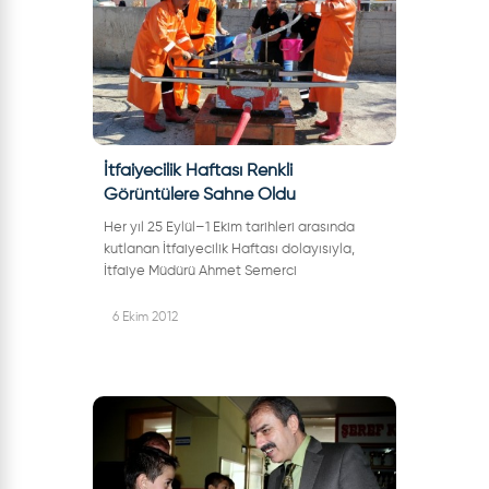
İtfaiyecilik Haftası Renkli
Görüntülere Sahne Oldu
Her yıl 25 Eylül–1 Ekim tarihleri arasında
kutlanan İtfaiyecilik Haftası dolayısıyla,
İtfaiye Müdürü Ahmet Semerci
önderliğindeki itfaiye ekibi, önce Belediye
Başkanı İrfan Dinç’i, daha sonra da Başka...
6 Ekim 2012