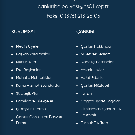
cankiribelediyesi@hs01.kep.tr
Faks:
0 (376) 213 25 05
KURUMSAL
ÇANKIRI
Meclis Üyeleri
Çankırı Hakkında
Başkan Yardımcıları
Milletvekillerimiz
Müdürlükler
Nöbetçi Eczaneler
Eski Başkanlar
Yararlı Linkler
Mahalle Muhtarlıkları
Vefat Edenler
Kamu Hizmet Standartları
Çankırı Müzikleri
Stratejik Plan
Turizm
Formlar ve Dilekçeler
Coğrafi İşaret Logolar
İş Başvuru Formu
Uluslararası Çankırı Tuz
Festivali
Çankırı Gönüllüleri Başvuru
Formu
Turistik Tuz Treni