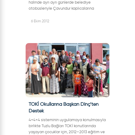
halinde ayrı ayrı günlerde belediye
otobüsleriyle Çavundur kaplıcalarına
götürülen yaşlılarımız, çok güzel bir şekilde
ağırlandılar. Şuna kadar 35 erkek, 45’te
6 Ekim 2012
bay...
TOKİ Okullarına Başkan Dinç’ten
Destek
4+4+4 sisteminin uygulamaya konulmasıyla
birlikte Tuzlu Bağları TOKİ konutlarında
yaşayan çocuklar için, 2012–2013 eğitim ve