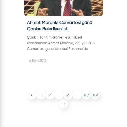
Ahmet Maranki Cumartesi günü
Çankırı Belediyesi st...
Çankırı Tanıtım Günleri etkinlikleri
kapsamında Ahmet Maranki, 29 Eylül 2012
Cumartesi günü İstanbul Feshane'de
Çankırı Belediyesi standında olacak.Ünlü
bilim adamı Ahmet Maranki, Çankırı
6 Ekim 2012
Belediye Baş...
←
1
2
...
361
...
407
408
→