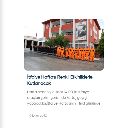
İtfaiye Haftası Renkli Etkinliklerle
Kutlanacak
Hafta nedeniyle saat 14.00’te itfaiye
araçları şehir içerisinde kortej geçişi
yapacaklar.İtfaiye Haftasının ikinci gününde
26.09.2012 Çarşamba günü İtfaiye
Müdürlüğü bahçesinde 250 ilköğretim
6 Ekim 2012
öğrencis...