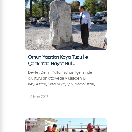
Orhun Yazıtları Kaya Tuzu İle
Çankırı’da Hayat Bul...
Devlet Demir Yolları sahası içerisinde
oluşturulan atölyede 9 ülkeden 13
heykeltraş, Orta Asya, Çin, Moğolistan,
Sibirya ve Altaylarda bulunan orhun
yazıtlarını tuz madeninden çıkarılan kütle
6 Ekim 2012
halindek...