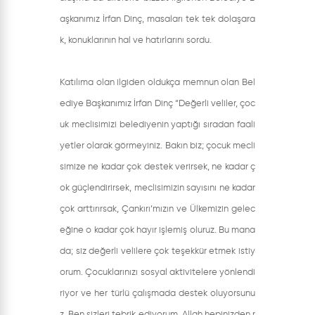
aşkanımız İrfan Dinç, masaları tek tek dolaşara
k, konuklarının hal ve hatırlarını sordu.
Katılıma olan ilgiden oldukça memnun olan Bel
ediye Başkanımız İrfan Dinç “Değerli veliler, çoc
uk meclisimizi belediyenin yaptığı sıradan faali
yetler olarak görmeyiniz. Bakın biz; çocuk mecli
simize ne kadar çok destek verirsek, ne kadar ç
ok güçlendirirsek, meclisimizin sayısını ne kadar
çok arttırırsak, Çankırı’mızın ve Ülkemizin gelec
eğine o kadar çok hayır işlemiş oluruz. Bu mana
da; siz değerli velilere çok teşekkür etmek istiy
orum. Çocuklarınızı sosyal aktivitelere yönlendi
riyor ve her türlü çalışmada destek oluyorsunu
z. Ben sizleri tebrik ediyorum, Allah hepinizden r