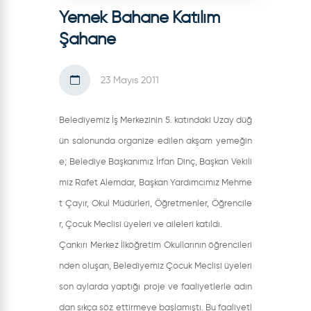
Yemek Bahane Katılım
Şahane
23 Mayıs 2011
Belediyemiz İş Merkezinin 5. katındaki Uzay düğ
ün salonunda organize edilen akşam yemeğin
e; Belediye Başkanımız İrfan Dinç, Başkan Vekili
miz Rafet Alemdar, Başkan Yardımcımız Mehme
t Çayır, Okul Müdürleri, Öğretmenler, Öğrencile
r, Çocuk Meclisi üyeleri ve aileleri katıldı.
Çankırı Merkez İlköğretim Okullarının öğrencileri
nden oluşan, Belediyemiz Çocuk Meclisi üyeleri
son aylarda yaptığı proje ve faaliyetlerle adın
dan sıkça söz ettirmeye başlamıştı. Bu faaliyetl