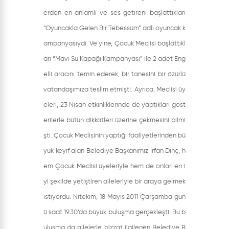
erden en anlamlı ve ses getireni başlattıkları
“Oyuncakla Gelen Bir Tebessüm” adlı oyuncak k
ampanyasıydı. Ve yine, Çocuk Meclisi başlattıkl
arı “Mavi Su Kapağı Kampanyası” ile 2 adet Eng
elli aracını temin ederek, bir tanesini bir özürlü
vatandaşımıza teslim etmişti. Ayrıca, Meclisi üy
eleri, 23 Nisan etkinliklerinde de yaptıkları göst
erilerle bütün dikkatleri üzerine çekmesini bilmi
şti. Çocuk Meclisinin yaptığı faaliyetlerinden bü
yük keyif alan Belediye Başkanımız İrfan Dinç, h
em Çocuk Meclisi üyeleriyle hem de onları en i
yi şekilde yetiştiren aileleriyle bir araya gelmek
istiyordu. Nitekim, 18 Mayıs 2011 Çarşamba gün
ü saat 19.30’da büyük buluşma gerçekleşti. Bu b
uluşma da ailelerle bizzat ilgilenen Belediye B