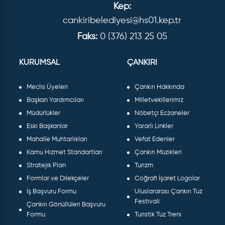
Kep:
cankiribelediyesi@hs01.kep.tr
Faks:
0 (376) 213 25 05
KURUMSAL
ÇANKIRI
Meclis Üyeleri
Çankırı Hakkında
Başkan Yardımcıları
Milletvekillerimiz
Müdürlükler
Nöbetçi Eczaneler
Eski Başkanlar
Yararlı Linkler
Mahalle Muhtarlıkları
Vefat Edenler
Kamu Hizmet Standartları
Çankırı Müzikleri
Stratejik Plan
Turizm
Formlar ve Dilekçeler
Coğrafi İşaret Logolar
İş Başvuru Formu
Uluslararası Çankırı Tuz
Festivali
Çankırı Gönüllüleri Başvuru
Formu
Turistik Tuz Treni