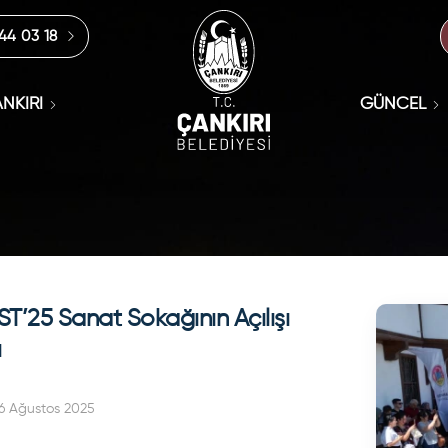
444 03 18
NKIRI
GÜNCEL
T’25 Sanat Sokağının Açılışı
ı
6 Ağustos 2025