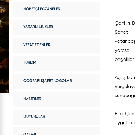
NÖBETÇI ECZANELER
Çankırı 
YARARLI LINKLER
Sanat S
vatandaşl
VEFAT EDENLER
yöresel 
engellile
TURIZM
Açılış k
COĞRAFI İŞARET LOGOLAR
vurgulaya
sunacağın
HABERLER
Eski Çank
DUYURULAR
uygulama
GALERI