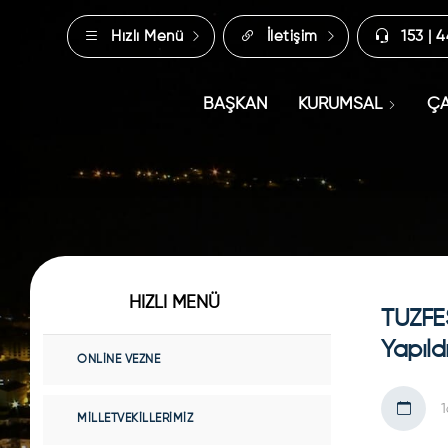
Hızlı Menü
İletişim
153 | 
BAŞKAN
KURUMSAL
ÇA
HIZLI MENÜ
TUZFES
Yapıld
ONLINE VEZNE
1
MILLETVEKILLERIMIZ