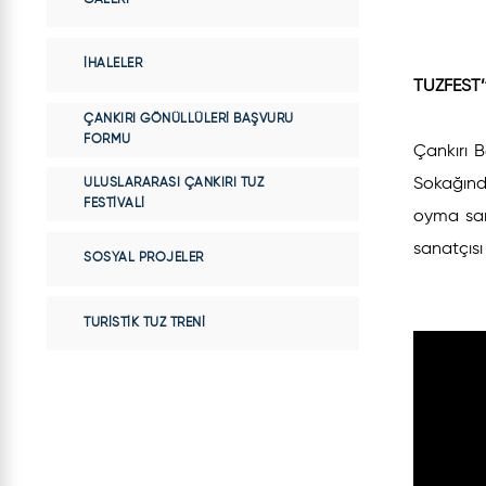
İHALELER
TUZFEST’
ÇANKIRI GÖNÜLLÜLERI BAŞVURU
FORMU
Çankırı B
Sokağınd
ULUSLARARASI ÇANKIRI TUZ
FESTIVALI
oyma sana
sanatçısı
SOSYAL PROJELER
TURISTIK TUZ TRENI