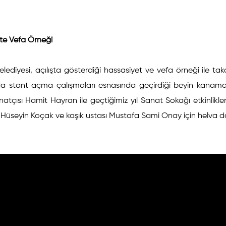
te Vefa Örneği
elediyesi, açılışta gösterdiği hassasiyet ve vefa örneği ile ta
a stant açma çalışmaları esnasında geçirdiği beyin kanam
tçısı Hamit Hayran ile geçtiğimiz yıl Sanat Sokağı etkinlikl
 Hüseyin Koçak ve kaşık ustası Mustafa Sami Onay için helva da