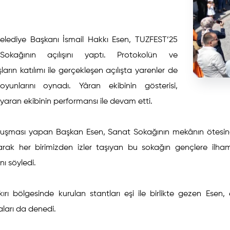
Belediye Başkanı İsmail Hakkı Esen, TUZFEST’25
okağının açılışını yaptı. Protokolün ve
arın katılımı ile gerçekleşen açılışta yarenler de
oyunlarını oynadı. Yâran ekibinin gösterisi,
r yaran ekibinin performansı ile devam etti.
onuşması yapan Başkan Esen, Sanat Sokağının mekânın ötesind
rak her birimizden izler taşıyan bu sokağın gençlere ilham v
ı söyledi.
ırı bölgesinde kurulan stantları eşi ile birlikte gezen Esen,
ları da denedi.