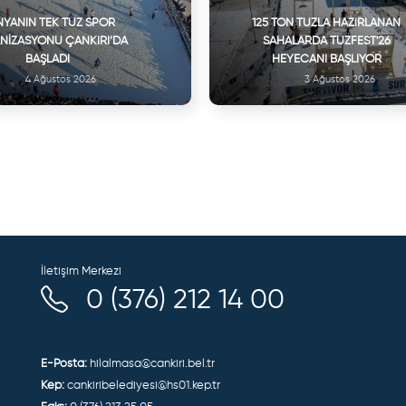
YANIN TEK TUZ SPOR
125 TON TUZLA HAZIRLANAN
NIZASYONU ÇANKIRI’DA
SAHALARDA TUZFEST'26
BAŞLADI
HEYECANI BAŞLIYOR
4 Ağustos 2026
3 Ağustos 2026
İletişim Merkezi
0 (376) 212 14 00
E-Posta:
hilalmasa@cankiri.bel.tr
Kep:
cankiribelediyesi@hs01.kep.tr