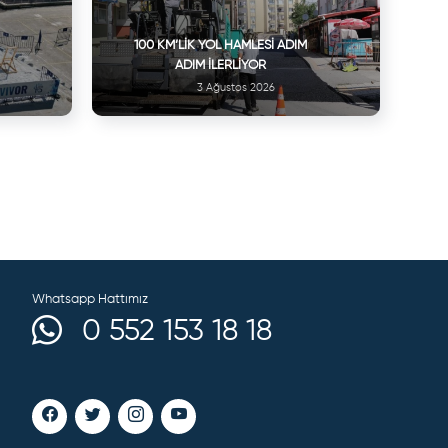
100 KM’LIK YOL HAMLESI ADIM
ADIM İLERLIYOR
3 Ağustos 2026
Whatsapp Hattımız
0 552 153 18 18