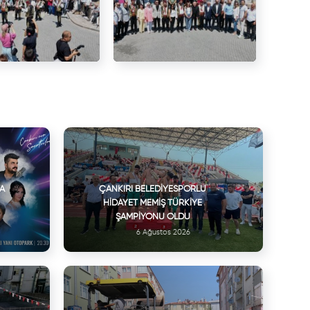
VA
ÇANKIRI BELEDIYESPORLU
HIDAYET MEMIŞ TÜRKIYE
ŞAMPIYONU OLDU
6 Ağustos 2026