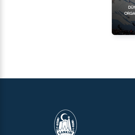
DÜN
ORGA