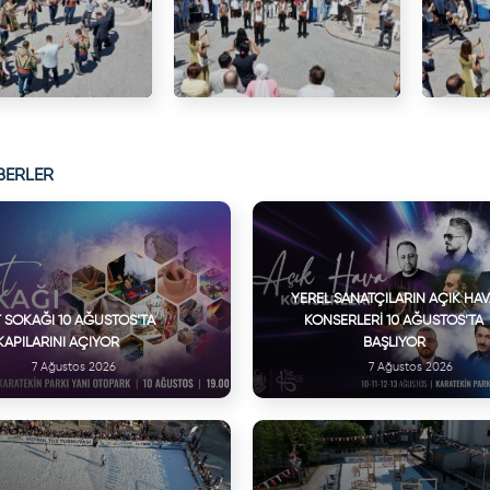
BERLER
YEREL SANATÇILARIN AÇIK HA
 SOKAĞI 10 AĞUSTOS’TA
KONSERLERI 10 AĞUSTOS’TA
KAPILARINI AÇIYOR
BAŞLIYOR
7 Ağustos 2026
7 Ağustos 2026