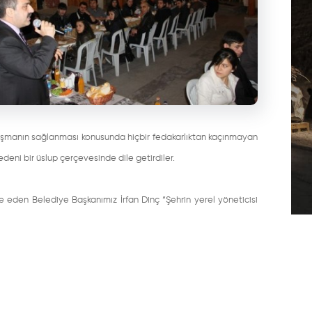
luşmanın sağlanması konusunda hiçbir fedakarlıktan kaçınmayan
edeni bir üslup çerçevesinde dile getirdiler.
e eden Belediye Başkanımız İrfan Dinç “Şehrin yerel yöneticisi