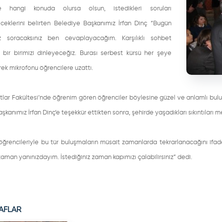
re hangi konuda olursa olsun, istedikleri soruları
eceklerini belirten Belediye Başkanımız İrfan Dinç “Bugün
z soracaksınız ben cevaplayacağım. Karşılıklı sohbet
 bir birimizi dinleyeceğiz. Burası serbest kürsü her şeye
rek mikrofonu öğrencilere uzattı.
tlar Fakültesi’nde öğrenim gören öğrenciler böylesine güzel ve anlamlı bu
şkanımız İrfan Dinç’e teşekkür ettikten sonra, şehirde yaşadıkları sıkıntıları m
öğrencileriyle bu tür buluşmaların müsait zamanlarda tekrarlanacağını ifad
zaman yanınızdayım. İstediğiniz zaman kapımızı çalabilirsiniz” dedi.
AFLAR