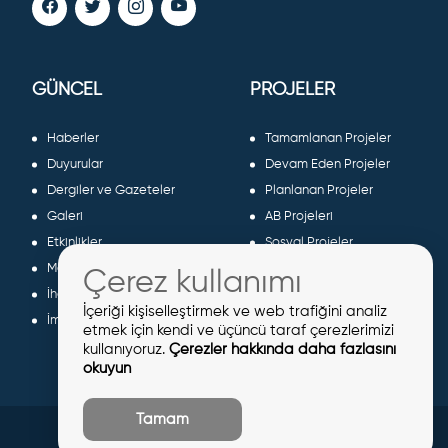
GÜNCEL
PROJELER
Haberler
Tamamlanan Projeler
Duyurular
Devam Eden Projeler
Dergiler ve Gazeteler
Planlanan Projeler
Galeri
AB Projeleri
Etkinlikler
Sosyal Projeler
Meclis Kararları
Çerez kullanımı
İhaleler
İçeriği kişiselleştirmek ve web trafiğini analiz
İmar İlanları
etmek için kendi ve üçüncü taraf çerezlerimizi
kullanıyoruz.
Çerezler hakkında daha fazlasını
okuyun
Tamam