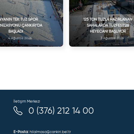
YANIN TEK TUZ SPOR
125 TON TUZLA HAZIRLANAN
NIZASYONU ÇANKIRI’DA
SAHALARDA TUZFEST'26
BAŞLADI
HEYECANI BAŞLIYOR
4 Ağustos 2026
3 Ağustos 2026
İletişim Merkezi
0 (376) 212 14 00
E-Posta:
hilalmasa@cankiri.bel.tr