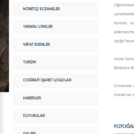
Öğrencile
NÖBETÇI ECZANELER
yöneltebil
burada si
YARARLI LINKLER
edercesine
açığız”diye
VEFAT EDENLER
Güzel Sana
TURIZM
Belediye Ba
COĞRAFI İŞARET LOGOLAR
Üniversite 
olarak her 
HABERLER
DUYURULAR
FOTOĞR
GALERI