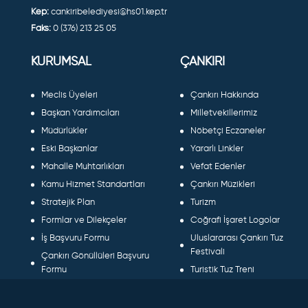
Kep:
cankiribelediyesi@hs01.kep.tr
Faks:
0 (376) 213 25 05
KURUMSAL
ÇANKIRI
Meclis Üyeleri
Çankırı Hakkında
Başkan Yardımcıları
Milletvekillerimiz
Müdürlükler
Nöbetçi Eczaneler
Eski Başkanlar
Yararlı Linkler
Mahalle Muhtarlıkları
Vefat Edenler
Kamu Hizmet Standartları
Çankırı Müzikleri
Stratejik Plan
Turizm
Formlar ve Dilekçeler
Coğrafi İşaret Logolar
İş Başvuru Formu
Uluslararası Çankırı Tuz
Festivali
Çankırı Gönüllüleri Başvuru
Formu
Turistik Tuz Treni