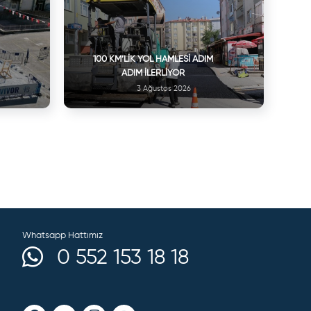
100 KM’LIK YOL HAMLESI ADIM
ADIM İLERLIYOR
3 Ağustos 2026
Whatsapp Hattımız
0 552 153 18 18