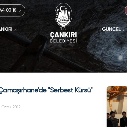
444 03 18
NKIRI
GÜNCEL
 Çamaşırhane'de "Serbest Kürsü"
4 Ocak 2012