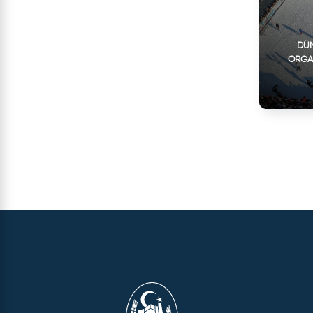
DÜN
ORGA