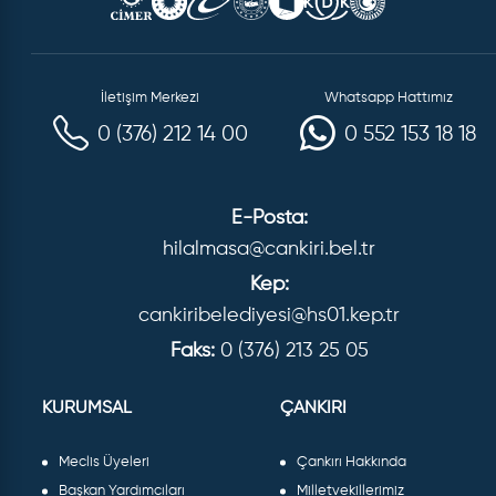
İletişim Merkezi
Whatsapp Hattımız
0 (376) 212 14 00
0 552 153 18 18
E-Posta:
hilalmasa@cankiri.bel.tr
Kep:
cankiribelediyesi@hs01.kep.tr
Faks:
0 (376) 213 25 05
KURUMSAL
ÇANKIRI
Meclis Üyeleri
Çankırı Hakkında
Başkan Yardımcıları
Milletvekillerimiz