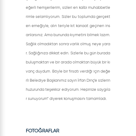
eğerli hemşerilerim, sizleri en kalbi muhabbetle
rimle selamlıyorum. Sizler bu toplumda gerçekt
en emeğiyle, alın teriyle kıt kanaat geçinen ins
anlarsınız. Ama bununda kıymetini bilmek lazım.
Sağlık olmadıktan sonra varlık olmuş neye yara
r. Sağlığınıza dikkat edin. Sizlerle bu gün burada
buluşmaktan ve bir arada olmaktan büyük bir kı
vanç duydum. Böyle bir fırsatı verdiği için değe
rli Belediye Başkanımız sayın İrfan Dinç’e sizlerin
huzurunda teşekkür ediyorum. Hepinize saygıla
r sunuyorum” diyerek konuşmasını tamamladı.
FOTOĞRAFLAR