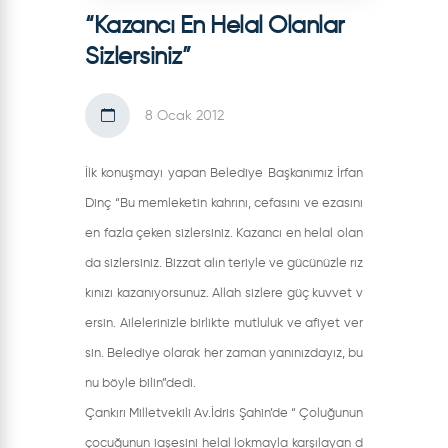
“Kazancı En Helal Olanlar
Sizlersiniz”
8 Ocak 2012
İlk konuşmayı yapan Belediye Başkanımız İrfan
Dinç “Bu memleketin kahrını, cefasını ve ezasını
en fazla çeken sizlersiniz. Kazancı en helal olan
da sizlersiniz. Bizzat alın teriyle ve gücünüzle rız
kınızı kazanıyorsunuz. Allah sizlere güç kuvvet v
ersin. Ailelerinizle birlikte mutluluk ve afiyet ver
sin. Belediye olarak her zaman yanınızdayız, bu
nu böyle bilin”dedi.
Çankırı Milletvekili Av.İdris Şahin’de “ Çoluğunun
çocuğunun iaşesini helal lokmayla karşılayan d