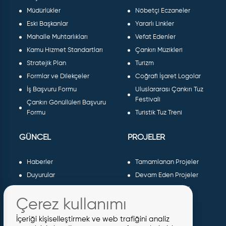
Müdürlükler
Nöbetçi Eczaneler
Eski Başkanlar
Yararlı Linkler
Mahalle Muhtarlıkları
Vefat Edenler
Kamu Hizmet Standartları
Çankırı Müzikleri
Stratejik Plan
Turizm
Formlar ve Dilekçeler
Coğrafi İşaret Logolar
İş Başvuru Formu
Uluslararası Çankırı Tuz
Festivali
Çankırı Gönüllüleri Başvuru
Formu
Turistik Tuz Treni
GÜNCEL
PROJELER
Haberler
Tamamlanan Projeler
Duyurular
Devam Eden Projeler
Dergiler ve Gazeteler
Planlanan Projeler
Çerez kullanımı
Galeri
AB Projeleri
Etkinlikler
Sosyal Projeler
İçeriği kişiselleştirmek ve web trafiğini analiz