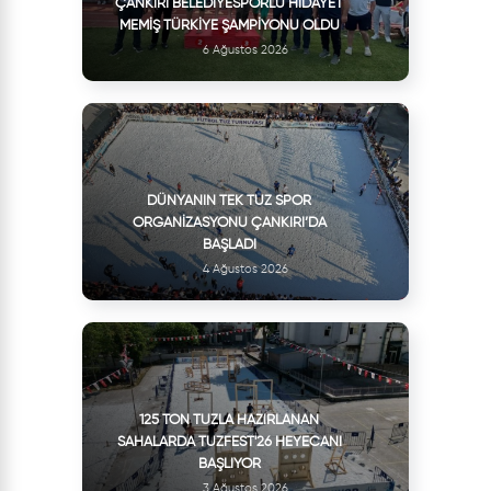
ÇANKIRI BELEDIYESPORLU HIDAYET
MEMIŞ TÜRKIYE ŞAMPIYONU OLDU
6 Ağustos 2026
DÜNYANIN TEK TUZ SPOR
ORGANIZASYONU ÇANKIRI’DA
BAŞLADI
4 Ağustos 2026
125 TON TUZLA HAZIRLANAN
SAHALARDA TUZFEST'26 HEYECANI
BAŞLIYOR
3 Ağustos 2026