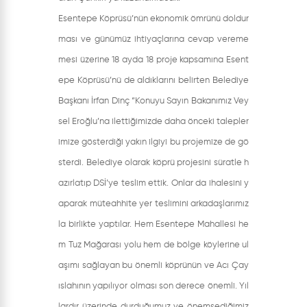
Esentepe Köprüsü’nün ekonomik ömrünü doldur
ması ve günümüz ihtiyaçlarına cevap vereme
mesi üzerine 18 ayda 18 proje kapsamına Esent
epe Köprüsü’nü de aldıklarını belirten Belediye
Başkanı İrfan Dinç “Konuyu Sayın Bakanımız Vey
sel Eroğlu’na ilettiğimizde daha önceki talepler
imize gösterdiği yakın ilgiyi bu projemize de gö
sterdi. Belediye olarak köprü projesini süratle h
azırlatıp DSİ’ye teslim ettik. Onlar da ihalesini y
aparak müteahhite yer teslimini arkadaşlarımız
la birlikte yaptılar. Hem Esentepe Mahallesi he
m Tuz Mağarası yolu hem de bölge köylerine ul
aşımı sağlayan bu önemli köprünün ve Acı Çay
ıslahının yapılıyor olması son derece önemli. Yıl
lardır üzerinde durduğumuz ve önemsediğimiz