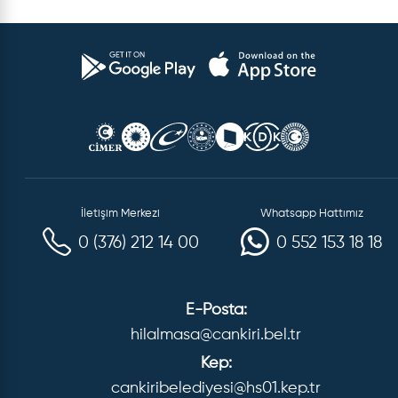
İletişim Merkezi
Whatsapp Hattımız
0 (376) 212 14 00
0 552 153 18 18
E-Posta:
hilalmasa@cankiri.bel.tr
Kep:
cankiribelediyesi@hs01.kep.tr