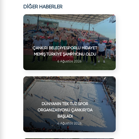
DİĞER HABERLER
ÇANKIRI BELEDIYESPORLU HIDAYET
MEMIŞ TÜRKIYE ŞAMPIYONU OLDU
6 Ağustos 2026
DÜNYANIN TEK TUZ SPOR
ORGANIZASYONU ÇANKIRI’DA
BAŞLADI
4 Ağustos 2026