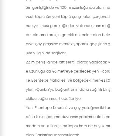
5m genişliğinde ve 100 m uzunluğunda olan me
vcut köprünün yeni köprü çalışmaları çerçevesi
nde yıkılması gerektiğinden vatandaşların mağ
dur olmamaları için gerekli önlemleri alan bele
diye, çay geçişine menfez yaparak geçişlerin g
üvenliliğini de sağlıyor.
22 m genişliğinde çift şeritli olarak yapılacak v
e uzunluğu da 46 metreye çekilecek yeni köprü
ile Esentepe Mahallesi ve bölgedeki merkez kö
ylerin Çankırı’ya bağlantısının daha sağlıklı bir ş
ekilde sağlanması hedefleniyor.
Yeni Esentepe Köprüsü ve çay yatağının iki tar
afına taşkın koruma duvarının yapılması ile hem
modern ve kullanışlı bir köprü hem de büyük bir
alan Çankırı’ya kazandırılacak.