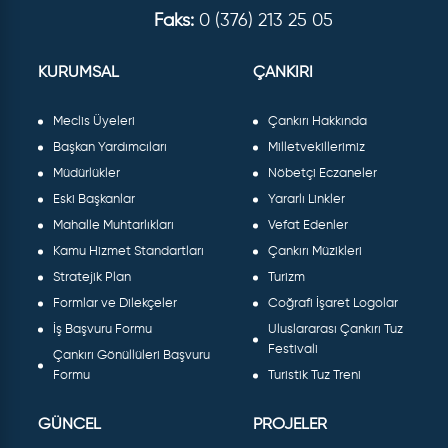
Faks:
0 (376) 213 25 05
KURUMSAL
ÇANKIRI
Meclis Üyeleri
Çankırı Hakkında
Başkan Yardımcıları
Milletvekillerimiz
Müdürlükler
Nöbetçi Eczaneler
Eski Başkanlar
Yararlı Linkler
Mahalle Muhtarlıkları
Vefat Edenler
Kamu Hizmet Standartları
Çankırı Müzikleri
Stratejik Plan
Turizm
Formlar ve Dilekçeler
Coğrafi İşaret Logolar
İş Başvuru Formu
Uluslararası Çankırı Tuz
Festivali
Çankırı Gönüllüleri Başvuru
Formu
Turistik Tuz Treni
GÜNCEL
PROJELER