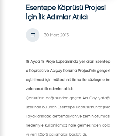
Esentepe Köprüsü Projesi
İçin İlk Adımlar Atıldı
30 Mart 2013
18 Ayda 18 Proje kapsamında yer alan Esentep
e Köprüsü ve Acıçay Koruma Projesi’nin gerçekl
eştirilmesi için müteahhit firma ile sözleşme im
zalanarak ilk adımlar atıldı.
Çankırı’nın doğusundan geçen Acı Çay yatağı
üzerinde bulunan Esentepe Köprüsü’nün taşıyıc
ı ayaklarındaki deformasyon ve zemin oturması
nedeniyle kullanılamaz hale gelmesinden dola
yı yeni köprü çalışmaları başlatıldı.