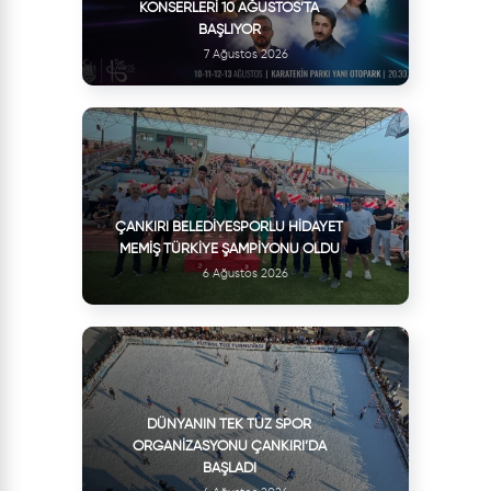
KONSERLERI 10 AĞUSTOS’TA
BAŞLIYOR
7 Ağustos 2026
ÇANKIRI BELEDIYESPORLU HIDAYET
MEMIŞ TÜRKIYE ŞAMPIYONU OLDU
6 Ağustos 2026
DÜNYANIN TEK TUZ SPOR
ORGANIZASYONU ÇANKIRI’DA
BAŞLADI