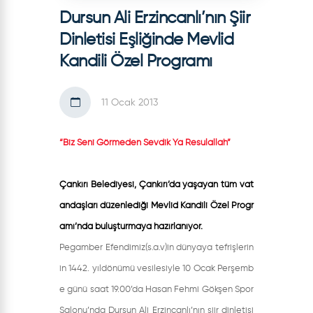
Dursun Ali Erzincanlı’nın Şiir
Dinletisi Eşliğinde Mevlid
Kandili Özel Programı
11 Ocak 2013
“Biz Seni Görmeden Sevdik Ya Resulallah”
Çankırı Belediyesi, Çankırı’da yaşayan tüm vat
andaşları düzenlediği Mevlid Kandili Özel Progr
amı’nda buluşturmaya hazırlanıyor.
Pegamber Efendimiz(s.a.v)in dünyaya tefrişlerin
in 1442. yıldönümü vesilesiyle 10 Ocak Perşemb
e günü saat 19.00’da Hasan Fehmi Gökşen Spor
Salonu’nda Dursun Ali Erzincanlı’nın şiir dinletisi