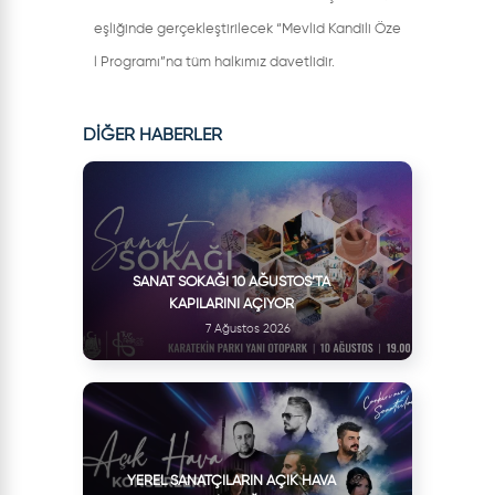
eşliğinde gerçekleştirilecek “Mevlid Kandili Öze
l Programı”na tüm halkımız davetlidir.
DİĞER HABERLER
SANAT SOKAĞI 10 AĞUSTOS’TA
KAPILARINI AÇIYOR
7 Ağustos 2026
YEREL SANATÇILARIN AÇIK HAVA