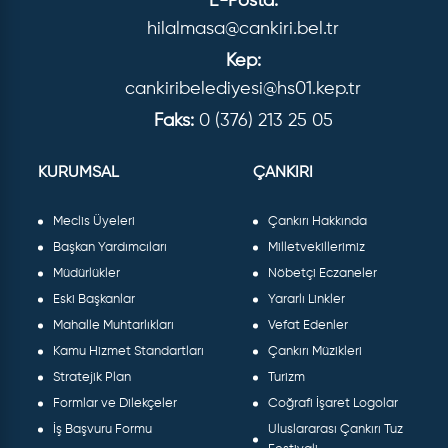
E-Posta:
hilalmasa@cankiri.bel.tr
Kep:
cankiribelediyesi@hs01.kep.tr
Faks:
0 (376) 213 25 05
KURUMSAL
ÇANKIRI
Meclis Üyeleri
Çankırı Hakkında
Başkan Yardımcıları
Milletvekillerimiz
Müdürlükler
Nöbetçi Eczaneler
Eski Başkanlar
Yararlı Linkler
Mahalle Muhtarlıkları
Vefat Edenler
Kamu Hizmet Standartları
Çankırı Müzikleri
Stratejik Plan
Turizm
Formlar ve Dilekçeler
Coğrafi İşaret Logolar
İş Başvuru Formu
Uluslararası Çankırı Tuz