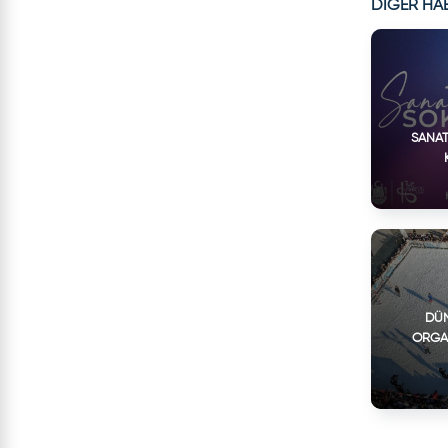
DİĞER HA
SANAT
DÜN
ORGA