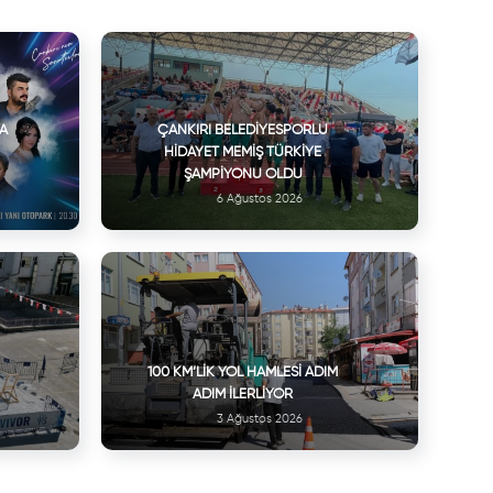
VA
ÇANKIRI BELEDIYESPORLU
HIDAYET MEMIŞ TÜRKIYE
ŞAMPIYONU OLDU
6 Ağustos 2026
100 KM’LIK YOL HAMLESI ADIM
ADIM İLERLIYOR
3 Ağustos 2026