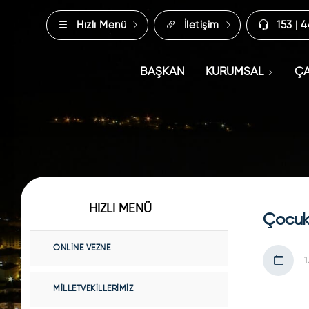
Hızlı Menü
İletişim
153 | 
BAŞKAN
KURUMSAL
ÇA
HIZLI MENÜ
Çocukla
ONLINE VEZNE
1
MILLETVEKILLERIMIZ