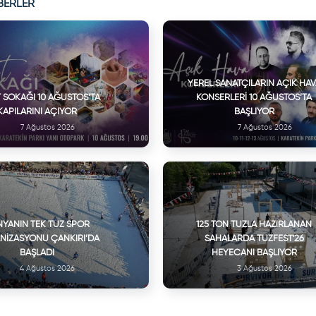
BERLER
YEREL SANATÇILARIN AÇIK HA
 SOKAĞI 10 AĞUSTOS’TA
KONSERLERI 10 AĞUSTOS’TA
KAPILARINI AÇIYOR
BAŞLIYOR
7 Ağustos 2026
7 Ağustos 2026
YANIN TEK TUZ SPOR
125 TON TUZLA HAZIRLANAN
NIZASYONU ÇANKIRI’DA
SAHALARDA TUZFEST'26
BAŞLADI
HEYECANI BAŞLIYOR
4 Ağustos 2026
3 Ağustos 2026