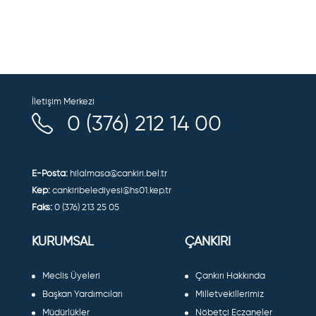
İletişim Merkezi
0 (376) 212 14 00
E-Posta:
hilalmasa@cankiri.bel.tr
Kep:
cankiribelediyesi@hs01.kep.tr
Faks:
0 (376) 213 25 05
KURUMSAL
ÇANKIRI
Meclis Üyeleri
Çankırı Hakkında
Başkan Yardımcıları
Milletvekillerimiz
Müdürlükler
Nöbetçi Eczaneler