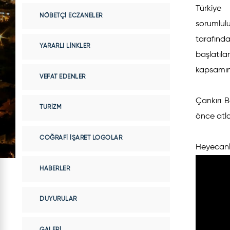
Türkiye
NÖBETÇI ECZANELER
sorumlulu
tarafında
YARARLI LINKLER
başlatıl
kapsamınd
VEFAT EDENLER
Çankırı B
TURIZM
önce atla
COĞRAFI İŞARET LOGOLAR
Heyecanla
HABERLER
DUYURULAR
GALERI