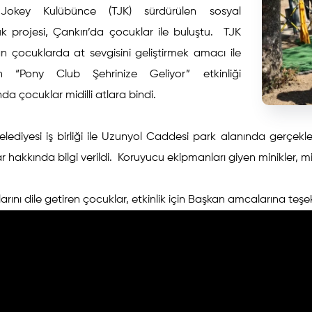
 Jokey Kulübünce (TJK) sürdürülen sosyal
k projesi, Çankırı’da çocuklar ile buluştu. TJK
n çocuklarda at sevgisini geliştirmek amacı ile
an “Pony Club Şehrinize Geliyor” etkinliği
a çocuklar midilli atlara bindi.
elediyesi iş birliği ile Uzunyol Caddesi park alanında gerçekleşti
r hakkında bilgi verildi. Koruyucu ekipmanları giyen minikler, mi
rını dile getiren çocuklar, etkinlik için Başkan amcalarına teşe