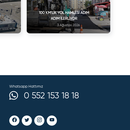
100 KM’LIK YOL HAMLESI ADIM
ADIM İLERLIYOR
3 Ağustos 2026
Whatsapp Hattımız
0 552 153 18 18