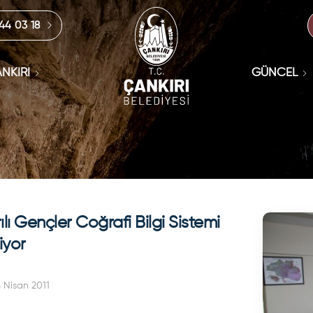
444 03 18
NKIRI
GÜNCEL
ılı Gençler Coğrafi Bilgi Sistemi
iyor
 Nisan 2011