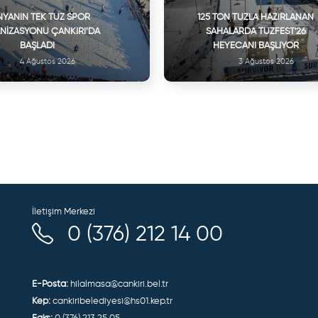
YANIN TEK TUZ SPOR
125 TON TUZLA HAZIRLANAN
NIZASYONU ÇANKIRI’DA
SAHALARDA TUZFEST'26
BAŞLADI
HEYECANI BAŞLIYOR
4 Ağustos 2026
3 Ağustos 2026
İletişim Merkezi
0 (376) 212 14 00
E-Posta:
hilalmasa@cankiri.bel.tr
Kep:
cankiribelediyesi@hs01.kep.tr