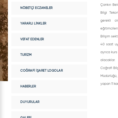
Çankırı Bel
NÖBETÇI ECZANELER
Bilgi Teko
gerekli o
YARARLI LINKLER
eğitimcileri
Bilişim sek
VEFAT EDENLER
40 saat uy
ayrıca kurs
TURIZM
alacaklar.
Coğrafi Bil
COĞRAFI İŞARET LOGOLAR
Müdürlüğü,
yapan 11 k
HABERLER
DUYURULAR
GALERI