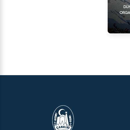
DÜN
ORGA