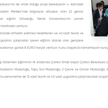
ediyesi´nin de ortak olduğu proje belediyenin 4. katındaki
noljileri Merkezi´nde bilgisayar altyapısı olan 22 gence
lan eğitim Ortadoğu Teknik Üniversitesi´nin uzman
 tarafından veriliyor.
töründe istihdam edilmesi hedeflenen ve 40 saat teorik ve
gulama çalışmaları içeren eğitimi alacak olan gençlere
 süresince günlük 8 EURO harçlık veriliyor. Kursu başarıyla tamamlayan kurs
gi Sistemleri eğitiminin ilk etabında Çankırı İlinde başta Çankırı Belediyesi 
 Kadastro Müdürlüğü, Tapu Sicil Müdürlüğü, İl Çevre ve Orman Müdürlüğü, İ
amu personeline de 72 saat teorik ve 40 saat uygulama çalışmasından oluşan