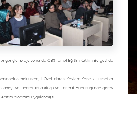
iyer gençler proje sonunda CBS Temel Eğitim Katılım Belgesi de
personeli olmak üzere, İl Özel İdaresi Köylere Yönelik Hizmetler
l Sanayi ve Ticaret Müdürlüğü ve Tarım İl Müdürlüğünde görev
 eğitim programı uygulanmıştı.