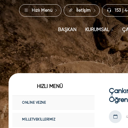
Hızlı Menü
İletişim
153 | 
BAŞKAN
KURUMSAL
ÇA
HIZLI MENÜ
Çankır
Öğren
ONLINE VEZNE
4
MILLETVEKILLERIMIZ