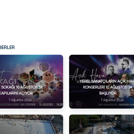
BERLER
YEREL SANATÇILARIN AÇIK HA
 SOKAĞI 10 AĞUSTOS’TA
KONSERLERI 10 AĞUSTOS’TA
KAPILARINI AÇIYOR
BAŞLIYOR
7 Ağustos 2026
7 Ağustos 2026