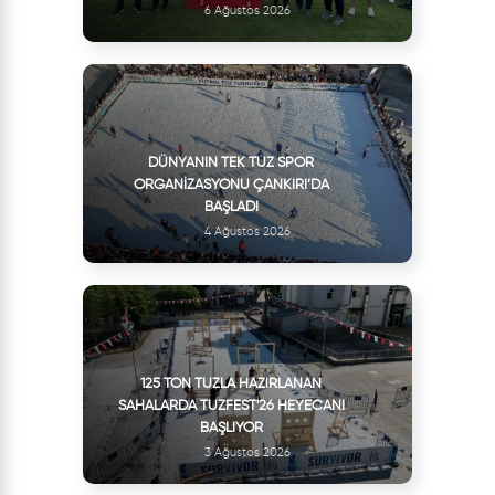
6 Ağustos 2026
DÜNYANIN TEK TUZ SPOR
ORGANIZASYONU ÇANKIRI’DA
BAŞLADI
4 Ağustos 2026
125 TON TUZLA HAZIRLANAN
SAHALARDA TUZFEST'26 HEYECANI
BAŞLIYOR
3 Ağustos 2026