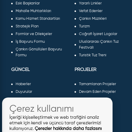
Eski Başkanlar
Yararlı Linkler
Mahalle Muhtarlıkları
Vefat Edenler
Kamu Hizmet Standartları
Çankırı Müzikleri
Stratejik Plan
Turizm
Formlar ve Dilekçeler
Coğrafi İşaret Logolar
İş Başvuru Formu
Uluslararası Çankırı Tuz
Festivali
Çankırı Gönüllüleri Başvuru
Formu
Turistik Tuz Treni
GÜNCEL
PROJELER
Haberler
Tamamlanan Projeler
Duyurular
Devam Eden Projeler
Dergiler ve Gazeteler
Planlanan Projeler
Çerez kullanımı
Galeri
AB Projeleri
Etkinlikler
Sosyal Projeler
İçeriği kişiselleştirmek ve web trafiğini analiz
Meclis Kararları
etmek için kendi ve üçüncü taraf çerezlerimizi
kullanıyoruz.
Çerezler hakkında daha fazlasını
İhaleler