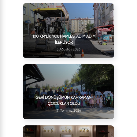
100 KM’LIK YOL HAMLESI ADIM ADIM
İLERLIYOR
3 Ağustos 2026
GERI DÖNÜŞÜMÜN KAHRAMANI
ÇOCUKLAR OLDU
31 Temmuz 2026