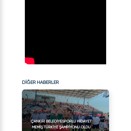
DİĞER HABERLER
ÇANKIRI BELEDIYESPORLU HIDAYET
MEMIŞ TÜRKIYE ŞAMPIYONU OLDU