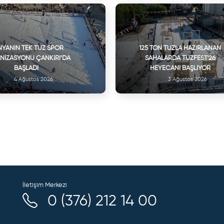
YANIN TEK TUZ SPOR
125 TON TUZLA HAZIRLANAN
NIZASYONU ÇANKIRI’DA
SAHALARDA TUZFEST'26
BAŞLADI
HEYECANI BAŞLIYOR
4 Ağustos 2026
3 Ağustos 2026
İletişim Merkezi
0 (376) 212 14 00