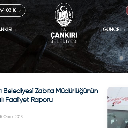
444 03 18
NKIRI
GÜNCEL
ı Belediyesi Zabıta Müdürlüğünün
ılı Faaliyet Raporu
25 Ocak 2013