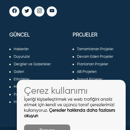
GÜNCEL
PROJELER
Haberler
Tamamlanan Projeler
Duyurular
Devam Eden Projeler
Dergiler ve Gazeteler
Planlanan Projeler
Galeri
AB Projeleri
Etkinlikler
Sosyal Projeler
Meclis Kararları
Çerez kullanımı
İhaleler
İçeriği kişiselleştirmek ve web trafiğini analiz
İmar İlanları
etmek için kendi ve üçüncü taraf çerezlerimizi
kullanıyoruz.
Çerezler hakkında daha fazlasını
okuyun