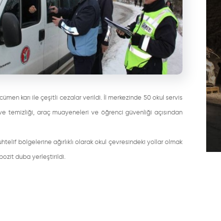
n karı ile çeşitli cezalar verildi. İl merkezinde 50 okul servis
 ve temizliği, araç muayeneleri ve öğrenci güvenliği açısından
elif bölgelerine ağırlıklı olarak okul çevresindeki yollar olmak
zit duba yerleştirildi.