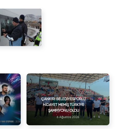
VA
ÇANKIRI BELEDIYESPORLU
HIDAYET MEMIŞ TÜRKIYE
ŞAMPIYONU OLDU
6 Ağustos 2026