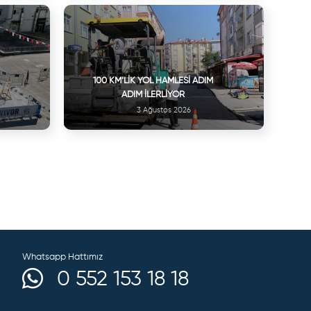
100 KM’LIK YOL HAMLESI ADIM
ADIM İLERLIYOR
3 Ağustos 2026
Whatsapp Hattımız
0 552 153 18 18