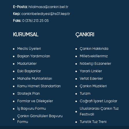
E-Posta:
hilalmasa@cankiri.bel.tr
Kep:
cankiribelediyesi@hs01.kep.tr
Faks:
0 (376) 213 25 05
KURUMSAL
ÇANKIRI
Meclis Üyeleri
Çankırı Hakkında
Başkan Yardımcıları
Milletvekillerimiz
Müdürlükler
Nöbetçi Eczaneler
Eski Başkanlar
Yararlı Linkler
Mahalle Muhtarlıkları
Vefat Edenler
Kamu Hizmet Standartları
Çankırı Müzikleri
Stratejik Plan
Turizm
Formlar ve Dilekçeler
Coğrafi İşaret Logolar
İş Başvuru Formu
Uluslararası Çankırı Tuz
Festivali
Çankırı Gönüllüleri Başvuru
Formu
Turistik Tuz Treni