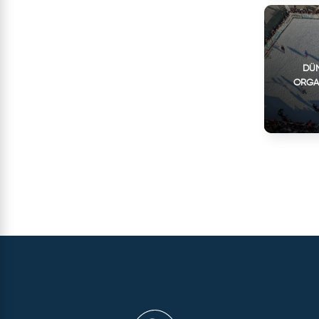
DÜN
ORGA