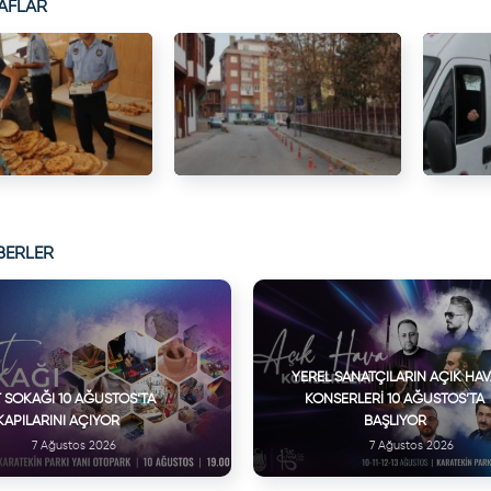
AFLAR
BERLER
YEREL SANATÇILARIN AÇIK HA
 SOKAĞI 10 AĞUSTOS’TA
KONSERLERI 10 AĞUSTOS’TA
KAPILARINI AÇIYOR
BAŞLIYOR
7 Ağustos 2026
7 Ağustos 2026