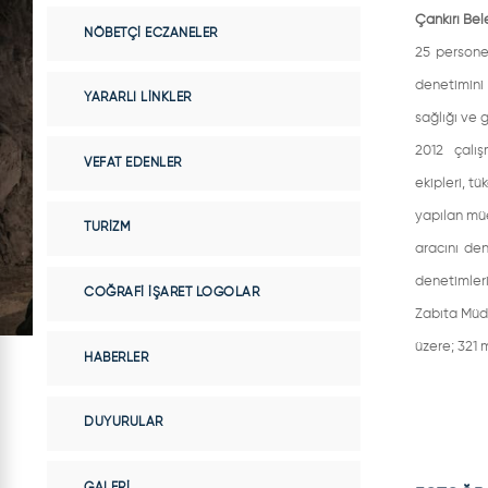
Çankırı Bel
NÖBETÇI ECZANELER
25 personel
denetimini
YARARLI LINKLER
sağlığı ve g
2012 çalı
VEFAT EDENLER
ekipleri, tü
yapılan müe
TURIZM
aracını den
denetimleri
COĞRAFI İŞARET LOGOLAR
Zabıta Müdü
üzere; 321 
HABERLER
DUYURULAR
GALERI