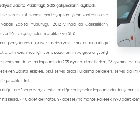
ediyesi Zabıta Müdürlüğü, 2012 çalışmalarını açıkladı.
 ile sorumluluk sahası içinde yapılan işlerin kontrolünü ve
 yapan Zabıta Müdürlüğü; 2012 yılında da Çankırılıların
üvenliği için çalışmalarını aralıksız yürüttü.
şma periyodunda Çankırı Belediyesi Zabıta Müdürlüğü
keticilerin korunması için semt pazarlarının ve gıda alışverişi
sseselerin denetimi kapsamında 235 işyerini denetlerken, 26 işyerine de encüme
etleyen Zabıta ekipleri, okul servis aracı kullanma belgeleri, servis bakım
ni gerçekleştirdi.
rlüğü tarafından gerçekleştirilen diğer çalışmalar kapsamında da; şehrin muht
m hız kesici, 440 adet delinatör, 47 adet levha monte edilerek 1490 adet kompo