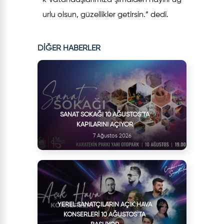
k vatandaşlarımıza şimdiden hayırlı uğ
urlu olsun, güzellikler getirsin.” dedi.
DİĞER HABERLER
SANAT SOKAĞI 10 AĞUSTOS’TA
KAPILARINI AÇIYOR
7 Ağustos 2026
YEREL SANATÇILARIN AÇIK HAVA
KONSERLERI 10 AĞUSTOS’TA