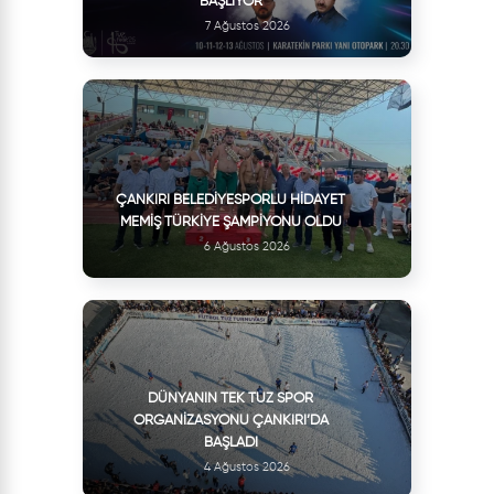
BAŞLIYOR
7 Ağustos 2026
ÇANKIRI BELEDIYESPORLU HIDAYET
MEMIŞ TÜRKIYE ŞAMPIYONU OLDU
6 Ağustos 2026
DÜNYANIN TEK TUZ SPOR
ORGANIZASYONU ÇANKIRI’DA
BAŞLADI
4 Ağustos 2026