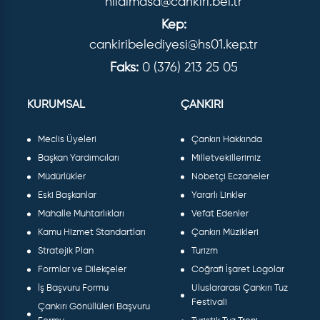
hilalmasa@cankiri.bel.tr
Kep:
cankiribelediyesi@hs01.kep.tr
Faks:
0 (376) 213 25 05
KURUMSAL
ÇANKIRI
Meclis Üyeleri
Çankırı Hakkında
Başkan Yardımcıları
Milletvekillerimiz
Müdürlükler
Nöbetçi Eczaneler
Eski Başkanlar
Yararlı Linkler
Mahalle Muhtarlıkları
Vefat Edenler
Kamu Hizmet Standartları
Çankırı Müzikleri
Stratejik Plan
Turizm
Formlar ve Dilekçeler
Coğrafi İşaret Logolar
İş Başvuru Formu
Uluslararası Çankırı Tuz
Festivali
Çankırı Gönüllüleri Başvuru