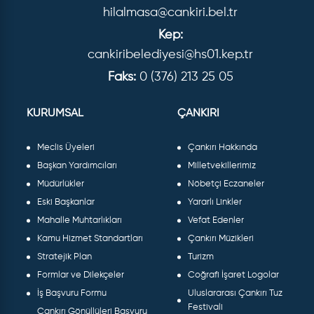
hilalmasa@cankiri.bel.tr
Kep:
cankiribelediyesi@hs01.kep.tr
Faks:
0 (376) 213 25 05
KURUMSAL
ÇANKIRI
Meclis Üyeleri
Çankırı Hakkında
Başkan Yardımcıları
Milletvekillerimiz
Müdürlükler
Nöbetçi Eczaneler
Eski Başkanlar
Yararlı Linkler
Mahalle Muhtarlıkları
Vefat Edenler
Kamu Hizmet Standartları
Çankırı Müzikleri
Stratejik Plan
Turizm
Formlar ve Dilekçeler
Coğrafi İşaret Logolar
İş Başvuru Formu
Uluslararası Çankırı Tuz
Festivali
Çankırı Gönüllüleri Başvuru