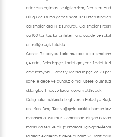
arterlerin açılması ile ilgilenirken; Fen İşleri Müd
ürlüğü de Cuma gecesi saat 03.00’ten itibaren
çalışmaları aralıksız sürdürdü. Çalışmalar sırasın
da 100 ton tuz kullanılırken, ana cadde ve sokal
ar trafiğe açık tutuldu.
Çankırı Belediyesi karla mücadele çalışmaların
ı; 4 adet Beko kepçe, 1 adet greyder, 1 adet tuzl
ama kamyonu, 1 adet yükleyici kepçe ve 20 per
sonelle gece ve gündüz olmak üzere, olumsuzl
uklar giderilinceye kadar devam ettirecek.
Çalışmalar hakkında bilgi veren Belediye Başk
anı İrfan Dinç “Kar yağışıyla birlikte hemen kriz
masasını oluşturduk. Sonrasında oluşan buzlan
manın da tehlike oluşturmaması için görevlendi
rdiğimiz ekiplerimiz gece gündüz 24 saat çalış