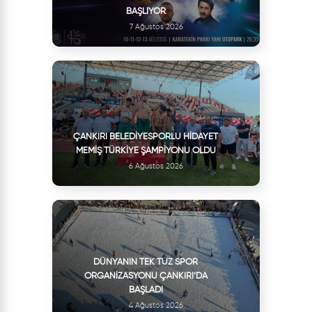
BAŞLIYOR
7 Ağustos 2026
ÇANKIRI BELEDIYESPORLU HIDAYET
MEMIŞ TÜRKIYE ŞAMPIYONU OLDU
6 Ağustos 2026
DÜNYANIN TEK TUZ SPOR
ORGANIZASYONU ÇANKIRI’DA
BAŞLADI
4 Ağustos 2026