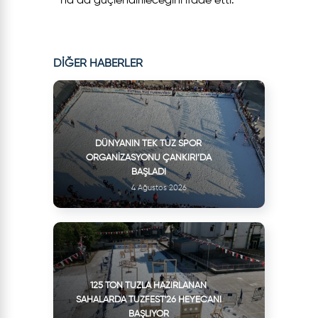
ha da güçlendirileceğini ifade etti.
DİĞER HABERLER
DÜNYANIN TEK TUZ SPOR
ORGANIZASYONU ÇANKIRI’DA
BAŞLADI
4 Ağustos 2026
125 TON TUZLA HAZIRLANAN
SAHALARDA TUZFEST'26 HEYECANI
BAŞLIYOR