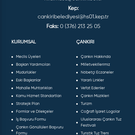
Kep:
cankiribelediyesi@hs01.kep.tr
Faks:
0 (376) 213 25 05
KURUMSAL
ÇANKIRI
Meclis Üyeleri
Çankırı Hakkında
Başkan Yardımcıları
Milletvekillerimiz
Müdürlükler
Nöbetçi Eczaneler
Eski Başkanlar
Yararlı Linkler
Mahalle Muhtarlıkları
Vefat Edenler
Kamu Hizmet Standartları
Çankırı Müzikleri
Stratejik Plan
Turizm
Formlar ve Dilekçeler
Coğrafi İşaret Logolar
İş Başvuru Formu
Uluslararası Çankırı Tuz
Festivali
Çankırı Gönüllüleri Başvuru
Formu
Turistik Tuz Treni