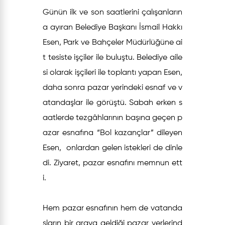
Günün ilk ve son saatlerini çalışanların
a ayıran Belediye Başkanı İsmail Hakkı
Esen, Park ve Bahçeler Müdürlüğüne ai
t tesiste işçiler ile buluştu. Belediye aile
si olarak işçileri ile toplantı yapan Esen,
daha sonra pazar yerindeki esnaf ve v
atandaşlar ile görüştü. Sabah erken s
aatlerde tezgâhlarının başına geçen p
azar esnafına “Bol kazançlar” dileyen
Esen, onlardan gelen istekleri de dinle
di. Ziyaret, pazar esnafını memnun ett
i.
Hem pazar esnafın
ın hem de vatanda
şların bir araya geldiği pazar yerlerind