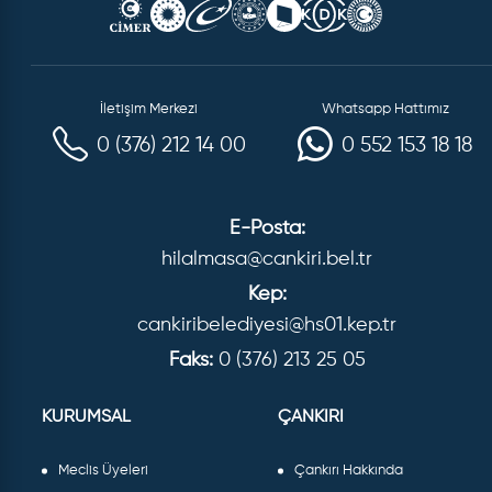
İletişim Merkezi
Whatsapp Hattımız
0 (376) 212 14 00
0 552 153 18 18
E-Posta:
hilalmasa@cankiri.bel.tr
Kep:
cankiribelediyesi@hs01.kep.tr
Faks:
0 (376) 213 25 05
KURUMSAL
ÇANKIRI
Meclis Üyeleri
Çankırı Hakkında