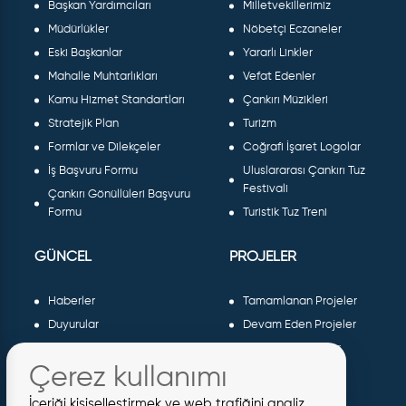
Başkan Yardımcıları
Milletvekillerimiz
Müdürlükler
Nöbetçi Eczaneler
Eski Başkanlar
Yararlı Linkler
Mahalle Muhtarlıkları
Vefat Edenler
Kamu Hizmet Standartları
Çankırı Müzikleri
Stratejik Plan
Turizm
Formlar ve Dilekçeler
Coğrafi İşaret Logolar
İş Başvuru Formu
Uluslararası Çankırı Tuz
Festivali
Çankırı Gönüllüleri Başvuru
Formu
Turistik Tuz Treni
GÜNCEL
PROJELER
Haberler
Tamamlanan Projeler
Duyurular
Devam Eden Projeler
Dergiler ve Gazeteler
Planlanan Projeler
Çerez kullanımı
Galeri
AB Projeleri
Etkinlikler
Sosyal Projeler
İçeriği kişiselleştirmek ve web trafiğini analiz