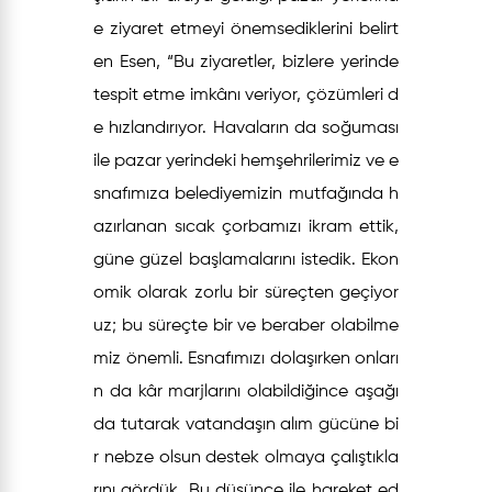
e ziyaret etmeyi önemsediklerini belirt
en Esen, “Bu ziyaretler, bizlere yerinde
tespit etme imkânı veriyor, çözümleri d
e hızlandırıyor. Havaların da soğuması
ile pazar yerindeki hemşehrilerimiz ve e
snafımıza belediyemizin mutfağında h
azırlanan sıcak çorbamızı ikram ettik,
güne güzel başlamalarını istedik. Ekon
omik olarak zorlu bir süreçten geçiyor
uz; bu süreçte bir ve beraber olabilme
miz önemli. Esnafımızı dolaşırken onları
n da kâr marjlarını olabildiğince aşağı
da tutarak vatandaşın alım gücüne bi
r nebze olsun destek olmaya çalıştıkla
rını gördük. Bu düşünce ile hareket ed