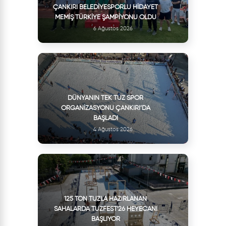
ÇANKIRI BELEDIYESPORLU HIDAYET
MEMIŞ TÜRKIYE ŞAMPIYONU OLDU
6 Ağustos 2026
DÜNYANIN TEK TUZ SPOR
ORGANIZASYONU ÇANKIRI’DA
BAŞLADI
4 Ağustos 2026
125 TON TUZLA HAZIRLANAN
SAHALARDA TUZFEST'26 HEYECANI
BAŞLIYOR