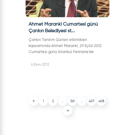
Ahmet Maranki Cumartesi günü
Çankırı Belediyesi st...
Çankırı Tanıtım Günleri etkinlikleri
kapsamında Ahmet Maranki, 29 Eylül 2012
Cumartesi günü İstanbul Feshane'de
Çankırı Belediyesi standında olacak.Ünlü
bilim adamı Ahmet Maranki, Çankırı
6 Ekim 2012
Belediye Baş...
←
1
2
...
361
...
407
408
→