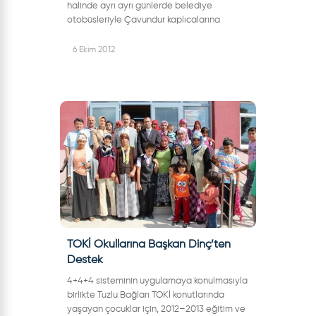
halinde ayrı ayrı günlerde belediye
otobüsleriyle Çavundur kaplıcalarına
götürülen yaşlılarımız, çok güzel bir şekilde
ağırlandılar. Şuna kadar 35 erkek, 45’te
6 Ekim 2012
bay...
TOKİ Okullarına Başkan Dinç’ten
Destek
4+4+4 sisteminin uygulamaya konulmasıyla
birlikte Tuzlu Bağları TOKİ konutlarında
yaşayan çocuklar için, 2012–2013 eğitim ve