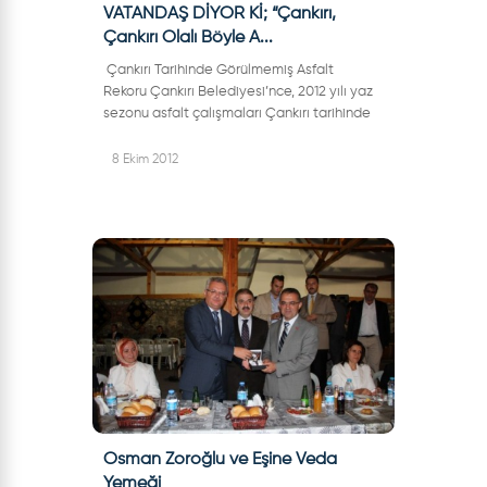
VATANDAŞ DİYOR Kİ; “Çankırı,
Çankırı Olalı Böyle A...
Çankırı Tarihinde Görülmemiş Asfalt
Rekoru Çankırı Belediyesi’nce, 2012 yılı yaz
sezonu asfalt çalışmaları Çankırı tarihinde
görülmemiş bir rekora doğru
gidiyor. Çalışmalar tamamlandık...
8 Ekim 2012
Osman Zoroğlu ve Eşine Veda
Yemeği