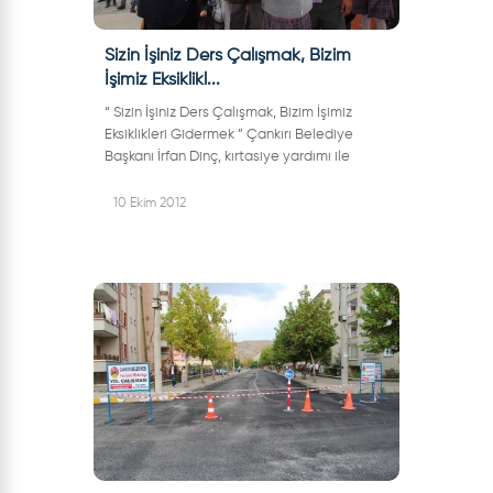
Sizin İşiniz Ders Çalışmak, Bizim
İşimiz Eksiklikl...
“ Sizin İşiniz Ders Çalışmak, Bizim İşimiz
Eksiklikleri Gidermek ” Çankırı Belediye
Başkanı İrfan Dinç, kırtasiye yardımı ile
başladığı yeni eğitim ve öğretim yılında,
yardım ettiği okul sayısına...
10 Ekim 2012