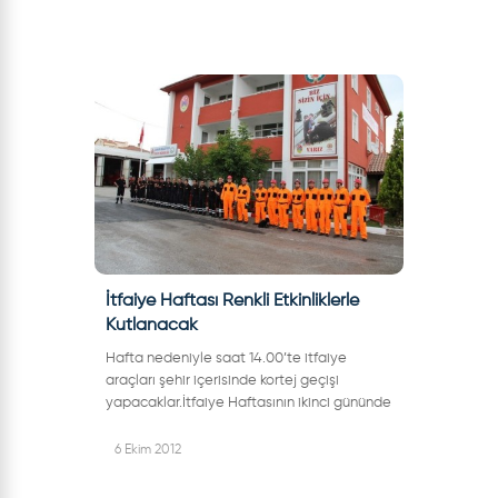
İtfaiye Haftası Renkli Etkinliklerle
Kutlanacak
Hafta nedeniyle saat 14.00’te itfaiye
araçları şehir içerisinde kortej geçişi
yapacaklar.İtfaiye Haftasının ikinci gününde
26.09.2012 Çarşamba günü İtfaiye
Müdürlüğü bahçesinde 250 ilköğretim
6 Ekim 2012
öğrencis...