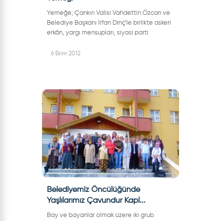
Yemeğe; Çankırı Valisi Vahdettin Özcan ve
Belediye Başkanı İrfan Dinç’le birlikte askeri
erkân, yargı mensupları, siyasi parti
temsilcileri, daire müdürleri ve eşleri ile
emniyet teşkilatından oluşan...
6 Ekim 2012
Belediyemiz Öncülüğünde
Yaşlılarımız Çavundur Kapl...
Bay ve bayanlar olmak üzere iki grub