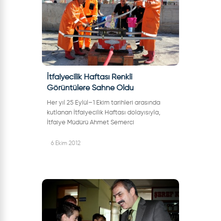
İtfaiyecilik Haftası Renkli
Görüntülere Sahne Oldu
Her yıl 25 Eylül–1 Ekim tarihleri arasında
kutlanan İtfaiyecilik Haftası dolayısıyla,
İtfaiye Müdürü Ahmet Semerci
önderliğindeki itfaiye ekibi, önce Belediye
Başkanı İrfan Dinç’i, daha sonra da Başka...
6 Ekim 2012