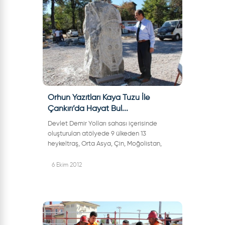
Orhun Yazıtları Kaya Tuzu İle
Çankırı’da Hayat Bul...
Devlet Demir Yolları sahası içerisinde
oluşturulan atölyede 9 ülkeden 13
heykeltraş, Orta Asya, Çin, Moğolistan,
Sibirya ve Altaylarda bulunan orhun
yazıtlarını tuz madeninden çıkarılan kütle
6 Ekim 2012
halindek...