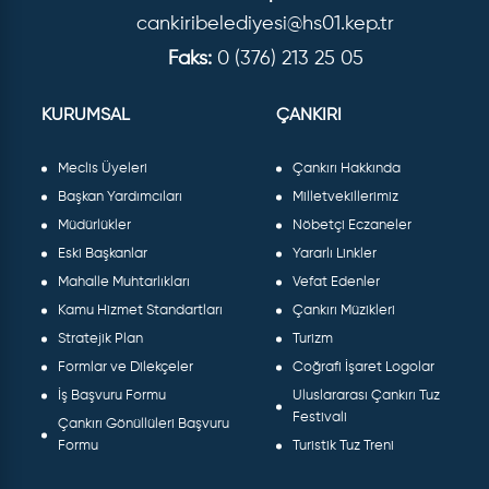
cankiribelediyesi@hs01.kep.tr
Faks:
0 (376) 213 25 05
KURUMSAL
ÇANKIRI
Meclis Üyeleri
Çankırı Hakkında
Başkan Yardımcıları
Milletvekillerimiz
Müdürlükler
Nöbetçi Eczaneler
Eski Başkanlar
Yararlı Linkler
Mahalle Muhtarlıkları
Vefat Edenler
Kamu Hizmet Standartları
Çankırı Müzikleri
Stratejik Plan
Turizm
Formlar ve Dilekçeler
Coğrafi İşaret Logolar
İş Başvuru Formu
Uluslararası Çankırı Tuz
Festivali
Çankırı Gönüllüleri Başvuru
Formu
Turistik Tuz Treni